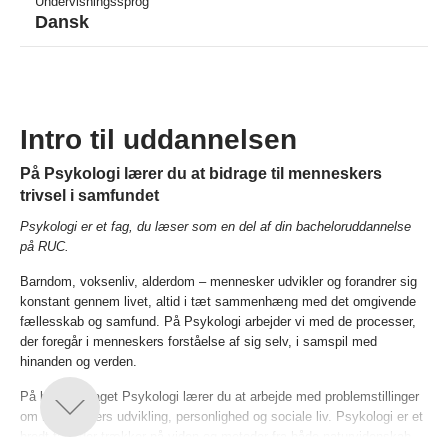
Undervisningssprog
Dansk
Intro til uddannelsen
På Psykologi lærer du at bidrage til menneskers
trivsel i samfundet
Psykologi er et fag, du læser som en del af din bacheloruddannelse
på RUC.
Barndom, voksenliv, alderdom – mennesker udvikler og forandrer sig
konstant gennem livet, altid i tæt sammenhæng med det omgivende
fællesskab og samfund. På Psykologi arbejder vi med de processer,
der foregår i menneskers forståelse af sig selv, i samspil med
hinanden og verden.
På bachelorfaget Psykologi lærer du at arbejde med problemstillinger
om menneskers udvikling, personlighed og sociale liv. Psykologi er et
bredt fag, der trækker på viden og metoder fra både naturvidenskab,