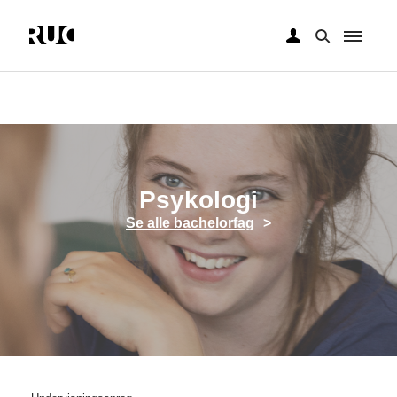
Gå
til
hovedindhold
Psykologi
Se alle bachelorfag