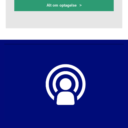
dagens tekster, modeller eller teorier. Alle klynger har tilknyttet
Alt om optagelse
undervisere, der kan svare på spørgsmål, og det sikrer et trygt og
frugtbart læringsmiljø.
Vi laver også faglige arrangementer, hører oplæg fra tidligere
studerende, organiserer en årlig konference og holder jævnlige
filmaftener, hvor vi sammen kan blive klogere på psykologiske
fænomener og blot hygge os i hinandens selskab. Og så går vi
selvfølgelig heller ikke af vejen for en god fest.
Fra bachelor til kandidat
En bacheloruddannelse fra Roskilde Universitet giver dig adgang til at
læse en kandidatuddannelse. Alt efter hvilke(t) fag du vælger på din
bacheloruddannelse, har du adgang til en eller flere af vores
kandidatuddannelser
.
Undervisere
Undervisere Psykologi