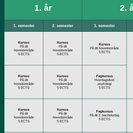
1. år
2. 
1. semester
2. semester
3. semester
Kursus
Kursus
Kursus
På dit
På dit
På dit hovedområde
hovedområde
hovedområde
5 ECTS
5 ECTS
5 ECTS
Kursus
Kursus
Fagkursus
På dit
På dit
Hverdagslivet
hovedområde
hovedområde
psykologi
5 ECTS
5 ECTS
5 ECTS
Kursus
Kursus
Fagkursus
På dit
På dit
På dit 2. bachelorfag
hovedområde
hovedområde
5 ECTS
5 ECTS
5 ECTS