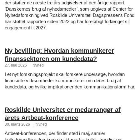
der støtter de næste tre års udgivelser af den årlige rapport
’Danskernes brug af nyhedsmedier’, som udgives af Center for
Nyhedsforskning ved Roskilde Universitet. Dagspressens Fond
har støttet rapporten siden 2022 og har foreløbigt forlænget sit
engagement til 2027.
Ny bevilling: Hvordan kommunikerer
finanssektoren om kundedata?
27. maj 2026
|
Nyhed
I et nyt forskningsprojekt skal forskere undersøge, hvordan
finansielle virksomheder kommunikerer om deres brug af
kundedata, og hvilke implikationer den kommunikationsform har.
Roskilde Universitet er medarrangør af
årets Artbeat-konference
30. marts 2026
|
Nyhed
Artbeat-konferencen, der finder sted i maj, samler
kulturformidlere, forskere og aktører fra kultur-, medie- og