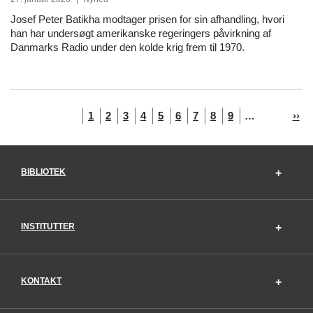
Josef Peter Batikha modtager prisen for sin afhandling, hvori
han har undersøgt amerikanske regeringers påvirkning af
Danmarks Radio under den kolde krig frem til 1970.
Navigér
Nuværende
Side
Side
Side
Side
Side
Side
Side
Side
Næs
1
2
3
4
5
6
7
8
9
…
››
side
side
i
liste
BIBLIOTEK
INSTITUTTER
KONTAKT