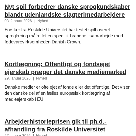
Nyt spil forbedrer danske sprogkundskaber
blandt udenlandske slagterimedarbejdere
03. februar 2026
|
Nyhed
Forsker fra Roskilde Universitet har testet spilbaseret
sproglæring målrettet en specifik branche i samarbejde med
fødevarevirksomheden Danish Crown.
Kortlægning: Offentligt og fondsejet
ejerskab præger det danske mediemarked
29. januar 2026
|
Nyhed
Danske medier er ofte ejet af fonde eller det offentlige. Det viser
den danske del af en fælles europæisk kortlægning af
medieejerskab i EU.
Arbejderhistorieprisen gik til ph.d.-
afhandling fra Roskilde Universitet
27. januar 2026
|
Nyhed