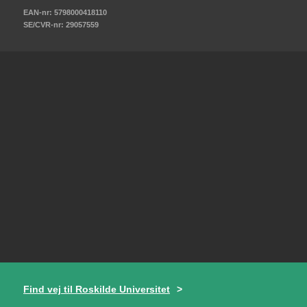
EAN-nr: 5798000418110
SE/CVR-nr: 29057559
Find vej til Roskilde Universitet