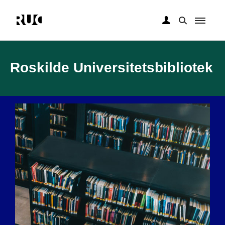
Gå
til
hovedindhold
Roskilde Universitetsbibliotek