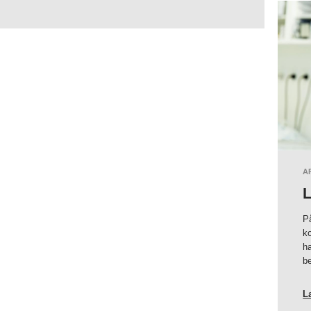
CYKELVEJE
I
STEDET
FOR
CYKELSTIER«
A
L
På
k
ha
be
L