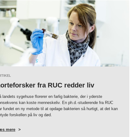
RTIKEL
orteforsker fra RUC redder liv
 landets sygehuse florerer en farlig bakterie, der i yderste
onsekvens kan koste menneskeliv. En ph.d.-studerende fra RUC
r fundet en ny metode til at opdage bakterien så hurtigt, at det kan
tyde forskellen på liv og død.
æs mere
OM
LORTEFORSKER
FRA