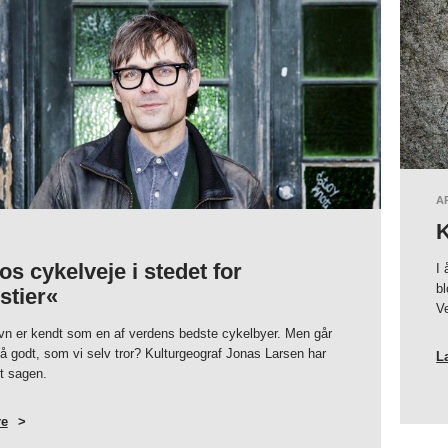
A
K
os cykelveje i stedet for
I
bl
stier«
V
n er kendt som en af verdens bedste cykelbyer. Men går
så godt, som vi selv tror? Kulturgeograf Jonas Larsen har
L
t sagen.
e
OM
»GIV
OS