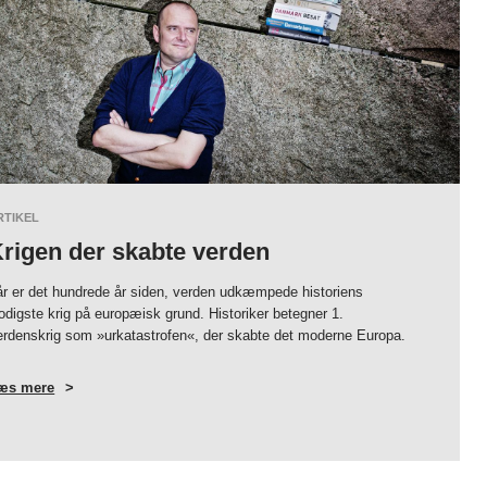
RTIKEL
rigen der skabte verden
 år er det hundrede år siden, verden udkæmpede historiens
odigste krig på europæisk grund. Historiker betegner 1.
erdenskrig som »urkatastrofen«, der skabte det moderne Europa.
æs mere
OM
KRIGEN
DER
SKABTE
VERDEN