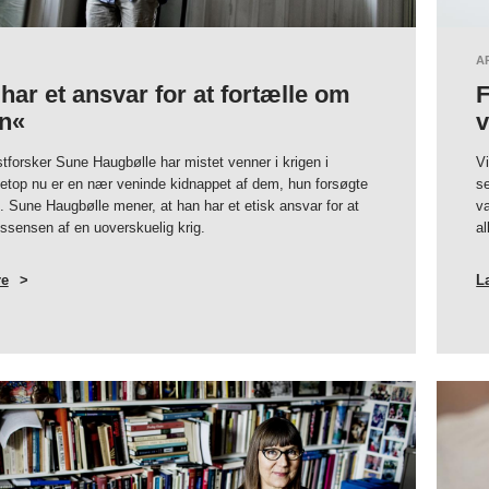
A
har et ansvar for at fortælle om
F
en«
v
forsker Sune Haugbølle har mistet venner i krigen i
Vi
etop nu er en nær veninde kidnappet af dem, hun forsøgte
se
. Sune Haugbølle mener, at han har et etisk ansvar for at
va
essensen af en uoverskuelig krig.
al
e
OM
L
»JEG
HAR
ET
ANSVAR
FOR
AT
FORTÆLLE
OM
KRIGEN«