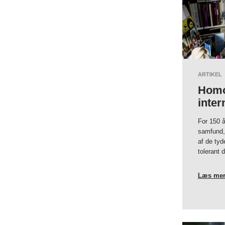
ARTIKEL
Homos
inter
For 150 å
samfund, 
af de tyd
tolerant d
Læs mer