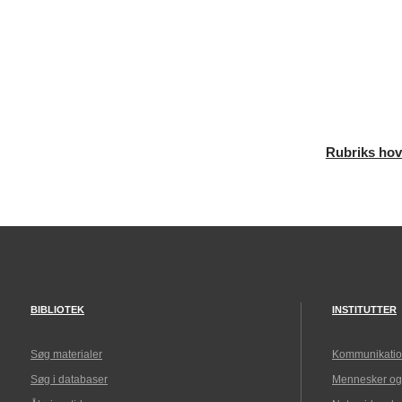
Rubriks ho
BIBLIOTEK
INSTITUTTER
Søg materialer
Kommunikatio
Søg i databaser
Mennesker og