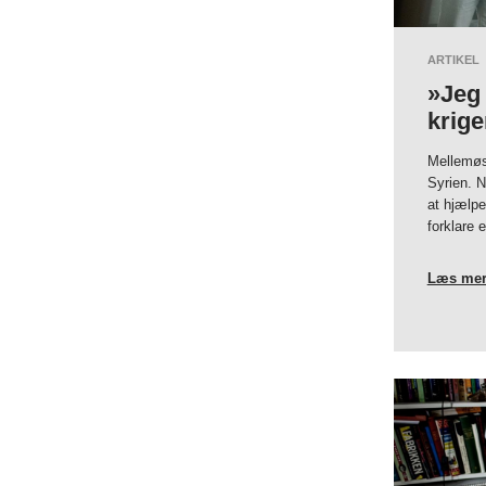
ARTIKEL
»Jeg 
krig
Mellemøst
Syrien. N
at hjælpe
forklare 
Læs mer