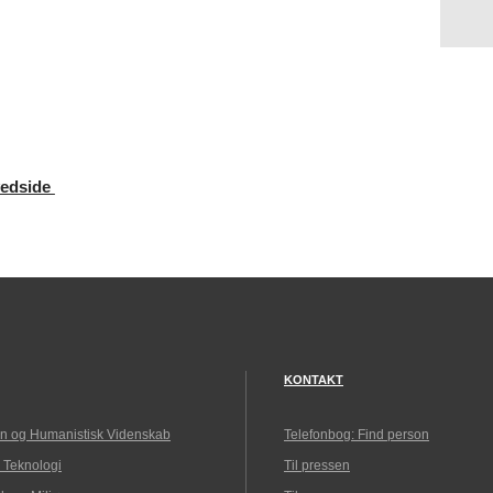
vedside
KONTAKT
n og Humanistisk Videnskab
Telefonbog: Find person
 Teknologi
Til pressen