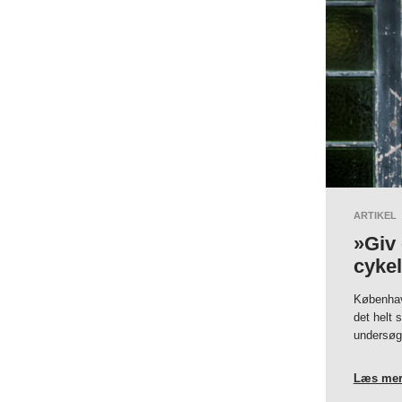
ARTIKEL
»Giv 
cykel
Københav
det helt 
undersøg
Læs mer