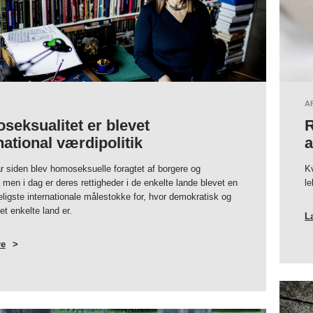
A
eksualitet er blevet
R
national værdipolitik
a
r siden blev homoseksuelle foragtet af borgere og
Kv
men i dag er deres rettigheder i de enkelte lande blevet en
le
eligste internationale målestokke for, hvor demokratisk og
et enkelte land er.
L
e
OM
HOMOSEKSUALITET
ER
BLEVET
INTERNATIONAL
VÆRDIPOLITIK