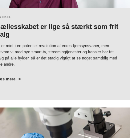
RTIKEL
ællesskabet er lige så stærkt som frit
alg
 er midt i en potentiel revolution af vores fjernsynsvaner, men
lvom vi med nye smart-tv, streamingtjenester og kanaler har frit
lg på alle hylder, så er det stadig vigtigt at se noget samtidig med
le andre.
æs mere
OM
FÆLLESSKABET
ER
LIGE
SÅ
STÆRKT
SOM
FRIT
VALG