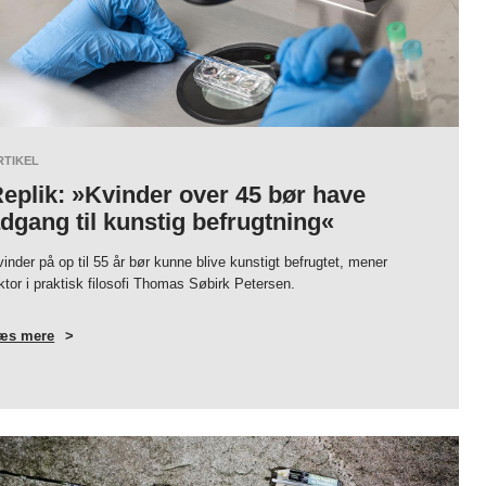
RTIKEL
eplik: »Kvinder over 45 bør have
dgang til kunstig befrugtning«
inder på op til 55 år bør kunne blive kunstigt befrugtet, mener
ktor i praktisk filosofi Thomas Søbirk Petersen.
æs mere
OM
REPLIK:
»KVINDER
OVER
45
BØR
HAVE
ADGANG
TIL
KUNSTIG
BEFRUGTNING«