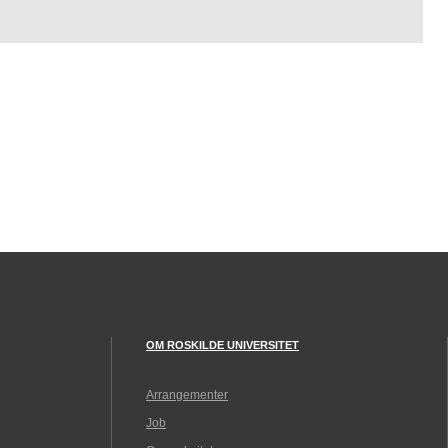
RUC
REDDER
LIV
OM ROSKILDE UNIVERSITET
Arrangementer
Job