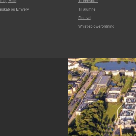
b og Miljø
Til censorer
nskab og Erhverv
Til alumne
Find vej
Whistleblowerordning