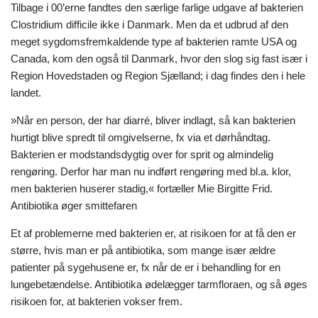
Tilbage i 00’erne fandtes den særlige farlige udgave af bakterien
Clostridium difficile ikke i Danmark. Men da et udbrud af den
meget sygdomsfremkaldende type af bakterien ramte USA og
Canada, kom den også til Danmark, hvor den slog sig fast især i
Region Hovedstaden og Region Sjælland; i dag findes den i hele
landet.
»Når en person, der har diarré, bliver indlagt, så kan bakterien
hurtigt blive spredt til omgivelserne, fx via et dørhåndtag.
Bakterien er modstandsdygtig over for sprit og almindelig
rengøring. Derfor har man nu indført rengøring med bl.a. klor,
men bakterien huserer stadig,« fortæller Mie Birgitte Frid.
Antibiotika øger smittefaren
Et af problemerne med bakterien er, at risikoen for at få den er
større, hvis man er på antibiotika, som mange især ældre
patienter på sygehusene er, fx når de er i behandling for en
lungebetændelse. Antibiotika ødelægger tarmfloraen, og så øges
risikoen for, at bakterien vokser frem.