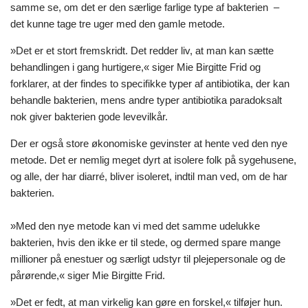
samme se, om det er den særlige farlige type af bakterien –
det kunne tage tre uger med den gamle metode.
»Det er et stort fremskridt. Det redder liv, at man kan sætte
behandlingen i gang hurtigere,« siger Mie Birgitte Frid og
forklarer, at der findes to specifikke typer af antibiotika, der kan
behandle bakterien, mens andre typer antibiotika paradoksalt
nok giver bakterien gode levevilkår.
Der er også store økonomiske gevinster at hente ved den nye
metode. Det er nemlig meget dyrt at isolere folk på sygehusene,
og alle, der har diarré, bliver isoleret, indtil man ved, om de har
bakterien.
»Med den nye metode kan vi med det samme udelukke
bakterien, hvis den ikke er til stede, og dermed spare mange
millioner på enestuer og særligt udstyr til plejepersonale og de
pårørende,« siger Mie Birgitte Frid.
»Det er fedt, at man virkelig kan gøre en forskel,« tilføjer hun.