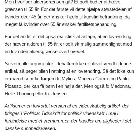
Men hvor bør aldersgrænsen gå? Et godt bud er at hæve
grænsen til 55 år. For det første vil dette hjælpe størstedelen af
kvinder over 45 år, der ønsker hjælp til kunstig befrugtning, da
meget få kvinder over 55 år ønsker fertilitetsbehandling.
For det andet er det også realistisk at antage, at en lovændring,
der hæver alderen til 55 år, er politisk mulig sammenlignet med
en lov uden aldersgrænse overhovedet.
Selvom alle argumenter i debatten ikke er blevet vendt i denne
artikel, så peger pilen i retning af en lovændring. Så det ikke kun
er mænd som fx Jørgen de Mylius, Mogens Camre og Pablo
Picasso, der kan få børn i en høj alder. Men også fx Madonna,
Helle Thorning eller fru Jensen.
Artiklen er en forkortet version af en videnskabelig artikel, der
bringes i 'Politica: Tidsskrift for politisk videnskab' i maj i
forbindelse med et særnummer, der handler om uligheder i det
danske sundhedsvæsen.