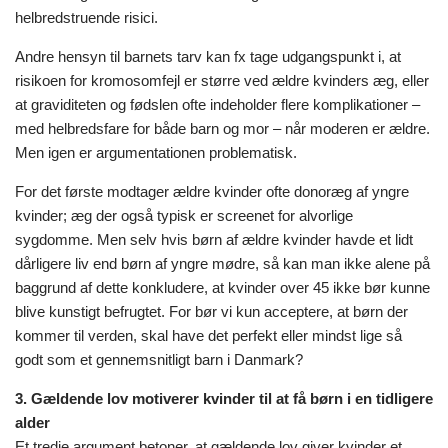
helbredstruende risici.
Andre hensyn til barnets tarv kan fx tage udgangspunkt i, at
risikoen for kromosomfejl er større ved ældre kvinders æg, eller
at graviditeten og fødslen ofte indeholder flere komplikationer –
med helbredsfare for både barn og mor – når moderen er ældre.
Men igen er argumentationen problematisk.
For det første modtager ældre kvinder ofte donoræg af yngre
kvinder; æg der også typisk er screenet for alvorlige
sygdomme. Men selv hvis børn af ældre kvinder havde et lidt
dårligere liv end børn af yngre mødre, så kan man ikke alene på
baggrund af dette konkludere, at kvinder over 45 ikke bør kunne
blive kunstigt befrugtet. For bør vi kun acceptere, at børn der
kommer til verden, skal have det perfekt eller mindst lige så
godt som et gennemsnitligt barn i Danmark?
3. Gældende lov motiverer kvinder til at få børn i en tidligere
alder
Et tredje argument betoner, at gældende lov giver kvinder et