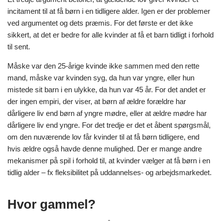
incitament til at få børn i en tidligere alder. Igen er der problemer
ved argumentet og dets præmis. For det første er det ikke
sikkert, at det er bedre for alle kvinder at få et barn tidligt i forhold
til sent.
Måske var den 25-årige kvinde ikke sammen med den rette
mand, måske var kvinden syg, da hun var yngre, eller hun
mistede sit barn i en ulykke, da hun var 45 år. For det andet er
der ingen empiri, der viser, at børn af ældre forældre har
dårligere liv end børn af yngre mødre, eller at ældre mødre har
dårligere liv end yngre. For det tredje er det et åbent spørgsmål,
om den nuværende lov får kvinder til at få børn tidligere, end
hvis ældre også havde denne mulighed. Der er mange andre
mekanismer på spil i forhold til, at kvinder vælger at få børn i en
tidlig alder – fx fleksibilitet på uddannelses- og arbejdsmarkedet.
Hvor gammel?