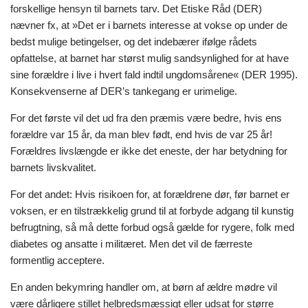
forskellige hensyn til barnets tarv. Det Etiske Råd (DER)
nævner fx, at »Det er i barnets interesse at vokse op under de
bedst mulige betingelser, og det indebærer ifølge rådets
opfattelse, at barnet har størst mulig sandsynlighed for at have
sine forældre i live i hvert fald indtil ungdomsårene« (DER 1995).
Konsekvenserne af DER’s tankegang er urimelige.
For det første vil det ud fra den præmis være bedre, hvis ens
forældre var 15 år, da man blev født, end hvis de var 25 år!
Forældres livslængde er ikke det eneste, der har betydning for
barnets livskvalitet.
For det andet: Hvis risikoen for, at forældrene dør, før barnet er
voksen, er en tilstrækkelig grund til at forbyde adgang til kunstig
befrugtning, så må dette forbud også gælde for rygere, folk med
diabetes og ansatte i militæret. Men det vil de færreste
formentlig acceptere.
En anden bekymring handler om, at børn af ældre mødre vil
være dårligere stillet helbredsmæssigt eller udsat for større