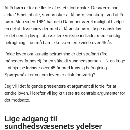
At få børn er for de fleste af os et stort ønske. Desværre har
cirka 15 pct. af alle, som ønsker at få børn, vanskeligt ved at få
børn. Men siden 1984 har det i Danmark været muligt at hjælpe
en del af disse individer med at få ønskebørn. Ifølge dansk lov
er det nemlig lovligt at assistere voksne individer med kunstig
befrugtning – du må bare ikke være en kvinde over 45 år.
Ifølge loven om kunstig befrugtning er det strafbart (fire
måneders fængsel) for en såkaldt sundhedsperson – fx en læge
– at hjælpe kvinder over 45 år med kunstig befrugtning.
Spørgsmålet er nu, om loven er etisk forsvarlig?
Jeg vil i det følgende præsentere et argument til fordel for at
ændre loven. Herefter vil jeg kritisere tre centrale argumenter for
det modsatte.
Lige adgang til
sundhedsvæsenets ydelser