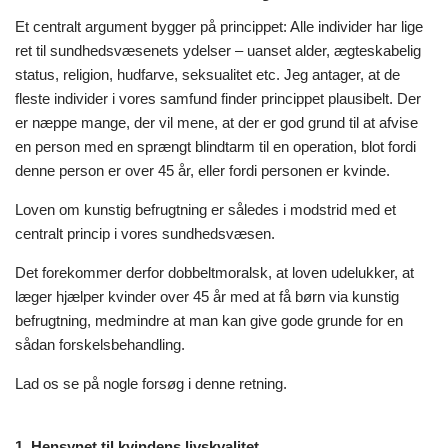
Et centralt argument bygger på princippet: Alle individer har lige
ret til sundhedsvæsenets ydelser – uanset alder, ægteskabelig
status, religion, hudfarve, seksualitet etc. Jeg antager, at de
fleste individer i vores samfund finder princippet plausibelt. Der
er næppe mange, der vil mene, at der er god grund til at afvise
en person med en sprængt blindtarm til en operation, blot fordi
denne person er over 45 år, eller fordi personen er kvinde.
Loven om kunstig befrugtning er således i modstrid med et
centralt princip i vores sundhedsvæsen.
Det forekommer derfor dobbeltmoralsk, at loven udelukker, at
læger hjælper kvinder over 45 år med at få børn via kunstig
befrugtning, medmindre at man kan give gode grunde for en
sådan forskelsbehandling.
Lad os se på nogle forsøg i denne retning.
1. Hensynet til kvindens livskvalitet