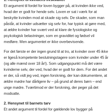
Et argument til fordel for loven bygger på, at kvinden ikke ved,
hvad der er godt for hende selv. Loven er sat i værk for at
beskytte kvinden mod at skade sig selv. De skader, som man
påstår, at kvinder udsætter sig selv for, har typisk at gøre med,
at ældre kvinder har svært ved at klare de fysiologiske og
psykologisk belastninger, som en graviditet og fødsel vil
medføre. Men argumentet er ikke overbevisende.
For det første er der ingen grund til at tro, at kvinder over 45 ikke
er ligeså kompetente beslutningstagere som kvinder under 45 år
(og alle mænd over 18 år!). Som udgangspunkt må det være
kvinderne selv, der ved, hvad der er godt for dem. For det andet
er der, så vidt jeg ved, ingen forskning, der kan dokumentere, at
ældre mødre har dårligere liv – på grund af deres børn – end
unge mødre. Tværtimod er der forskning, der peger på det
modsatte.
2. Hensynet til barnets tarv
Et andet argument til fordel for gældende lov bygger på