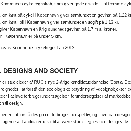
ommunes cykelregnskab, som giver gode grunde til at fremme cykli
a km kørt på cykel i København giver samfundet en gevinst på 1,22 kr
 km kørt i bil i København giver samfundet en udgift på 1,13 kr.
giver København en årlig sundhedsgevinst på 1,7 mia. kroner.
tur i København er på under 5 km.
nhavns Kommunes cykelregnskab 2012.
L DESIGNS AND SOCIETY
 er studieleder af RUC’s nye 2-årige kandidatuddannelse ’Spatial Des
rdigheder i at forstå den sociologiske betydning af »designobjekter, 
heder i at lave forbrugerundersøgelser, forundersøgelser af markeds
on til design.
perter i at forstå design i et forbruger-perspektiv, og i hvordan design 
ftagerne af kandidaterne vil bl.a. være større tegnestuer, designvirk