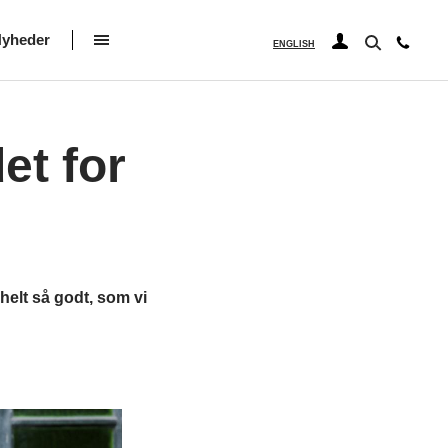
yheder
ENGLISH
et for
elt så godt, som vi