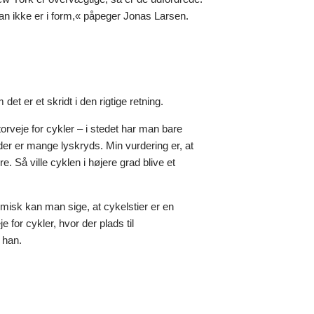
 man ikke er i form,« påpeger Jonas Larsen.
t er et skridt i den rigtige retning.
orveje for cykler – i stedet har man bare
r er mange lyskryds. Min vurdering er, at
. Så ville cyklen i højere grad blive et
lemisk kan man sige, at cykelstier er en
 for cykler, hvor der plads til
r han.