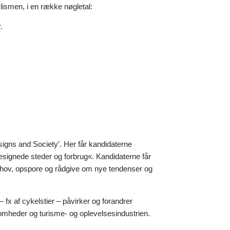
smen, i en række nøgletal:
.
igns and Society’. Her får kandidaterne
designede steder og forbrug«. Kandidaterne får
behov, opspore og rådgive om nye tendenser og
– fx af cykelstier – påvirker og forandrer
somheder og turisme- og oplevelsesindustrien.