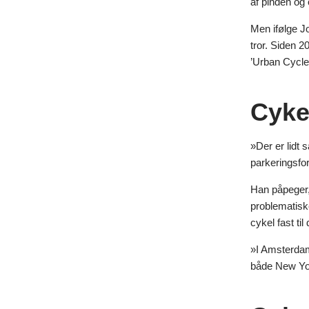
af pinden og
Men ifølge Jo
tror. Siden 2
’Urban Cycle 
Cyke
»Der er lidt
parkeringsfor
Han påpeger, 
problematiske
cykel fast t
»I Amsterdam 
både New Yo