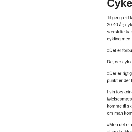
Cykel
Til gengæld 
20-40 år; cy
særskilte ka
cykling med 
»Det er forb
De, der cykle
»Der er rigt
punkt er der 
I sin forskni
følelsesmæssi
komme til ska
om man komme
»Men det er 
at cykle. Men