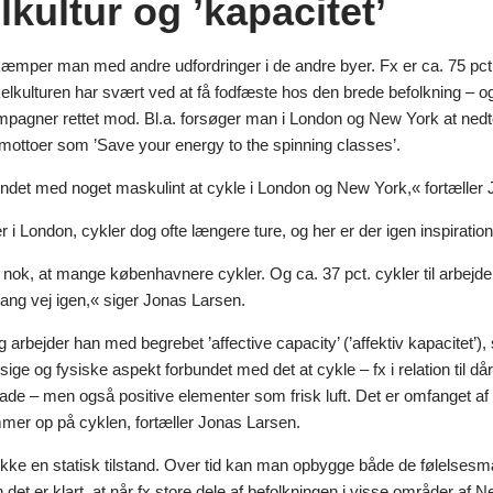
kultur og ’kapacitet’
kæmper man med andre udfordringer i de andre byer. Fx er ca. 75 pct.
kelkulturen har svært ved at få fodfæste hos den brede befolkning – 
mpagner rettet mod. Bl.a. forsøger man i London og New York at nedt
mottoer som ’Save your energy to the spinning classes’.
undet med noget maskulint at cykle i London og New York,« fortæller
r i London, cykler dog ofte længere ture, og her er der igen inspirati
ig nok, at mange københavnere cykler. Og ca. 37 pct. cykler til arbej
lang vej igen,« siger Jonas Larsen.
ng arbejder han med begrebet ’affective capacity’ (’affektiv kapacitet’)
ge og fysiske aspekt forbundet med det at cykle – fx i relation til dårl
de – men også positive elementer som frisk luft. Det er omfanget af d
r op på cyklen, fortæller Jonas Larsen.
ikke en statisk tilstand. Over tid kan man opbygge både de følelsesmæ
 det er klart, at når fx store dele af befolkningen i visse områder af