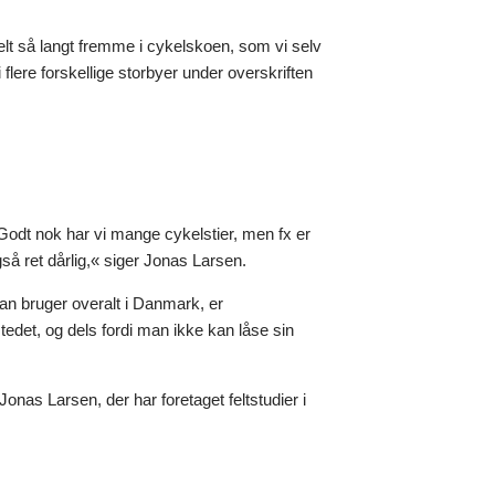
helt så langt fremme i cykelskoen, som vi selv
lere forskellige storbyer under overskriften
Godt nok har vi mange cykelstier, men fx er
så ret dårlig,« siger Jonas Larsen.
man bruger overalt i Danmark, er
stedet, og dels fordi man ikke kan låse sin
nas Larsen, der har foretaget feltstudier i