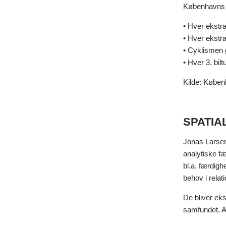
Københavns K
• Hver ekstr
• Hver ekstra
• Cyklismen 
• Hver 3. bil
Kilde: Købe
SPATIA
Jonas Larsen
analytiske fæ
bl.a. færdig
behov i relati
De bliver eks
samfundet. A