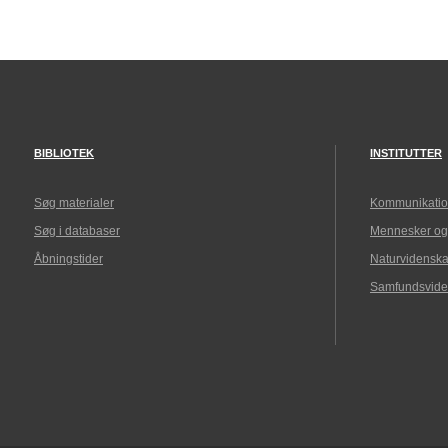
BIBLIOTEK
INSTITUTTER
Søg materialer
Kommunikatio
Søg i databaser
Mennesker og
Åbningstider
Naturvidenska
Samfundsvide