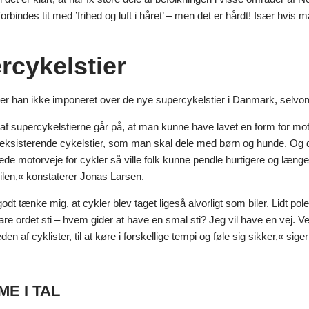
forbindes tit med ’frihed og luft i håret’ – men det er hårdt! Især hvis
rcykelstier
r han ikke imponeret over de nye supercykelstier i Danmark, selvom de
 af supercykelstierne går på, at man kunne have lavet en form for mot
eksisterende cykelstier, som man skal dele med børn og hunde. Og de
de motorveje for cykler så ville folk kunne pendle hurtigere og længere
l bilen,« konstaterer Jonas Larsen.
dt tænke mig, at cykler blev taget ligeså alvorligt som biler. Lidt po
are ordet sti – hvem gider at have en smal sti? Jeg vil have en vej. Veje
n af cyklister, til at køre i forskellige tempi og føle sig sikker,« sige
ME I TAL