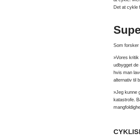
Det at cykle 
Supe
Som forsker e
»Vores kritik
udbygget de 
hvis man lave
alternativ ti
»Jeg kunne go
katastrofe. B
mangfoldighede
CYKLIS