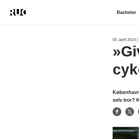
Bachelor
Gå
til
hovedindhold
05. april 2014
|
»Gi
cyk
København 
selv tror?