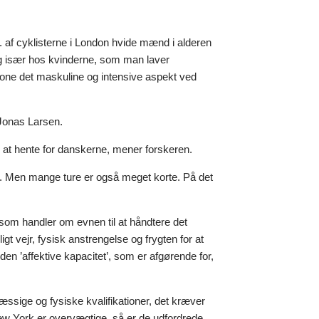
 af cyklisterne i London hvide mænd i alderen
og især hos kvinderne, som man laver
one det maskuline og intensive aspekt ved
 Jonas Larsen.
on at hente for danskerne, mener forskeren.
de. Men mange ture er også meget korte. På det
, som handler om evnen til at håndtere det
igt vejr, fysisk anstrengelse og frygten for at
en ’affektive kapacitet’, som er afgørende for,
ssige og fysiske kvalifikationer, det kræver
 New York er overvægtige, så er de udfordrede.