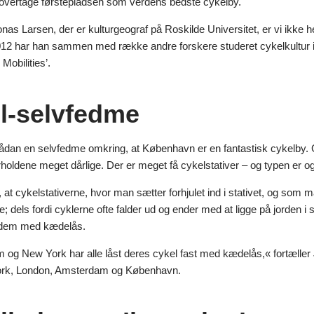
 overtage førstepladsen som verdens bedste cykelby.
nas Larsen, der er kulturgeograf på Roskilde Universitet, er vi ikke 
012 har han sammen med række andre forskere studeret cykelkultur i f
Mobilities’.
l-selvfedme
 sådan en selvfedme omkring, at København er en fantastisk cykelby. 
holdene meget dårlige. Der er meget få cykelstativer – og typen er og
at cykelstativerne, hvor man sætter forhjulet ind i stativet, og som 
; dels fordi cyklerne ofte falder ud og ender med at ligge på jorden i 
il dem med kædelås.
og New York har alle låst deres cykel fast med kædelås,« fortæller Jo
rk, London, Amsterdam og København.