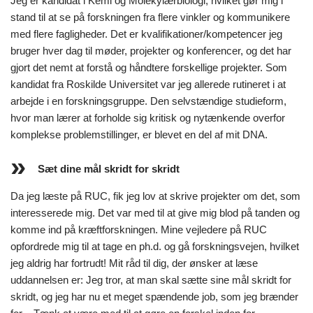
Jeg er kandidat i Kemi og Molekylærbiologi, hvilket gør mig i
stand til at se på forskningen fra flere vinkler og kommunikere
med flere fagligheder. Det er kvalifikationer/kompetencer jeg
bruger hver dag til møder, projekter og konferencer, og det har
gjort det nemt at forstå og håndtere forskellige projekter. Som
kandidat fra Roskilde Universitet var jeg allerede rutineret i at
arbejde i en forskningsgruppe. Den selvstændige studieform,
hvor man lærer at forholde sig kritisk og nytænkende overfor
komplekse problemstillinger, er blevet en del af mit DNA.
Sæt dine mål skridt for skridt
Da jeg læste på RUC, fik jeg lov at skrive projekter om det, som
interesserede mig. Det var med til at give mig blod på tanden og
komme ind på kræftforskningen. Mine vejledere på RUC
opfordrede mig til at tage en ph.d. og gå forskningsvejen, hvilket
jeg aldrig har fortrudt! Mit råd til dig, der ønsker at læse
uddannelsen er: Jeg tror, at man skal sætte sine mål skridt for
skridt, og jeg har nu et meget spændende job, som jeg brænder