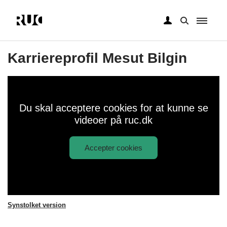
Gå
til
Karriereprofil Mesut Bilgin
hovedindhold
Du skal acceptere cookies for at kunne se
videoer på ruc.dk
Accepter cookies
Afspil
Karriereprofil Mesut Bilgin
video:
Synstolket version