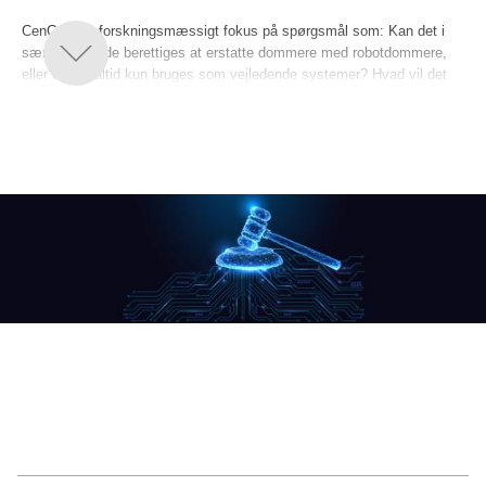
CenCAI har forskningsmæssigt fokus på spørgsmål som: Kan det i
særlige tilfælde berettiges at erstatte dommere med robotdommere,
eller bør AI altid kun bruges som vejledende systemer? Hvad vil det
sige, at én AI-model performer bedre end en anden i strafferetlig
sammenhæng? Kan det berettiges at anvende såkaldte “black box”
modeller ved domstolene? Hvordan skal man håndtere risikoen for
bias i algoritmiske forudsigelser og anbefalinger? Hvordan kan AI
benyttes som redskab til at sikre eller øge den generelle tillige til
retssystemet i befolkningen?
CenCAI er et internationalt samlingspunkt for filosoffer, jurister,
kriminologer, computervidenskabsfolk og andre forskere med
interesse i brug af AI i retssystemet. Forskningscentret er støttet af
Carlbergfondet med en bevilling på 21 millioner kroner.