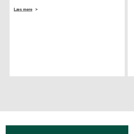
Læs mere
OM
PROFESSOR
FÅR
21
MILLIONER
TIL
FORSKNING
I
AI
INDENFOR
RETSSYSTEMER