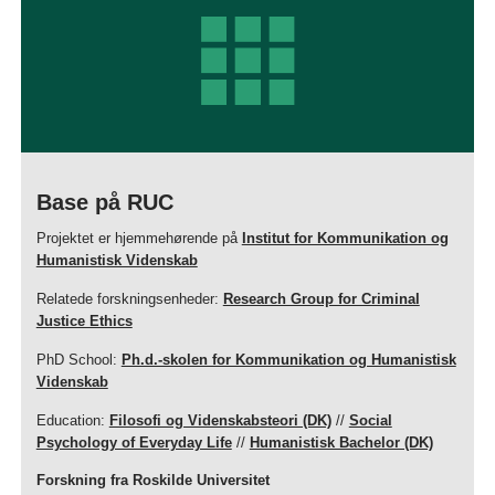
Base på RUC
Projektet er hjemmehørende på
Institut for Kommunikation og
Humanistisk Videnskab
Relatede forskningsenheder:
Research Group for Criminal
Justice Ethics
PhD School:
Ph.d.-skolen for Kommunikation og Humanistisk
Videnskab
Education:
Filosofi og Videnskabsteori (DK)
//
Social
Psychology of Everyday Life
//
Humanistisk Bachelor (DK)
Forskning fra Roskilde Universitet