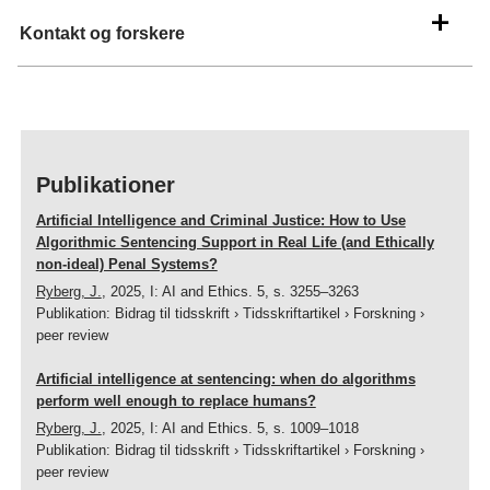
Kontakt og forskere
Publikationer
Artificial Intelligence and Criminal Justice: How to Use
Algorithmic Sentencing Support in Real Life (and Ethically
non-ideal) Penal Systems?
Ryberg, J.
,
2025
,
I:
AI and Ethics.
5
,
s. 3255–3263
Publikation
:
Bidrag til tidsskrift
›
Tidsskriftartikel
›
Forskning
›
peer review
Artificial intelligence at sentencing: when do algorithms
perform well enough to replace humans?
Ryberg, J.
,
2025
,
I:
AI and Ethics.
5
,
s. 1009–1018
Publikation
:
Bidrag til tidsskrift
›
Tidsskriftartikel
›
Forskning
›
peer review