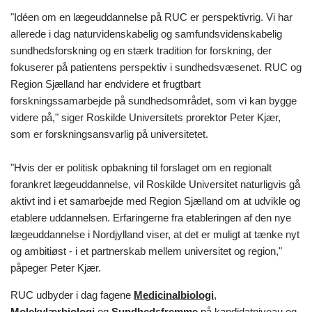
"Idéen om en lægeuddannelse på RUC er perspektivrig. Vi har
allerede i dag naturvidenskabelig og samfundsvidenskabelig
sundhedsforskning og en stærk tradition for forskning, der
fokuserer på patientens perspektiv i sundhedsvæsenet. RUC og
Region Sjælland har endvidere et frugtbart
forskningssamarbejde på sundhedsområdet, som vi kan bygge
videre på," siger Roskilde Universitets prorektor Peter Kjær,
som er forskningsansvarlig på universitetet.
"Hvis der er politisk opbakning til forslaget om en regionalt
forankret lægeuddannelse, vil Roskilde Universitet naturligvis gå
aktivt ind i et samarbejde med Region Sjælland om at udvikle og
etablere uddannelsen. Erfaringerne fra etableringen af den nye
lægeuddannelse i Nordjylland viser, at det er muligt at tænke nyt
og ambitiøst - i et partnerskab mellem universitet og region,"
påpeger Peter Kjær.
RUC udbyder i dag fagene
Medicinalbiologi
,
Molekylærbiologi
og
Sundhedsfremme
på kandidatniveau og