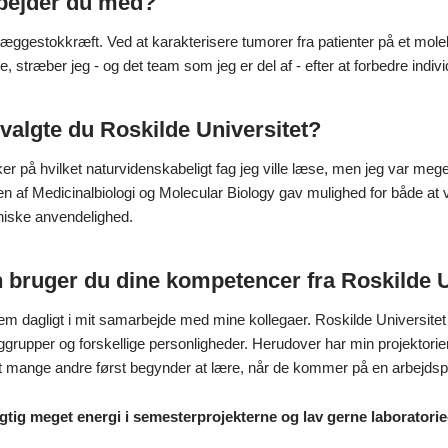
bejder du med?
i æggestokkræft. Ved at karakterisere tumorer fra patienter på et mo
ne, stræber jeg - og det team som jeg er del af - efter at forbedre indi
valgte du Roskilde Universitet?
er på hvilket naturvidenskabeligt fag jeg ville læse, men jeg var meget t
n af Medicinalbiologi og Molecular Biology gav mulighed for både at
liniske anvendelighed.
bruger du dine kompetencer fra Roskilde Un
em dagligt i mit samarbejde med mine kollegaer. Roskilde Universitet
aggrupper og forskellige personligheder. Herudover har min projektorient
at mange andre først begynder at lære, når de kommer på en arbejdsp
gtig meget energi i semesterprojekterne og lav gerne laboratori