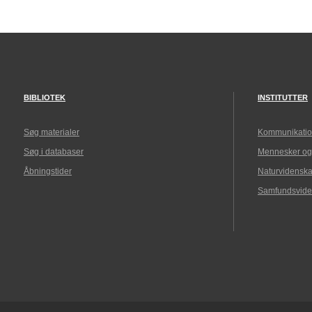
BIBLIOTEK
INSTITUTTER
Søg materialer
Kommunikatio
Søg i databaser
Mennesker og
Åbningstider
Naturvidenska
Samfundsvide