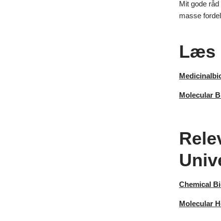
Mit gode råd 
masse fordele
Læs 
Medicinalbi
Molecular B
Rele
Unive
Chemical Bi
Molecular H