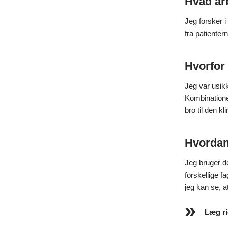
Hvad ar
Jeg forsker 
fra patienter
Hvorfor 
Jeg var usikk
Kombinatione
bro til den k
Hvordan 
Jeg bruger d
forskellige f
jeg kan se, 
Læg ri