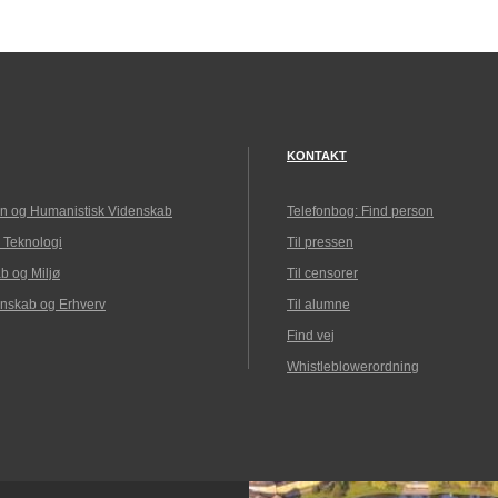
KONTAKT
n og Humanistisk Videnskab
Telefonbog: Find person
 Teknologi
Til pressen
b og Miljø
Til censorer
nskab og Erhverv
Til alumne
Find vej
Whistleblowerordning