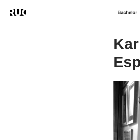
Bachelor
Gå
til
hovedindhold
Kar
Esp