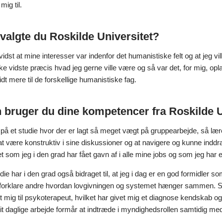
mig til.
valgte du Roskilde Universitet?
 vidst at mine interesser var indenfor det humanistiske felt og at jeg v
ke vidste præcis hvad jeg gerne ville være og så var det, for mig, op
lidt mere til de forskellige humanistiske fag.
bruger du dine kompetencer fra Roskilde Un
på et studie hvor der er lagt så meget vægt på gruppearbejde, så lær
t være konstruktiv i sine diskussioner og at navigere og kunne inddra
t som jeg i den grad har fået gavn af i alle mine jobs og som jeg har e
udie har i den grad også bidraget til, at jeg i dag er en god formidler som
 forklare andre hvordan lovgivningen og systemet hænger sammen. S
 mig til psykoterapeut, hvilket har givet mig et diagnose kendskab og
mit daglige arbejde formår at indtræde i myndighedsrollen samtidig me