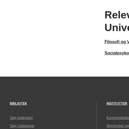
Rele
Unive
Filosofi og 
Socialpsyko
BIBLIOTEK
INSTITUTTER
Søg materialer
Kommunikatio
Søg i databaser
Mennesker og