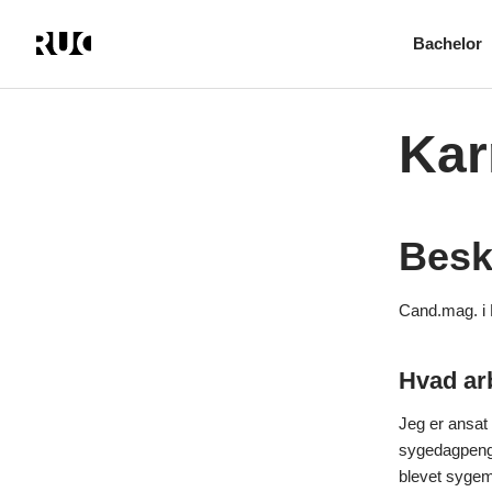
Bachelor
Gå
til
hovedindhold
Kar
Besk
Cand.mag. i 
Hvad ar
Jeg er ansat
sygedagpenge 
blevet sygeme