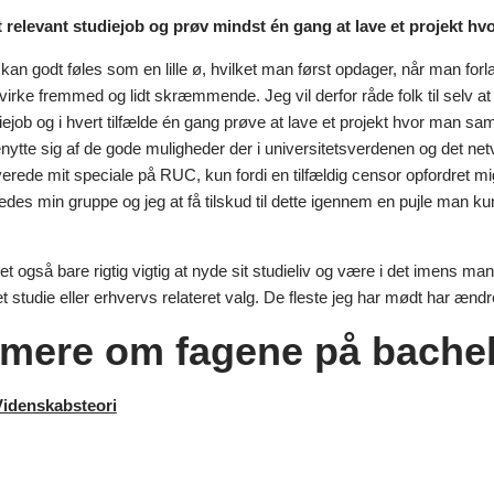
t relevant studiejob og prøv mindst én gang at lave et projekt 
 kan godt føles som en lille ø, hvilket man først opdager, når man for
virke fremmed og lidt skræmmende. Jeg vil derfor råde folk til selv 
diejob og i hvert tilfælde én gang prøve at lave et projekt hvor man
nytte sig af de gode muligheder der i universitetsverdenen og det netv
everede mit speciale på RUC, kun fordi en tilfældig censor opfordret mig 
kedes min gruppe og jeg at få tilskud til dette igennem en pujle man k
et også bare rigtig vigtig at nyde sit studieliv og være i det imens 
t studie eller erhvervs relateret valg. De fleste jeg har mødt har æn
mere om fagene på bache
Videnskabsteori