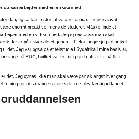
hvor du samarbejder med en virksomhed
lader den, og så kan resten af verden, og især erhvervslivet,
at være enormt proaktive imens de studerer. Måske finde et
 samarbejder med en virksomhed. Jeg synes også man skal
ærk der er på universitetet generelt. F.eks. udgav jeg en artikel
til det. Jeg var også på et feltstudie i Sydafrika i mine basis år,
unne søge på RUC, hvilket var en rigtig god oplevelse på flere
man er det. Jeg synes ikke man skal være panisk angst hver gang
dret retning og jobs mange gange siden de blev færdiguddannet.
loruddannelsen