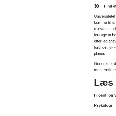
Find e
Universitetet
komme til at 
relevant stu
forsøge at be
efter jeg afl
fordi det lyk
planer.
Generelt er d
man træffer e
Læs 
Filosofi og 
Psykologi