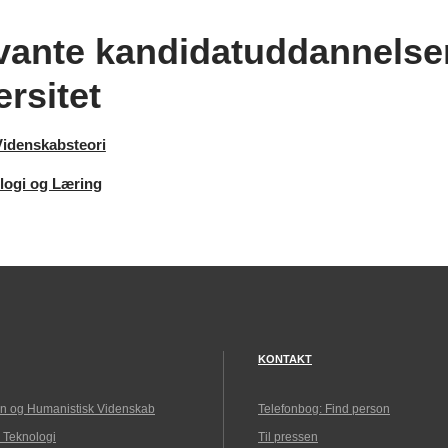
vante kandidatuddannelse
rsitet
Videnskabsteori
logi og Læring
KONTAKT
n og Humanistisk Videnskab
Telefonbog: Find person
 Teknologi
Til pressen