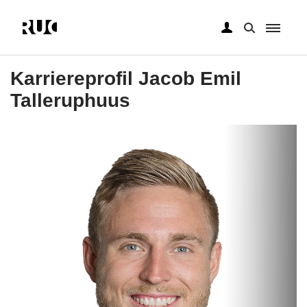
Gå
til
Karriereprofil Jacob Emil
hovedindhold
Talleruphuus