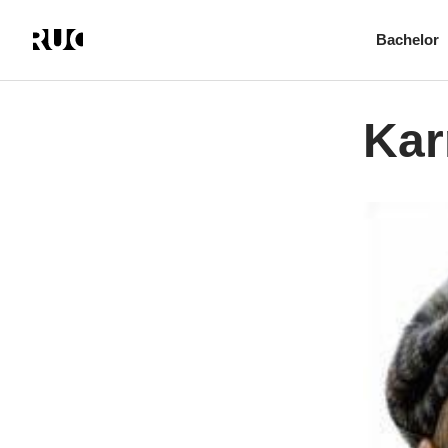
Bachelor
Gå
til
hovedindhold
Kar