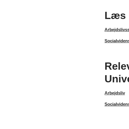
Læs 
Arbejdslivs
Socialviden
Rele
Unive
Arbejdsliv
Socialviden