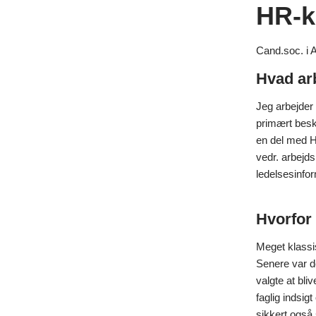
HR-k
Cand.soc. i 
Hvad ar
Jeg arbejder 
primært besk
en del med H
vedr. arbejd
ledelsesinfor
Hvorfor 
Meget klassis
Senere var de
valgte at bli
faglig indsig
sikkert også 