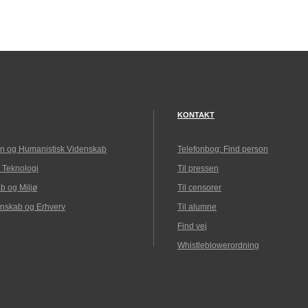
KONTAKT
n og Humanistisk Videnskab
Telefonbog: Find person
 Teknologi
Til pressen
b og Miljø
Til censorer
nskab og Erhverv
Til alumne
Find vej
Whistleblowerordning