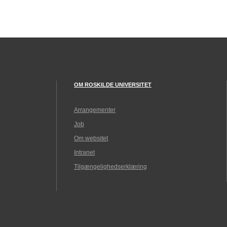
OM ROSKILDE UNIVERSITET
Arrangementer
Job
Om websitet
Intranet
Tilgængelighedserklæring