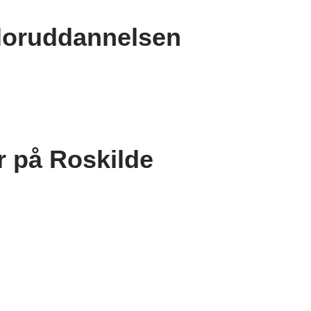
loruddannelsen
r på Roskilde