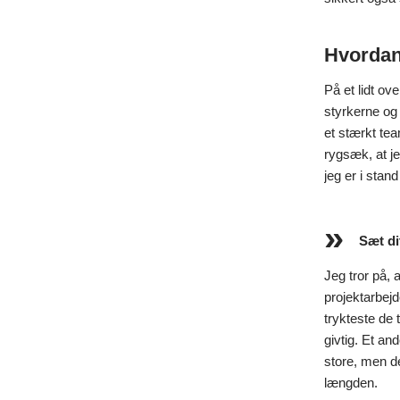
Hvordan 
På et lidt o
styrkerne og 
et stærkt tea
rygsæk, at je
jeg er i stan
Sæt di
Jeg tror på,
projektarbejd
trykteste de 
givtig. Et an
store, men d
længden.