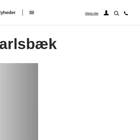
yheder
ENGLISH
Carlsbæk