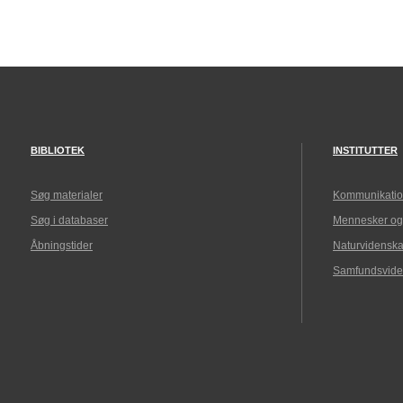
BIBLIOTEK
INSTITUTTER
Søg materialer
Kommunikatio
Søg i databaser
Mennesker og
Åbningstider
Naturvidenska
Samfundsvide