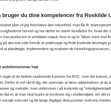
bruger du dine kompetencer fra Roskilde Un
verordnet plan vil jeg fremhæve den robusthed, man får ift. teamsam
svaghederne herved og har derfor en stærk forståelse for, hvad der skal
m kan producere et ambitiøst output, hvor to og to ”bliver mere end fi
g på den ene side formår at undersøge og finde konkrete løsninger på
d til at planlægge, implementere og evaluere de forandringsprocesser, 
t ambitionsniveau højt
 at nogle af de bedste studerende kommer fra RUC, men det kræver, at
et. Derfor er mit råd til dig, der overvejer at læse uddannelsen, at du
teorier og metoder, man undervises i på konkrete og ”virkelighedstætte”
det råd er, at man skal huske at involvere sig i studiemiljøet, om det e
e sociale samvær og de lange (faglige) diskussioner med ens medstud