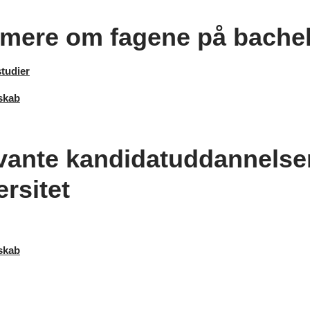
mere om fagene på bache
studier
skab
vante kandidatuddannelse
rsitet
skab