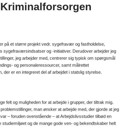
r Kriminalforsorgen
r på et større projekt vedr. sygefravær og fastholdelse,
 sygefraværsindsatser og -initiativer. Derudover arbejder jeg
inger, jeg arbejder med, centrerer sig typisk om spørgsmål
andings- og personaleressourcer, samt målrettet
der er en integreret del af arbejdet i statslig styrelse.
 felt og muligheden for at arbejde i grupper, der tiltrak mig.
e problemstillinger, man ønsker at arbejde med, der gjorde at jeg
var – foruden ovenstående – at Arbejdslivsstudier tilbød en
jorde studiemiljøet og de mange gode ven- og bekendtskaber helt