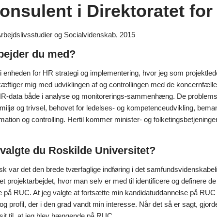
onsulent i Direktoratet fo
Arbejdslivsstudier og Socialvidenskab, 2015
bejder du med?
i enheden for HR strategi og implementering, hvor jeg som projektlede
æftiger mig med udviklingen af og controllingen med de koncernfælles
R-data både i analyse og monitorerings-sammenhæng. De problemstill
smiljø og trivsel, behovet for ledelses- og kompetenceudvikling, bem
mation og controlling. Hertil kommer minister- og folketingsbetjeningen, 
valgte du Roskilde Universitet?
k var det den brede tværfaglige indføring i det samfundsvidenskabelige
t projektarbejdet, hvor man selv er med til identificere og definere d
ve på RUC. At jeg valgte at fortsætte min kandidatuddannelse på RUC 
t og profil, der i den grad vandt min interesse. Når det så er sagt, g
sit til, at jeg blev hængende på RUC.