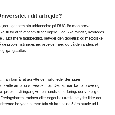
iversitet i dit arbejde?
arbejdet. Igennem sin uddannelse på RUC får man prøvet
 til for at få et team til at fungere – og ikke mindst, hvorledes
re”. Lidt mere fagspecifikt, betyder den teoretisk og metodiske
 de problemstillinger, jeg arbejder med og på den anden, at
jeg igangsætter.
 man formår at udnytte de muligheder der ligger i
 tør sætte ambitionsniveauet højt. Det, at man kan afprøve og
 problemstillinger giver en hands-on erfaring, der virkelig er
r Fredagsbaren, radioen eller noget helt tredje betyder ikke det
erende betyder, at man faktisk kan holde 5 års studie ud i