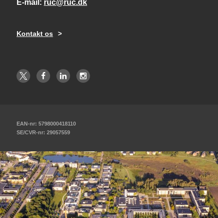
E-mail
ruc@ruc.dk
Kontakt os
EAN-nr: 5798000418110
SE/CVR-nr: 29057559