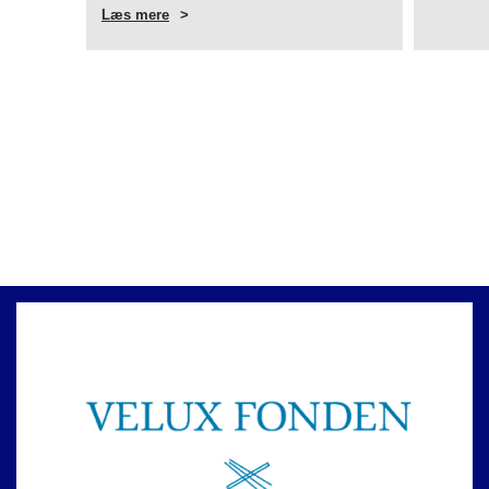
Læs mere
OM
SPØRGESKEMA
TIL
ALLE
KATOLIKKER
I
DANMARK