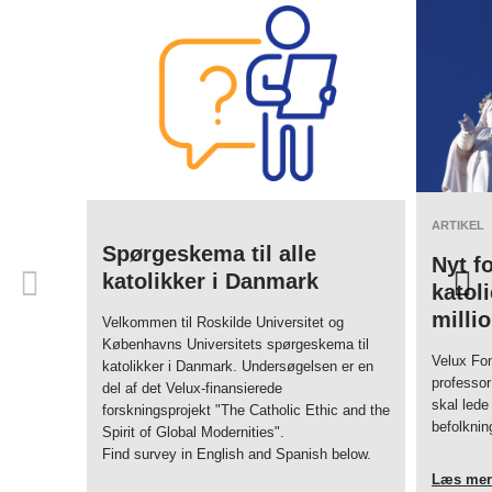
ARTIKEL
Spørgeskema til alle
Nyt f
katolikker i Danmark
katol
milli
Velkommen til Roskilde Universitet og
Københavns Universitets spørgeskema til
Velux Fon
katolikker i Danmark. Undersøgelsen er en
professo
del af det Velux-finansierede
skal lede
forskningsprojekt "The Catholic Ethic and the
befolknin
Spirit of Global Modernities".
Find survey in English and Spanish below.
Læs mer