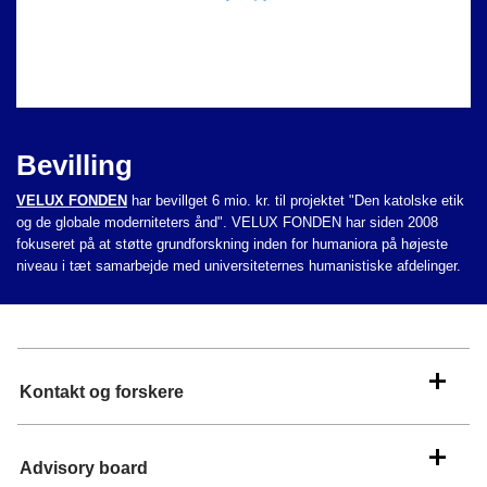
Bevilling
VELUX FONDEN
har bevillget 6 mio. kr. til projektet "Den katolske etik
og de globale moderniteters ånd". VELUX FONDEN har siden 2008
fokuseret på at støtte grundforskning inden for humaniora på højeste
niveau i tæt samarbejde med universiteternes humanistiske afdelinger.
Kontakt og forskere
Advisory board