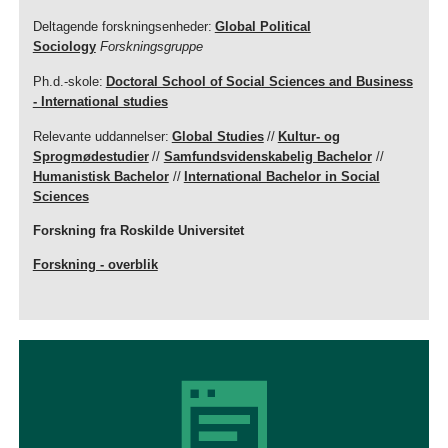
Deltagende forskningsenheder:
Global Political
Sociology
Forskningsgruppe
Ph.d.-skole:
Doctoral School of Social Sciences and Business
- International studies
Relevante uddannelser:
Global Studies
//
Kultur- og
Sprogmødestudier
//
Samfundsvidenskabelig Bachelor
//
Humanistisk Bachelor
//
International Bachelor in Social
Sciences
Forskning fra Roskilde Universitet
Forskning - overblik