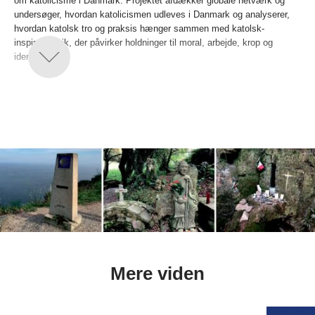
om katolicisme i Danmark. Projektet afdækker globale netværk og
undersøger, hvordan katolicismen udleves i Danmark og analyserer,
hvordan katolsk tro og praksis hænger sammen med katolsk-
inspireret etik, der påvirker holdninger til moral, arbejde, krop og
identitet.
Forskningsprojektet indbefatter den første komparative, dybdegående
undersøgelse af de voksende katolske befolkningsgrupper i Danmark
og deres bånd til den bredere verden. Undersøgelsen tager
udgangspunkt i fem case-studier af henholdsvis polske,
mellemøstlige, nigerianske, filippinske og spansk/mexicanske
minoritetsgrupper og deres nationale og transnationale netværk.
Mere viden