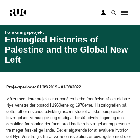
Gå
til
Forskningsprojekt
hovedindhold
Entangled Histories of
Palestine and the Global New
Left
Projektperiode: 01/09/2019 - 01/09/2022
Målet med dette projekt er at opnå en bedre forståelse af det globale
Nye Venstre der opstod i 1960erne og 1970erne. Historiografien på
dette felt er i rivende udvikling, især i studiet af ikke-europæiske
bevægelser. Vi mangler dog stadig at forstå udvekslingen og den
gensidige fortolkning der fandt sted imellem bevægelser og personer
fra meget forskellige lande. Det er afgørende for at evaluere hvorfor
det Nye Venstre gik fra at være en revolutionær bevægelse med stor