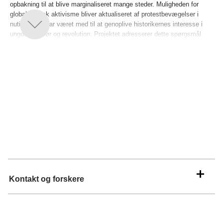
opbakning til at blive marginaliseret mange steder. Muligheden for
global politisk aktivisme bliver aktualiseret af protestbevægelser i
nutiden, der har været med til at genoplive historikernes interesse i
ungdomsoprør og revolution. Projektet adresserer dette spørgsmål
ved at undersøge mødet mellem palæstinensiske aktivister og lokale
Nye Venstre bevægelser i Skandinavien og Latinamerika mellem 1967
og 1982. Gennem feltarbejde vil de tre medlemmer af
forskningsgruppen interviewe tidligere medlemmer af politiske
bevægelser og analysere arkivmateriale, bøger og artikler i Libanon,
Jordan, Cuba, Danmark, Norge og Sverige. Resultatet vil give os en
bedre forståelse af mulighederne og begrænsningerne indenfor en
global politisk bevægelse.
Kontakt og forskere