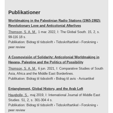
Publikationer
Worldmaking in the Palestinian Radio Stations (1965-1982):
Revolutionary Love and Anticolonial Afterlives
Thomson, S. A. M.
,
1 mar. 2022
,
I:
The Global South.
15
,
2
,
s.
99-116
18 s.
Publikation
:
Bidrag til tidsskrift
›
Tidsskriftartikel
›
Forskning
›
peer review
A Cosmovisión of Solidarity: Anticolonial Worldmaking in
Havana, Palestine and the Politics of Possibility
Thomson, S. A. M.
,
6 jun. 2021
,
I:
Comparative Studies of South
Asia, Africa and the Middle East Borderlines.
Publikation
:
Bidrag til tidsskrift
›
Bidrag til avis - Avisartikel
Entanglement, Global History, and the Arab Left
Haugbolle, S.
,
maj 2019
,
I:
International Journal of Middle East
Studies.
51
,
2
,
s. 301-304
4 s.
Publikation
:
Bidrag til tidsskrift
›
Tidsskriftartikel
›
Forskning
›
peer review