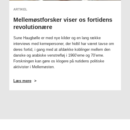
ARTIKEL
Mellemøstforsker viser os fortidens
revolutionære
Sune Haugbølle er med nye kilder og en lang række
interviews med kernepersoner, der hidtil har været tavse om
deres fortid, i gang med at afdække koblinger mellem den
danske og arabiske venstrefløj i 1960’erne og 70’erne.
Forskningen kan gøre os klogere på nutidens politiske
aktivister i Mellemøsten.
Læs mere
OM
MELLEMØSTFORSKER
VISER
OS
FORTIDENS
REVOLUTIONÆRE