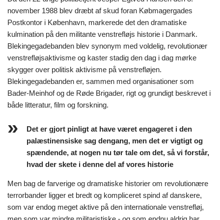
november 1988 blev dræbt af skud foran Købmagergades
Postkontor i København, markerede det den dramatiske
kulmination på den militante venstrefløjs historie i Danmark.
Blekingegadebanden blev synonym med voldelig, revolutionær
venstrefløjsaktivisme og kaster stadig den dag i dag mørke
skygger over politisk aktivisme på venstrefløjen.
Blekingegadebanden er, sammen med organisationer som
Bader-Meinhof og de Røde Brigader, rigt og grundigt beskrevet i
både litteratur, film og forskning.
Det er gjort pinligt at have været engageret i den
palæstinensiske sag dengang, men det er vigtigt og
spændende, at nogen nu tør tale om det, så vi forstår,
hvad der skete i denne del af vores historie
Men bag de farverige og dramatiske historier om revolutionære
terrorbander ligger et bredt og kompliceret spind af danskere,
som var endog meget aktive på den internationale venstrefløj,
men som var mindre militaristiske - og som endnu aldrig har