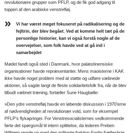
revolutionære grupper som PFLP, og de fik god adgang til
toppen af den arabiske venstrefløj.
Vi har været meget fokuseret på radikalisering og de
fejltrin, der blev begået. Ved at komme helt tæt på de
personlige historier, kan vi også forstå nogle af de
overvejelser, som folk havde ved at gå ind i
samarbejdet
Mødet fandt også sted i Danmark, hvor palæstinensiske
organisationer havde repræsentanter. Mens maoisterne i KAK
ikke havde noget problem med at støtte og udføre væbnede
aktioner, så sagde langt de fleste solidaritetsfolk fra, når de blev
tilbudt væbnet træning, fortæller Sune Haugbølle:
»Den ydre venstrefløj havde en løbende diskussion i 1970’erne
af nødvendigheden af revolutionær vold, som for eksempel
PFLP’s flykapringer. For Venstresocialisternes vedkommende
førte det spørgsmål til intern splittelse, da lederen Preben
Wilhjem gjorde op med den militante fraktion Faglig Fællesliste.