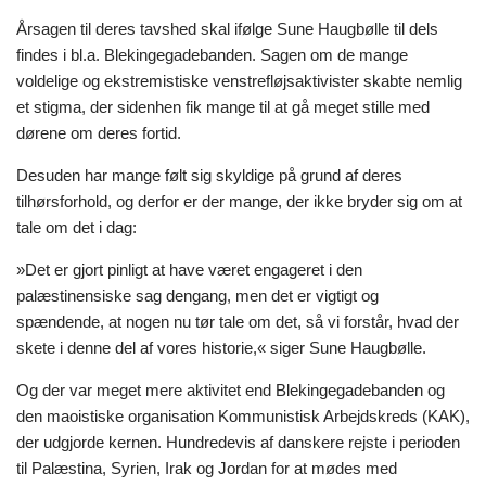
Årsagen til deres tavshed skal ifølge Sune Haugbølle til dels
findes i bl.a. Blekingegadebanden. Sagen om de mange
voldelige og ekstremistiske venstrefløjsaktivister skabte nemlig
et stigma, der sidenhen fik mange til at gå meget stille med
dørene om deres fortid.
Desuden har mange følt sig skyldige på grund af deres
tilhørsforhold, og derfor er der mange, der ikke bryder sig om at
tale om det i dag:
»Det er gjort pinligt at have været engageret i den
palæstinensiske sag dengang, men det er vigtigt og
spændende, at nogen nu tør tale om det, så vi forstår, hvad der
skete i denne del af vores historie,« siger Sune Haugbølle.
Og der var meget mere aktivitet end Blekingegadebanden og
den maoistiske organisation Kommunistisk Arbejdskreds (KAK),
der udgjorde kernen. Hundredevis af danskere rejste i perioden
til Palæstina, Syrien, Irak og Jordan for at mødes med