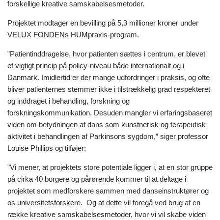
forskellige kreative samskabelsesmetoder.
Projektet modtager en bevilling på 5,3 millioner kroner under
VELUX FONDENs HUMpraxis-program.
”Patientinddragelse, hvor patienten sættes i centrum, er blevet
et vigtigt princip på policy-niveau både internationalt og i
Danmark. Imidlertid er der mange udfordringer i praksis, og ofte
bliver patienternes stemmer ikke i tilstrækkelig grad respekteret
og inddraget i behandling, forskning og
forskningskommunikation. Desuden mangler vi erfaringsbaseret
viden om betydningen af dans som kunstnerisk og terapeutisk
aktivitet i behandlingen af Parkinsons sygdom,” siger professor
Louise Phillips og tilføjer:
”Vi mener, at projektets store potentiale ligger i, at en stor gruppe
på cirka 40 borgere og pårørende kommer til at deltage i
projektet som medforskere sammen med danseinstruktører og
os universitetsforskere. Og at dette vil foregå ved brug af en
række kreative samskabelsesmetoder, hvor vi vil skabe viden