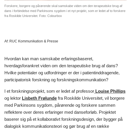
Forskere, borgere og pårørende skal samskabe viden om den terapeutiske brug af
dans i forbindelse med Parkinsons sygdom i et nyt projekt, som er ledet af to forskere
fra Roskilde Universitet. Foto: Colourbox
Af:
RUC Kommunikation & Presse
Hvordan kan man samskabe erfaringsbaseret,
hverdagsforankret viden om den terapeutiske brug af dans?
Hvilke potentialer og udfordringer er der i patientinddragende,
participatorisk forskning og forskningskommunikation?
I et forskningsprojekt, som er ledet af professor
Louise Phillips
og lektor
Lisbeth Frølunde
fra Roskilde Universitet, vil borgere
med Parkinsons sygdom, pårørende og forskere sammen
reflektere over deres erfaringer med danseforløb. Projektet
baserer sig på et kollaborativt forskningsdesign, der bygger på
dialogisk kommunikationsteori og gør brug af en række