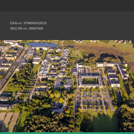
EAN-nr: 5798000418110
SE/CVR-nr: 29057559