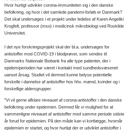
Hvor hurtigt udvikler corona-immuniteten sig i den danske
befolkning, og hvor i det samlede pandemi-forløb er Danmark?
Det skal undersøges i et projekt under ledelse af Karen Angeliki
Krogfelt, professor (mso) i medicinsk mikrobiologi ved Roskilde
Universitet.
I det nye forskningsprojekt skal der bl.a. undersøges for
antistoffer mod COVID-19 i blodprøver, som sendes til
Danmarks Nationale Biobank fra alle type patienter, der i
epidemiperioden har været i kontakt med sundhedsvæsenet
uanset årsag. Studiet vil dermed kunne belyse potentielle
forskelle i dannelse af antistoffer hos hhv. mænd, kvinder og i
forskellige aldersgrupper.
”Vi vil gerne afklare niveauet af corona-antistoffer i den danske
befolkning under epidemien. Dermed får vi mulighed for at
sammenligne niveauet af antistoffer med samme periode sidste
år forud for epidemien. På den måde kan vi kortlægge, hvornår
epidemien er startet, og hvor hurtigt der er udviklet antistoffer i