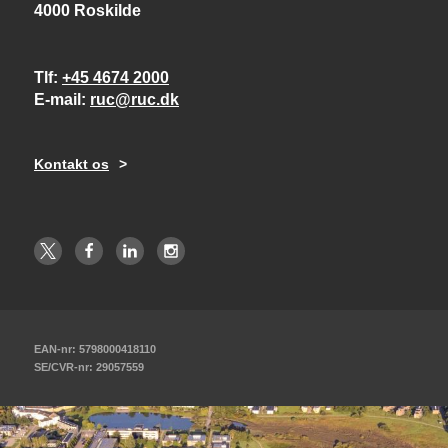
4000 Roskilde
Tlf
+45 4674 2000
E-mail
ruc@ruc.dk
Kontakt os
EAN-nr: 5798000418110
SE/CVR-nr: 29057559