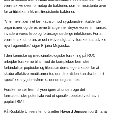
være aktive over for netop de bakterier, som er resistente over
for antibiotika, inkl. multiresistente bakterier.
”Vi er hele tiden i et tæt kapløb mod sygdomsfremkaldende
organismer og deres evne til at gennembryde vores immunitet,
invadere vores krop og forårsage dødelige infektioner. For at
være et skridt foran, er det nødvendigt, at vi forsker i at udvikle ​​
nye lægemidler,” siger Biljana Mojsoska.
I den kemiske og medicinalbiologiske forskning på RUC
arbejder forskerne bl.a. med de komplekse kemiske
forbindelser peptoider og tilpasser deres egenskaber for at
skabe effektive medikamenter, der i fremtiden kan dræbe helt
specifikke sygdomsfremkaldende organismer.
Forskerne ser frem til yderligere at undersøge det
farmaceutiske potentiale ved et specifikt peptoid ved navn
peptoid BM2.
På Roskilde Universitet fortsætter
Håvard Jenssen
og
Biljana