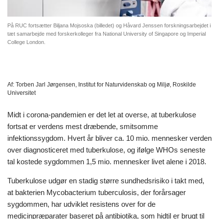
På RUC fortsætter Biljana Mojsoska (billedet) og Håvard Jenssen forskningsarbejdet i
tæt samarbejde med forskerkolleger fra National University of Singapore og Imperial
College London.
Af:
Torben Jarl Jørgensen, Institut for Naturvidenskab og Miljø, Roskilde
Universitet
Midt i corona-pandemien er det let at overse, at tuberkulose
fortsat er verdens mest dræbende, smitsomme
infektionssygdom. Hvert år bliver ca. 10 mio. mennesker verden
over diagnosticeret med tuberkulose, og ifølge WHOs seneste
tal kostede sygdommen 1,5 mio. mennesker livet alene i 2018.
Tuberkulose udgør en stadig større sundhedsrisiko i takt med,
at bakterien Mycobacterium tuberculosis, der forårsager
sygdommen, har udviklet resistens over for de
medicinpræparater baseret på antibiotika, som hidtil er brugt til