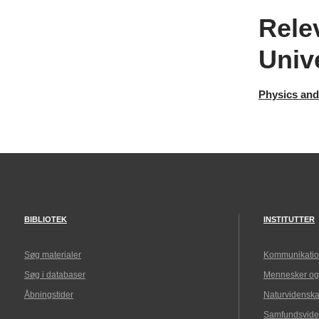
Rele
Unive
Physics and
BIBLIOTEK
INSTITUTTER
Søg materialer
Kommunikatio
Søg i databaser
Mennesker og
Åbningstider
Naturvidenska
Samfundsvide