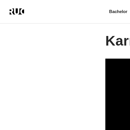
Bachelor
Gå
til
hovedindhold
Kar