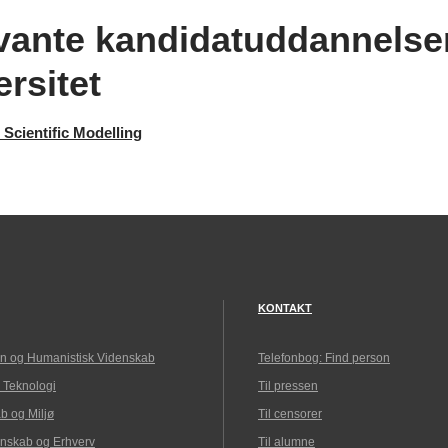
vante kandidatuddannelse
rsitet
 Scientific Modelling
KONTAKT
n og Humanistisk Videnskab
Telefonbog: Find person
 Teknologi
Til pressen
b og Miljø
Til censorer
nskab og Erhverv
Til alumne