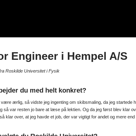
fspil
arriereprofil Ditte Gundermann
ideo:
or Engineer
i Hempel A/S
ra Roskilde Universitet i Fysik
bejder du med helt konkret?
 være ærlig, så vidste jeg ingenting om skibsmaling, da jeg startede
 så var resten jo bare at læse på lektien. Og da jeg først blev klar 
så klar over, at jeg havde et job, der var vigtigt for andet og mere end