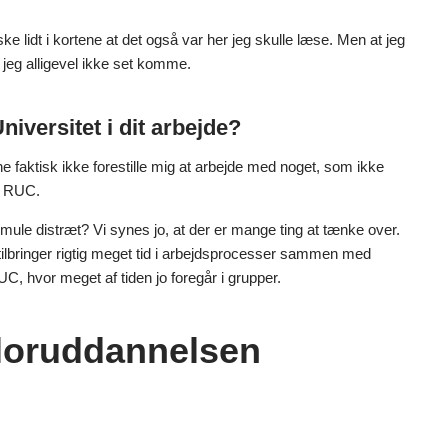
e lidt i kortene at det også var her jeg skulle læse. Men at jeg
jeg alligevel ikke set komme.
iversitet i dit arbejde?
nne faktisk ikke forestille mig at arbejde med noget, som ikke
ra RUC.
ule distræt? Vi synes jo, at der er mange ting at tænke over.
ge tilbringer rigtig meget tid i arbejdsprocesser sammen med
UC, hvor meget af tiden jo foregår i grupper.
loruddannelsen