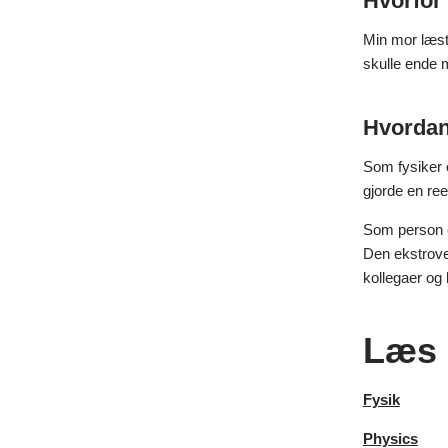
Hvorfor 
Min mor læste
skulle ende 
Hvordan 
Som fysiker e
gjorde en ree
Som person e
Den ekstrover
kollegaer og 
Læs 
Fysik
Physics