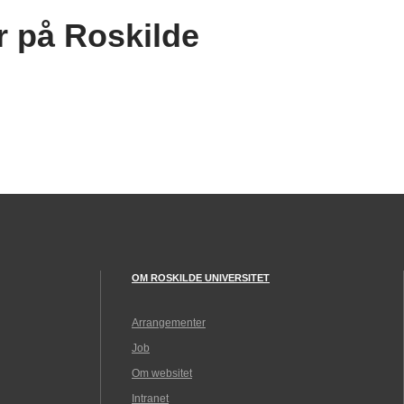
r på Roskilde
OM ROSKILDE UNIVERSITET
Arrangementer
Job
Om websitet
Intranet