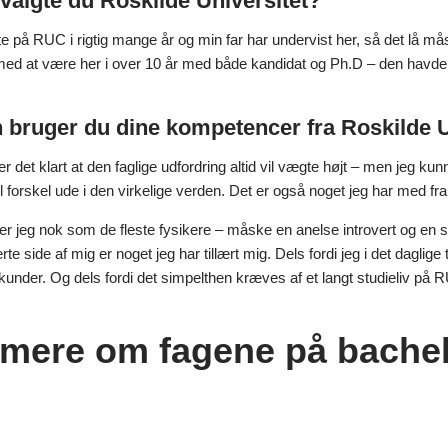
valgte du Roskilde Universitet?
 på RUC i rigtig mange år og min far har undervist her, så det lå måsk
med at være her i over 10 år med både kandidat og Ph.D – den havde 
bruger du dine kompetencer fra Roskilde Un
r det klart at den faglige udfordring altid vil vægte højt – men jeg ku
l forskel ude i den virkelige verden. Det er også noget jeg har med f
r jeg nok som de fleste fysikere – måske en anelse introvert og en sm
te side af mig er noget jeg har tillært mig. Dels fordi jeg i det dagli
kunder. Og dels fordi det simpelthen kræves af et langt studieliv på R
mere om fagene på bache