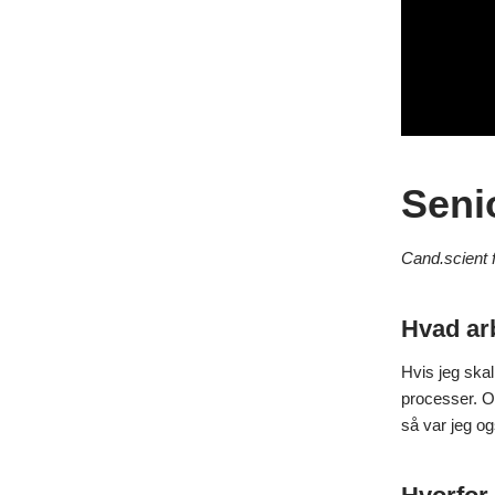
A
K
v
Seni
Cand.scient f
Hvad ar
Hvis jeg skal
processer. Og
så var jeg og