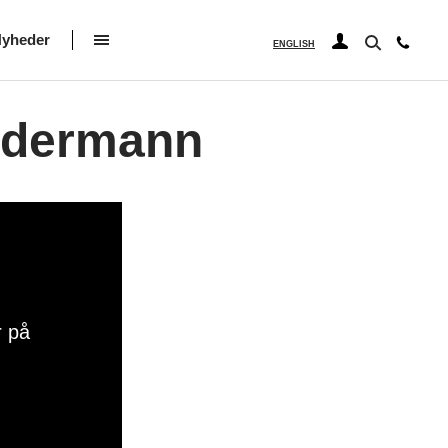
yheder
ENGLISH
undermann
r på