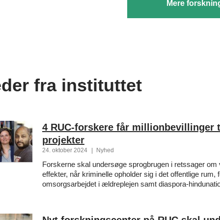
Mere forsknin
DAG
er fra instituttet
4 RUC-forskere får millionbevillinger t
projekter
24. oktober 2024
|
Nyhed
Forskerne skal undersøge sprogbrugen i retssager om v
effekter, når kriminelle opholder sig i det offentlige rum, 
omsorgsarbejdet i ældreplejen samt diaspora-hindunatio