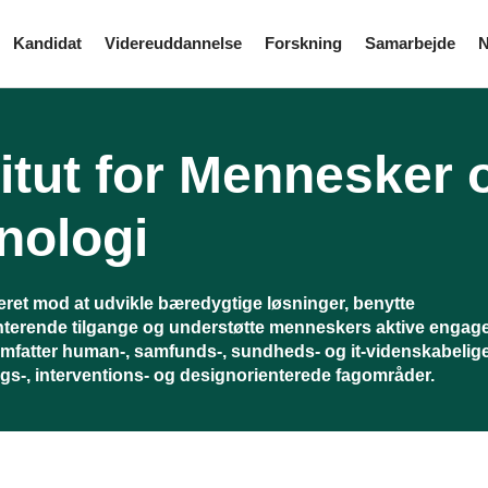
Kandidat
Videreuddannelse
Forskning
Samarbejde
N
titut for Mennesker 
nologi
teret mod at udvikle bæredygtige løsninger, benytte
terende tilgange og understøtte menneskers aktive engag
 omfatter human-, samfunds-, sundheds- og it-videnskabelig
gs-, interventions- og designorienterede fagområder.
dkrumme