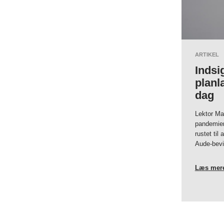
ARTIKEL
Indsi
planl
dag
Lektor Ma
pandemier
rustet ti
Aude-bevil
Læs mer