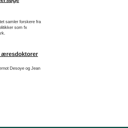
dersøge
tet samler forskere fra
litikker som fx
rk.
e æresdoktorer
Gernot Desoye og Jean