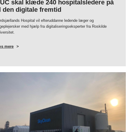
UC skal klæde 240 hospitalsledere på
il den digitale fremtid
rdsjællands Hospital vil efteruddanne ledende læger og
geplejersker med hjælp fra digitaliseringseksperter fra Roskilde
iversitet.
s mere
OM
RUC
SKAL
KLÆDE
240
HOSPITALSLEDERE
PÅ
TIL
DEN
DIGITALE
FREMTID