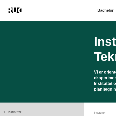
Bachelor
Gå
til
hovedindhold
Ins
Tek
Vi er orien
eksperimen
Instituttet
planlægnin
Institutter
Brø
Institutter