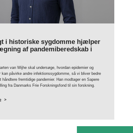
gt i historiske sygdomme hjælper
ægning af pandemiberedskab i
arten van Wijhe skal undersøge, hvordan epidemier og
 kan påvirke andre infektionssygdomme, så vi bliver bedre
l at håndtere fremtidige pandemier. Han modtager en Sapere
ling fra Danmarks Frie Forskningsfond til sin forskning.
e
OM
INDSIGT
I
HISTORISKE
SYGDOMME
HJÆLPER
PLANLÆGNING
AF
PANDEMIBEREDSKAB
I