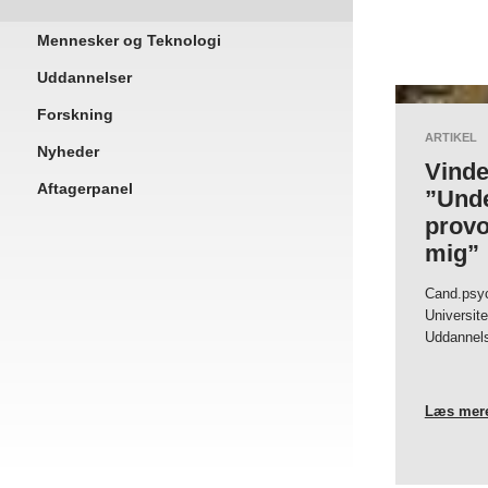
Mennesker og Teknologi
Uddannelser
man, 09/23/2024 
Forskning
ARTIKEL
Nyheder
Vinde
Aftagerpanel
”Unde
provo
mig”
Cand.psyc
Universite
Uddannels
Læs mer