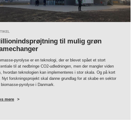
TIKEL
illionindsprøjtning til mulig grøn
amechanger
omasse-pyrolyse er en teknologi, der er blevet spået et stort
tentiale til at nedbringe CO2-udledningen, men der mangler viden
, hvordan teknologien kan implementeres i stor skala. Og på kort
d. Nyt forskningsprojekt skal danne grundlag for at skabe en sektor
r biomasse-pyrolyse i Danmark.
s mere
OM
MILLIONINDSPRØJTNING
TIL
MULIG
GRØN
GAMECHANGER