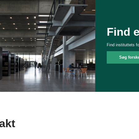
Find 
Find instituttets 
Søg forsk
akt