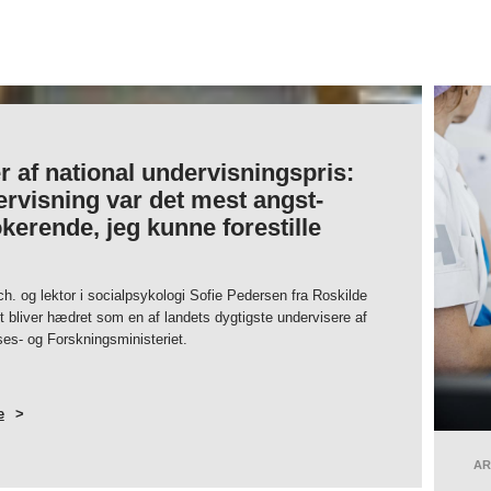
- 08:24
Camilla
r af national undervisningspris:
rvisning var det mest angst-
kerende, jeg kunne forestille
h. og lektor i socialpsykologi Sofie Pedersen fra Roskilde
t bliver hædret som en af landets dygtigste undervisere af
es- og Forskningsministeriet.
e
OM
VINDER
AF
NATIONAL
UNDERVISNINGSPRIS:
AR
”UNDERVISNING
VAR