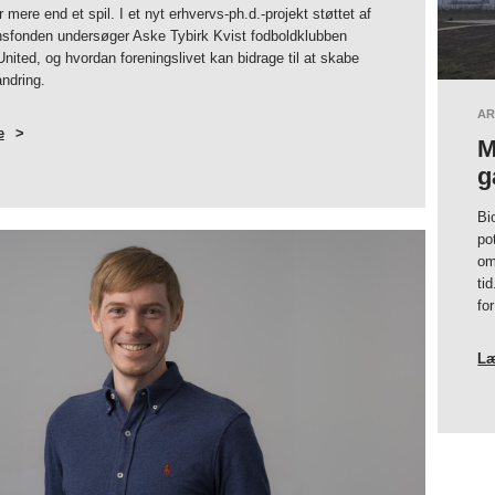
 mere end et spil. I et nyt erhvervs-ph.d.-projekt støttet af
nsfonden undersøger Aske Tybirk Kvist fodboldklubben
nited, og hvordan foreningslivet kan bidrage til at skabe
andring.
AR
e
OM
M
NY
FORSKNING:
g
SÅDAN
KAN
FODBOLD
SKABE
Bi
SOCIAL
FORANDRING
po
om
ti
fo
Læ