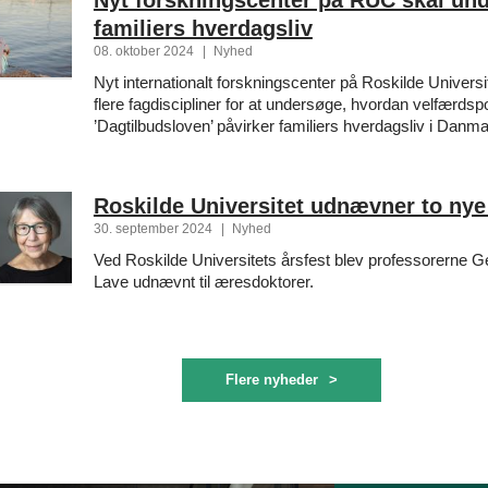
Nyt forskningscenter på RUC skal un
familiers hverdagsliv
08. oktober 2024
|
Nyhed
Nyt internationalt forskningscenter på Roskilde Universi
flere fagdiscipliner for at undersøge, hvordan velfærdspo
’Dagtilbudsloven’ påvirker familiers hverdagsliv i Danma
Roskilde Universitet udnævner to ny
30. september 2024
|
Nyhed
Ved Roskilde Universitets årsfest blev professorerne 
Lave udnævnt til æresdoktorer.
Flere nyheder