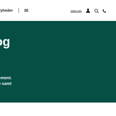
yheder
ENGLISH
og
ement.
e samt