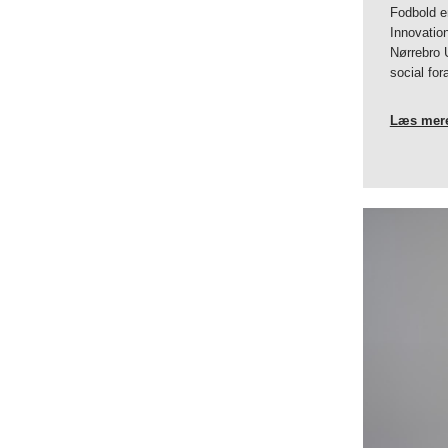
Fodbold er
Innovatio
Nørrebro U
social for
Læs mer