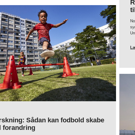
R
DET
MEST
t
ANGST-
PROVOKERENDE,
JEG
No
KUNNE
FORESTILLE
sy
MIG”
Un
Læ
rskning: Sådan kan fodbold skabe
l forandring