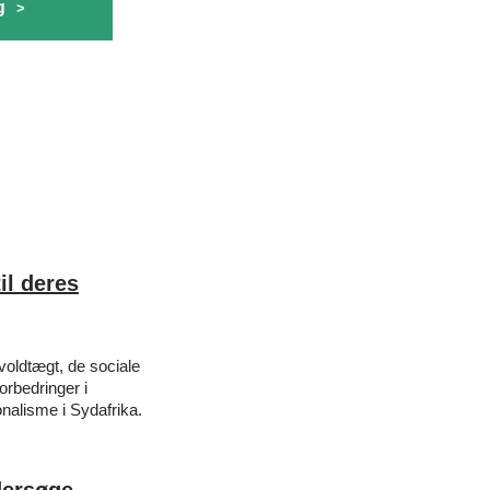
g
il deres
oldtægt, de sociale
forbedringer i
nalisme i Sydafrika.