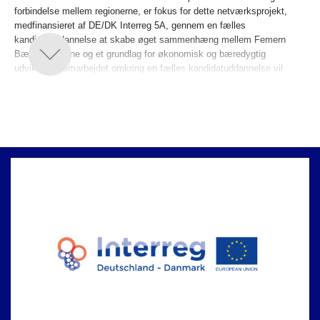
forbindelse mellem regionerne, er fokus for dette netværksprojekt,
medfinansieret af DE/DK Interreg 5A, gennem en fælles
kandidatuddannelse at skabe øget sammenhæng mellem Femern
Bælt-regionerne og et grundlag for økonomisk og bæredygtig
udvikling. Samarbejdet omkring en fælles kandidatuddannelse vil
styrke kandidaternes internationale arbejdsmarked og bringe udvikling
til regionerne. Projektet vil udvide uddannelsesmulighederne og skabe
kandidater med internationale kompetencer, der er i stand til at styrke
regionens udvikling, reducere barrierer ved gensidig anerkendelse af
opnåede eksamensresultater og øge international udveksling af
studerende.