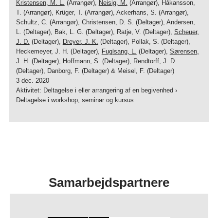
Kristensen, M. L.
(Arrangør),
Neisig, M.
(Arrangør), Håkansson,
T. (Arrangør), Krüger, T. (Arrangør), Ackerhans, S. (Arrangør),
Schultz, C. (Arrangør), Christensen, D. S. (Deltager), Andersen,
L. (Deltager), Bak, L. G. (Deltager), Ratje, V. (Deltager),
Scheuer,
J. D.
(Deltager),
Dreyer, J. K.
(Deltager), Pollak, S. (Deltager),
Heckemeyer, J. H. (Deltager),
Fuglsang, L.
(Deltager),
Sørensen,
J. H.
(Deltager), Hoffmann, S. (Deltager),
Rendtorff, J. D.
(Deltager), Danborg, F. (Deltager) & Meisel, F. (Deltager)
3 dec. 2020
Aktivitet
:
Deltagelse i eller arrangering af en begivenhed
›
Deltagelse i workshop, seminar og kursus
Samarbejdspartnere