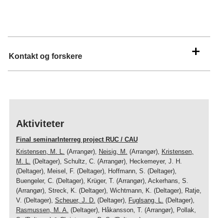
Kontakt og forskere
Aktiviteter
Final seminarInterreg project RUC / CAU
Kristensen, M. L.
(Arrangør),
Neisig, M.
(Arrangør),
Kristensen,
M. L.
(Deltager), Schultz, C. (Arrangør), Heckemeyer, J. H.
(Deltager), Meisel, F. (Deltager), Hoffmann, S. (Deltager),
Buengeler, C. (Deltager), Krüger, T. (Arrangør), Ackerhans, S.
(Arrangør), Streck, K. (Deltager), Wichtmann, K. (Deltager), Ratje,
V. (Deltager),
Scheuer, J. D.
(Deltager),
Fuglsang, L.
(Deltager),
Rasmussen, M. A.
(Deltager), Håkansson, T. (Arrangør), Pollak,