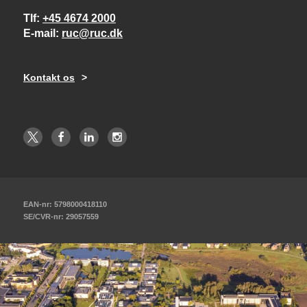
Tlf
+45 4674 2000
E-mail
ruc@ruc.dk
Kontakt os
EAN-nr: 5798000418110
SE/CVR-nr: 29057559