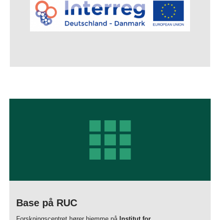
Base på RUC
Forskningscentret hører hjemme på
Institut for