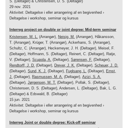
S. (Deltager) & Christensen, D. S. (Deltager)
29 nov. 2021
Aktivitet
:
Deltagelse i eller arrangering af en begivenhed
›
Deltagelse i workshop, seminar og kursus
Interreg project on double or joint degree: Mid-term seminar
Kristensen, M. L.
(Arrangør),
Neisig, M.
(Arrangør), Håkansson,
T. (Arrangør), Krüger, T. (Arrangør), Ackerhans, S. (Arrangør),
Schultz, C. (Arrangør), Heckemeyer, J. H. (Deltager), Meisel, F.
(Deltager), Hoffmann, S. (Deltager), Reinert, C. (Deltager), Ratje,
V. (Deltager),
Scupola, A.
(Deltager),
Sørensen, F.
(Deltager),
Rendtorff, J. D.
(Deltager),
Dreyer, J. K.
(Deltager),
Scheuer, J. D.
(Deltager),
Sund, K. J.
(Deltager),
Fuglsang, L.
(Deltager),
Ernst,
J.
(Deltager),
Rasmussen, M. A.
(Deltager),
Azizi, S. A.
(Deltager),
Jørgensen, M. T.
(Deltager), Pollak, S. (Deltager),
Christensen, D. S. (Deltager), Andersen, L. (Deltager), Bak, L. G.
(Deltager) & Edswald, B. (Deltager)
15 jun. 2021
Aktivitet
:
Deltagelse i eller arrangering af en begivenhed
›
Deltagelse i workshop, seminar og kursus
Interreg Joint or double degree: Kick-off seminar