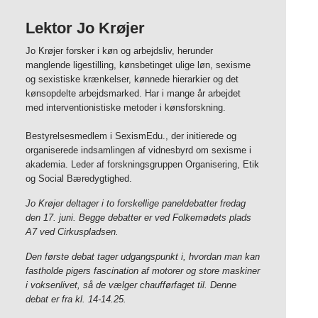
Lektor Jo Krøjer
Jo Krøjer forsker i køn og arbejdsliv, herunder
manglende ligestilling, kønsbetinget ulige løn, sexisme
og sexistiske krænkelser, kønnede hierarkier og det
kønsopdelte arbejdsmarked. Har i mange år arbejdet
med interventionistiske metoder i kønsforskning.
Bestyrelsesmedlem i SexismEdu., der initierede og
organiserede indsamlingen af vidnesbyrd om sexisme i
akademia. Leder af forskningsgruppen Organisering, Etik
og Social Bæredygtighed.
Jo Krøjer deltager i to forskellige paneldebatter fredag
den 17. juni. Begge debatter er ved Folkemødets plads
A7 ved Cirkuspladsen.
Den første debat tager udgangspunkt i, hvordan man kan
fastholde pigers fascination af motorer og store maskiner
i voksenlivet, så de vælger chaufførfaget til. Denne
debat er fra kl. 14-14.25.