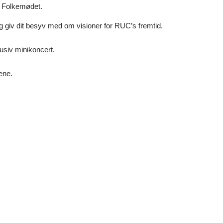
på Folkemødet.
giv dit besyv med om visioner for RUC’s fremtid.
usiv minikoncert.
ene.