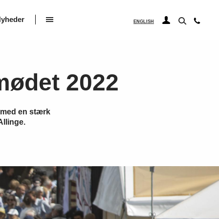
yheder
ENGLISH
emødet 2022
r med en stærk
Allinge.