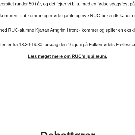
ersitet runder 50 i år, og det fejrer vi bl.a. med en fødselsdagsfest 
elkommen til at komme og møde gamle og nye RUC-bekendtskaber og 
ed RUC-alumne Kjartan Arngrim i front - kommer og spiller en ekskl
ten er fra 18.30-19.30 torsdag den 16. juni på Folkemødets Fællessc
Læs meget mere om RUC's jubilæum.