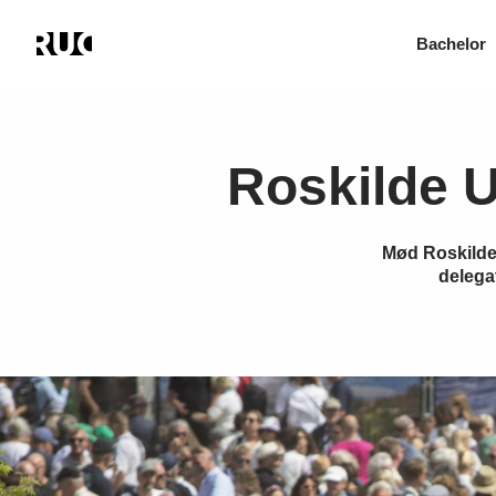
Bachelor
Gå
til
hovedindhold
Roskilde U
Mød Roskilde 
delegat