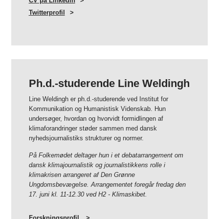
CV på Linkedin
Twitterprofil
Ph.d.-studerende Line Weldingh
Line Weldingh er ph.d.-studerende ved Institut for
Kommunikation og Humanistisk Videnskab. Hun
undersøger, hvordan og hvorvidt formidlingen af
klimaforandringer støder sammen med dansk
nyhedsjournalistiks strukturer og normer.
På Folkemødet deltager hun i et debatarrangement om
dansk klimajournalistik og journalistikkens rolle i
klimakrisen arrangeret af Den Grønne
Ungdomsbevægelse. Arrangementet foregår fredag den
17. juni kl. 11-12.30 ved H2 - Klimaskibet.
Forskningsprofil