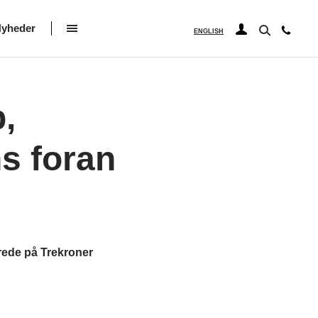
yheder
ENGLISH
,
s foran
rede på Trekroner