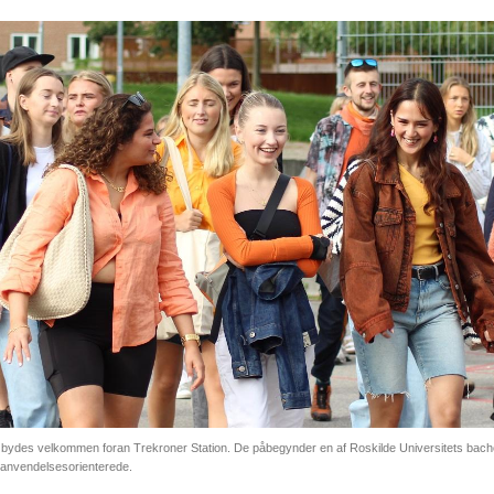
ydes velkommen foran Trekroner Station. De påbegynder en af Roskilde Universitets bache
 anvendelsesorienterede.