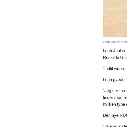
Leah Juul ser fre
Leah Juul er
Roskilde Univ
”Indtil vider
Leah glæder s
”Jeg ser frem
finder man r
hvilken type 
Den nye RUC’
”Et eller an