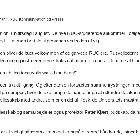
rmann, RUC Kommunikation og Presse
ation. En tirsdag i august. De nye RUC-studerende ankommer i bølge
nyt til, at man tør tale til personen ved siden af sig.
nen bliver de budt velkommen af de garvede RUC’ere. Rusvejlederne s
erende og instruerer dem straks i at udføre en dans til tonerne af Ca
h ah ting tang walla walla bing bang!”
tiden skudt i gang. Og efter dansen fortsætter sammenrystningen me
d på campus, hvor de skal bruge de næste år på at udfordre de akadem
fællesskab med andre, som er en del af Roskilde Universitets mantra.
lesskab og samarbejde er også prorektor Peter Kjærs budskab, da han
er et vigtigt håndværk, men det er også et
svært
håndværk,” siger ha