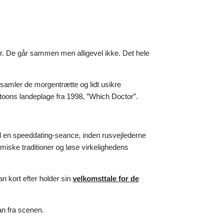
r. De går sammen men alligevel ikke. Det hele
amler de morgentrætte og lidt usikre
rtoons landeplage fra 1998, ”Which Doctor”.
d en speeddating-seance, inden rusvejlederne
iske traditioner og løse virkelighedens
 kort efter holder sin
velkomsttale for de
n fra scenen.