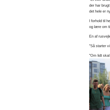
der har brugt
det hele er n
I forhold ti
og lære om ti
En af rusvej
”Så starter v
”Om lidt skal