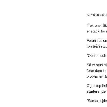
Af:
Martin Elle
Trekroner St
er stadig for 
Foran statio
førsteårsstud
“Ooh ee ooh a
Så er studie
fører dem in
problemer i 
Og netop fæl
studerende
.
”Samarbejde 