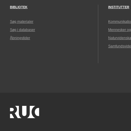
BIBLIOTEK
INSTITUTTER
Søg materialer
Kommunikatio
Søg i databaser
Mennesker og
Åbningstider
Naturvidenska
Samfundsvide