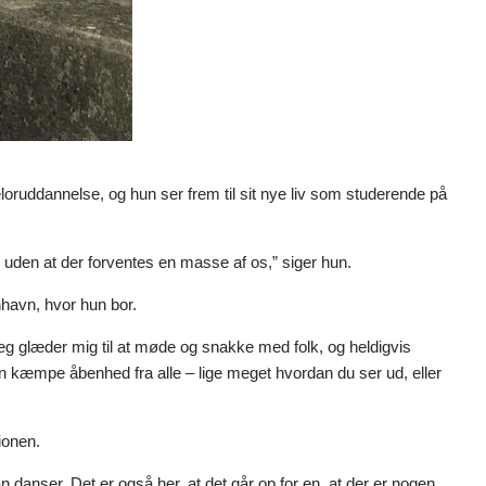
ruddannelse, og hun ser frem til sit nye liv som studerende på
n uden at der forventes en masse af os,” siger hun.
nhavn, hvor hun bor.
r. Jeg glæder mig til at møde og snakke med folk, og heldigvis
n kæmpe åbenhed fra alle – lige meget hvordan du ser ud, eller
ionen.
anser. Det er også her, at det går op for en, at der er nogen,