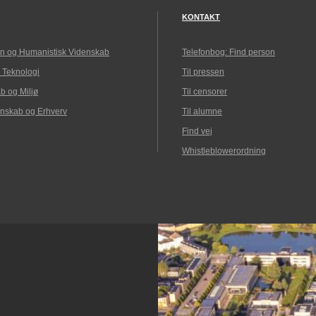
KONTAKT
n og Humanistisk Videnskab
Telefonbog: Find person
 Teknologi
Til pressen
b og Miljø
Til censorer
nskab og Erhverv
Til alumne
Find vej
Whistleblowerordning