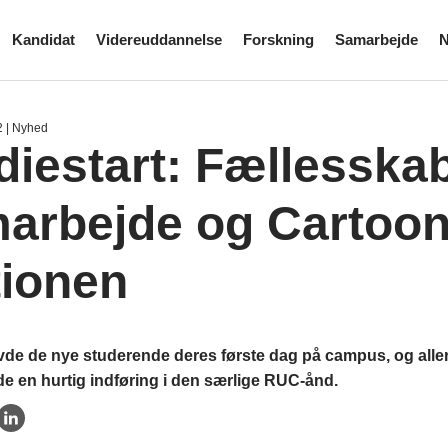
Kandidat
Videreuddannelse
Forskning
Samarbejde
N
2
| Nyhed
diestart: Fællesskab
arbejde og Cartoon
tionen
vde de nye studerende deres første dag på campus, og alle
 de en hurtig indføring i den særlige RUC-ånd.