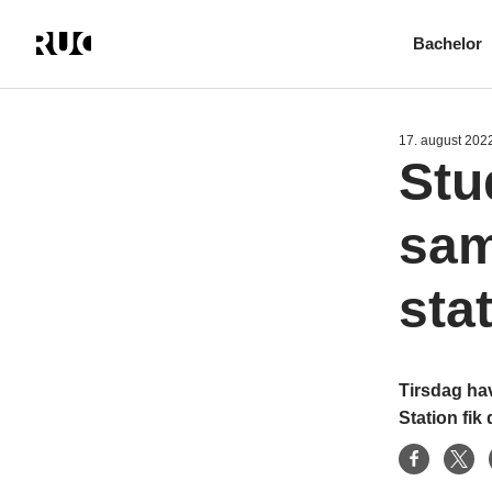
Bachelor
Gå
til
hovedindhold
17. august 202
Stu
sam
sta
Tirsdag ha
Station fik