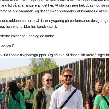
 lang tid på at arrangere alt det her. At stå og være helt dvask og se 
yt for os alle sammen, og det er en fin icebreaker at komme ud af sin
l hendes uddannelse er Leah især nysgerrig på performance design og 
ng, hun endnu ikke har kendskab til.
lederne kalder på Leah og de andre.
i op igen!”
 vi ud i nogle tryghedsgrupper. Og så skal vi danse lidt mere,” siger hu