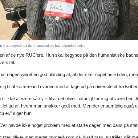
m til at begynde på den humanistiske bacheloruddannelse.
 en af de nye RUC’ere. Hun skal begynde på den humanistiske bachelo
ersitet.
e har dagen været en god blanding af, at der sker noget hele tiden, me
ig til at komme ind i vanen med at tage ud på universitetet fra Købe
 til ikke at være så ny – til at det bliver naturligt for mig at være he
et let ud af, hvem man snakker godt med. Men der er samtidig også e
du er,” siger hun.
er havde ikke noget problem med at starte dagen med dans på stat
det sted bliver man meget opmærksom på, hvad man udstråler, når man d