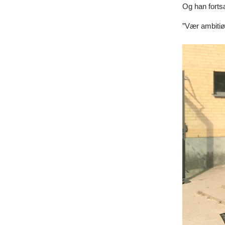
Og han forts
”Vær ambitiøs