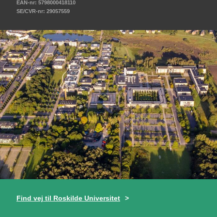
EAN-nr: 5798000418110
SE/CVR-nr: 29057559
Find vej til Roskilde Universitet