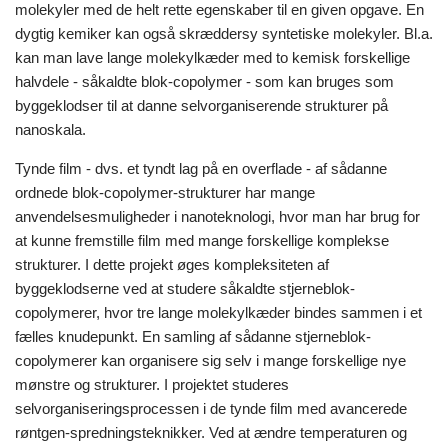
molekyler med de helt rette egenskaber til en given opgave. En
dygtig kemiker kan også skræddersy syntetiske molekyler. Bl.a.
kan man lave lange molekylkæder med to kemisk forskellige
halvdele - såkaldte blok-copolymer - som kan bruges som
byggeklodser til at danne selvorganiserende strukturer på
nanoskala.
Tynde film - dvs. et tyndt lag på en overflade - af sådanne
ordnede blok-copolymer-strukturer har mange
anvendelsesmuligheder i nanoteknologi, hvor man har brug for
at kunne fremstille film med mange forskellige komplekse
strukturer. I dette projekt øges kompleksiteten af
byggeklodserne ved at studere såkaldte stjerneblok-
copolymerer, hvor tre lange molekylkæder bindes sammen i et
fælles knudepunkt. En samling af sådanne stjerneblok-
copolymerer kan organisere sig selv i mange forskellige nye
mønstre og strukturer. I projektet studeres
selvorganiseringsprocessen i de tynde film med avancerede
røntgen-spredningsteknikker. Ved at ændre temperaturen og