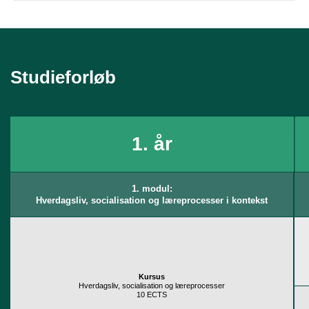
Undervisningen foregår på dansk og veksler mellem seminarer og
hjemmearbejde med oplæg og øvelser samt projekter. Uddannelsen er
erfaringsbaseret og projektorganiseret, og den er tilrettelagt, så du kan
passe studierne ved siden af dit arbejds- og familieliv.
Studieforløb
Uddannelsen svarer til 60 ECTS-point, og du skal regne med at bruge
gennemsnitligt 15 timer om ugen på uddannelsen – tilpasset
ambitioner, erfaringer og studievilkår. Nogle uger vil det være mindre,
andre vil det være mere. Erfaringen siger, at tidsforbruget i forbindelse
med færdiggørelse af projekter og opgaver er forholdsmæssigt stort.
1. år
1. modul:
Hverdagsliv, socialisation og læreprocesser i kontekst
Kursus
Hverdagsliv, socialisation og læreprocesser
10 ECTS