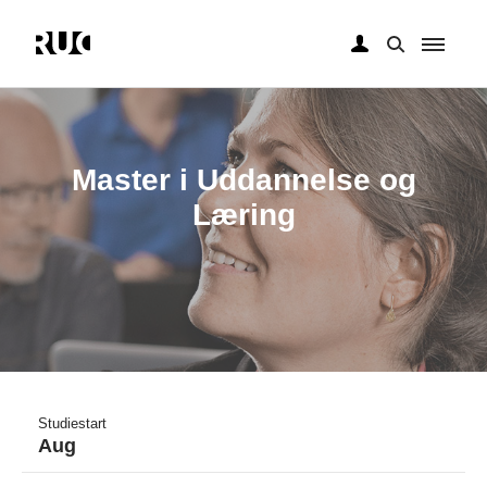
Gå
til
hovedindhold
Master i Uddannelse og
Læring
Studiestart
Aug