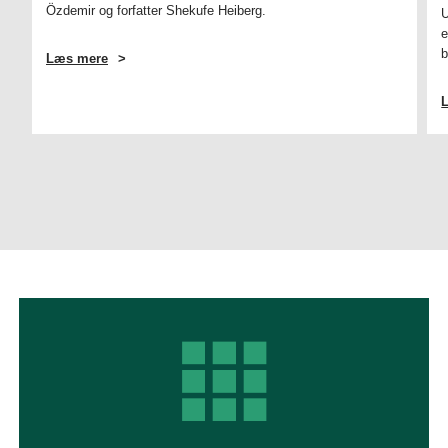
Özdemir og forfatter Shekufe Heiberg.
U
e
b
Læs mere
OM
KAMINPASSIAR
OM
SOCIALT
RETFÆRDIGE
BÆREDYGTIGHEDSOMSTILLINGER