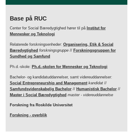
Base på RUC
Center for Social Bæredygtighed hører til på
Institut for
Mennesker og Teknologi
Relaterede forskningsenheder:
Organisering, Etik & Social
Bæredygtighed
forskningsgruppe
//
Forskningsgruppen for
Sundhed og Samfund
Ph.d.-skole:
Ph.d.-skolen for Mennesker og Teknologi
Bachelor- og kandidatuddannelser, samt videreuddannelser:
Social Entrepreneurship and Management
kandidat
//
Samfundsvidenskabelig Bachelor
//
Humanistisk Bachelor
//
Master i Social Bæredygtighed
master - videreuddannelse
Forskning fra Roskilde Universitet
Forskning - overblik