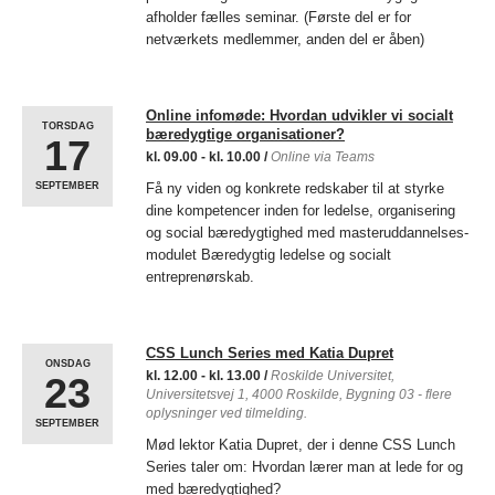
afholder fælles seminar. (Første del er for
innovation i centrets regi er dog ikke kun et spørgsmål om at forske i,
netværkets medlemmer, anden del er åben)
hvordan man kan løse væsentlige samfundsproblemstillinger gennem
at skabe for eksempel flere arbejdspladser på nye måder til unge på
kanten, eller at få beboerne i boligforeninger til at reducere deres
vandforbrug. Den sociale innovation handler også om det alment
Online infomøde: Hvordan udvikler vi socialt
TORSDAG
myndiggørende. Det handler om at vejen til at løse samfundets
bæredygtige organisationer?
17
problemstillinger skabes gennem, at mange flere deltager i
kl. 09.00
-
kl. 10.00
/
Online via Teams
beslutninger, der vedrører deres egne liv, og som får mulighed for at få
SEPTEMBER
Få ny viden og konkrete redskaber til at styrke
indflydelse på udviklingen af metoder og forandringsprocesser, der har
dine kompetencer inden for ledelse, organisering
til ærinde at løse problemstillinger, der vedrører dem. Her er der
og social bæredygtighed med masteruddannelses-
beslægtede begreber som transformativ social innovation, systemisk
modulet Bæredygtig ledelse og socialt
social innovation, der gør sig gældende.
entreprenørskab.
Ovenstående er blot en lille håndfuld af centrale tematikker som
centret beskæftiger sig med. Herudover kan vi nævne en række
beslægtede emner:
CSS Lunch Series med Katia Dupret
ONSDAG
kl. 12.00
-
kl. 13.00
/
Roskilde Universitet,
23
Universitetsvej 1, 4000 Roskilde, Bygning 03 - flere
Social forandring - herunder Kunst, æstetik, kreativitet som
oplysninger ved tilmelding.
SEPTEMBER
metoder og ontologier/værensformer til/i social forandring.
Mød lektor Katia Dupret, der i denne CSS Lunch
Utopi – Knyttter sig til håb - rettethed mod en bedre fremtid.
Series taler om: Hvordan lærer man at lede for og
Utopi’s rolle for udviklingen af tanker om radikal (social)
med bæredygtighed?