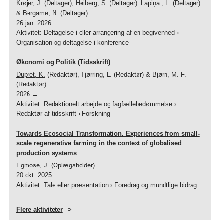
Krøjer, J.
(Deltager), Heiberg, S. (Deltager),
Lapiņa , L.
(Deltager)
& Bergame, N. (Deltager)
26 jan. 2026
Aktivitet
:
Deltagelse i eller arrangering af en begivenhed
›
Organisation og deltagelse i konference
Økonomi og Politik (Tidsskrift)
Dupret, K.
(Redaktør), Tjørring, L. (Redaktør) & Bjørn, M. F.
(Redaktør)
2026
→ …
Aktivitet
:
Redaktionelt arbejde og fagfællebedømmelse
›
Redaktør af tidsskrift
›
Forskning
Towards Ecosocial Transformation. Experiences from small-
scale regenerative farming in the context of globalised
production systems
Egmose, J.
(Oplægsholder)
20 okt. 2025
Aktivitet
:
Tale eller præsentation
›
Foredrag og mundtlige bidrag
Flere aktiviteter