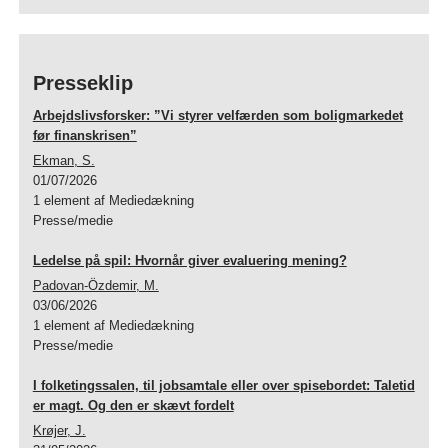
Presseklip
Arbejdslivsforsker: ”Vi styrer velfærden som boligmarkedet
før finanskrisen”
Ekman, S.
01/07/2026
1 element af Mediedækning
Presse/medie
Ledelse på spil: Hvornår giver evaluering mening?
Padovan-Özdemir, M.
03/06/2026
1 element af Mediedækning
Presse/medie
I folketingssalen, til jobsamtale eller over spisebordet: Taletid
er magt. Og den er skævt fordelt
Krøjer, J.