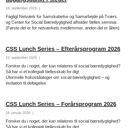
entreprenørskab, social innovation og social bæredygtighed med en
16. september 2026
|
etisk opmærksomhed og med ønske om at skabe bæredygtige
forandringer.
Fagligt Netværk for Samskabelse og Samarbejde på Tværs
og Center for Social Bæredygtighed afholder fælles seminar.
Vi beskæftiger os med udviklingen af nye forståelser af social og
(Første del er for netværkets medlemmer, anden del er åben)
økonomisk værdi. Beslægtet med udforskningen af værdibegrebet
arbejder vi med social- og solidaritetsøkonomi, hvor gensidighed
(reciprocitet, bytteøkonomi, gaveøkonomi mv.) er centrale begreber.
CSS Lunch Series – Efterårsprogram 2026
Arbejdet med dette tema får betydning for, hvordan man kan tænke
sociale investeringer og gentænke CSR, og ikke mindst hvordan man
23. september 2026
|
skal måle effekten af sociale- og bæredygtighedsindsatser.
Forsker du i noget, der kan relateres til social bæredygtighed?
Så har vi et kollegialt fællesskab for dig!
Et andet eksempel på et forskningstema, der beskæftiger centrets
Uformelle frokostdialoger om social bæredygtighed – og
forskere, er social bæredygtighed. I centrets arbejde kan dette forstås
invitation til deltagelse
som lige fordeling af ressourcer, som en sanselighed mellem
mennesker, en etik som handler om anerkendelse af den anden som
værdig, og som et fænomen, der er tæt knyttet til konkrete
levesteder, fællesskaber og solidaritetsøkonomi. Når der er fravær af
CSS Lunch Series – Forårsprogram 2026
social bæredygtighed, taler vi om det som menneskelig
’gældssættelse’ og omsorgssvigt. Vi arbejder med social
26. januar 2026
|
bæredygtighed i dets egen ret, men tæt koblet med økonomisk og
Forsker du i noget, der kan relateres til social bæredygtighed?
økologisk/miljømæssig bæredygtighed.
Så har vi et kollegialt fællesskab for dig!