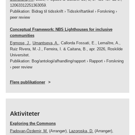
12063312251363059.
Publikation
:
Bidrag til tidsskrift
›
Tidsskriftartikel
›
Forskning
›
peer review
Conceptual Framework: NBS Lighthouses for inclusive
communities
Egmose, J.
,
Umantseva, A.
, Callorda Fossati, E., Lemaître, A.,
Ruiz Rivera, M.-J., Ferreira, I. & Caitana, B.,
apr. 2026
,
Roskilde
Universitet
.
Publikation
:
Bog/antologi/afhandling/rapport
›
Rapport
›
Forskning
›
peer review
Flere publikationer
Aktiviteter
Exploring the Commons
Padovan-Özdemir, M.
(Arrangør),
Lazoroska, D.
(Arrangør),