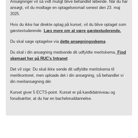
Ansøgninger vil så vidt muligt blive behandlet løbende. Når du har
ansøgt, vil du modtage en optagelsesmail senest den 23. maj
2025.
Hvis du ikke har direkte optag på kurset, vil du blive optaget som
gæstestuderende.
Læs mere om at være gæstestuderende.
Du skal søge optagelse via
dette ansøgningsskema
.
Du skal i din ansøgning medsende dit udfyldte meritskema.
Find
skemaet her på RUC's Intranet
Det vil sige: Du skal ikke sende dit udfyldte meritskema til
meritkontoret, men uploade det i din ansøgning, så behandler vi
din meritansøgning dér.
Kurset giver 5 ECTS-point. Kurset er på kandidatniveau og
forudsætter, at du har en bacheloruddannelse.