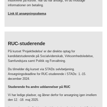
indskrevet på kurset. Når du har ansøgt, vil du modtage
informationer om betaling.
Link til ansøgningsskema
RUC-studerende
På kurset 'Projektledelse' er der direkte optag for
kandidatstuderende på Socialvidenskab, Virksomhedsledelse,
Samfundsjura samt Politik og Forvaltning.
Du tilmelder dig kurset via STADs selvbetjening.
Ansøgningsdeadline for RUC-studerende i STADs: 1.-15.
december 2024.
Studerende fra andre uddannelser på RUC
Vi har ledige pladser, og åbner derfor for ansøgning igen imellem
den 12. -18. maj 2025.