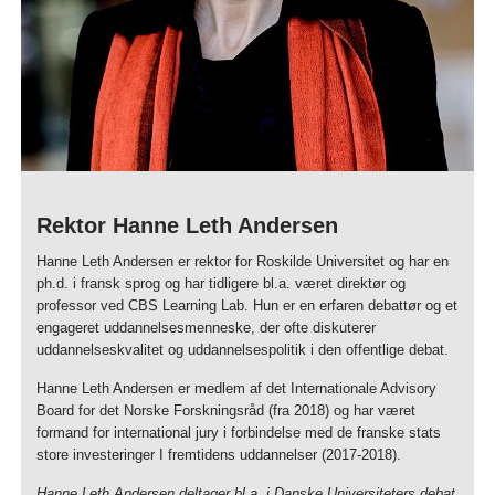
Rektor Hanne Leth Andersen
Hanne Leth Andersen er rektor for Roskilde Universitet og har en
ph.d. i fransk sprog og har tidligere bl.a. været direktør og
professor ved CBS Learning Lab. Hun er en erfaren debattør og et
engageret uddannelsesmenneske, der ofte diskuterer
uddannelseskvalitet og uddannelsespolitik i den offentlige debat.
Hanne Leth Andersen er medlem af det Internationale Advisory
Board for det Norske Forskningsråd (fra 2018) og har været
formand for international jury i forbindelse med de franske stats
store investeringer I fremtidens uddannelser (2017-2018).
Hanne Leth Andersen deltager bl.a. i Danske Universiteters debat