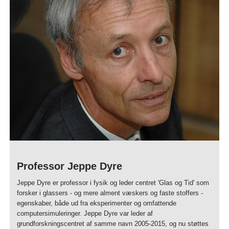
Professor Jeppe Dyre
Jeppe Dyre er professor i fysik og leder centret 'Glas og Tid' som
forsker i glassers - og mere alment væskers og faste stoffers -
egenskaber, både ud fra eksperimenter og omfattende
computersimuleringer. Jeppe Dyre var leder af
grundforskningscentret af samme navn 2005-2015, og nu støttes