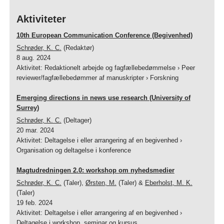
Aktiviteter
10th European Communication Conference (Begivenhed)
Schrøder, K. C.
(Redaktør)
8 aug. 2024
Aktivitet
:
Redaktionelt arbejde og fagfællebedømmelse
›
Peer
reviewer/fagfællebedømmer af manuskripter
›
Forskning
Emerging directions in news use research (University of
Surrey)
Schrøder, K. C.
(Deltager)
20 mar. 2024
Aktivitet
:
Deltagelse i eller arrangering af en begivenhed
›
Organisation og deltagelse i konference
Magtudredningen 2.0: workshop om nyhedsmedier
Schrøder, K. C.
(Taler),
Ørsten, M.
(Taler) &
Eberholst, M. K.
(Taler)
19 feb. 2024
Aktivitet
:
Deltagelse i eller arrangering af en begivenhed
›
Deltagelse i workshop, seminar og kursus