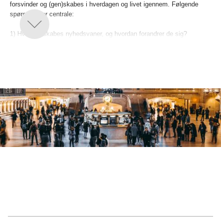
forsvinder og (gen)skabes i hverdagen og livet igennem. Følgende
spørgsmål er centrale:
1) Hvordan skabes nyhedsvaner, og hvordan forandrer de sig?
2) Hvordan har nyhedsvaner indflydelse på folks opmærksomhed på
samfundet omkring dem?
3) Hvordan kan nyhedsorganisationer fremmeborgernes engagement i
samfundet?
For at journalistikken effektivt kan udnytte de digitale mediers
potentiale og også i fremtiden fungere som en robust og værdsat
samfundsinstitution, er det afgørende at have detaljeret viden om,
hvordan nyhedsvaner skabes og forandrer sig. Ved at bevæge sig ud
over nyhedernes ’her og nu’ giver dette projekt et grundlæggende
indblik i baggrunden for, at folk ændrer nyhedsvaner, deres
forventninger til journalistikken, og de faktorer som skaber disse
ændringer.
Projektets resultater vil udbygge den eksisterende viden om, hvordan
folk forstår den digitale journalistiks potentialer for at skabe
demokratisk engagement, og bidrage til nyhedsindustriens
bestræbelser på at nyfortolke journalistikkens demokratiske rolle og