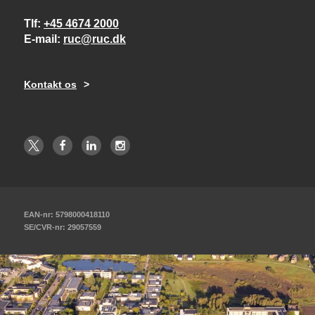
Tlf
+45 4674 2000
E-mail
ruc@ruc.dk
Kontakt os
EAN-nr: 5798000418110
SE/CVR-nr: 29057559