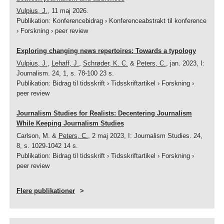
Vulpius, J.
,
11 maj 2026
.
Publikation
:
Konferencebidrag
›
Konferenceabstrakt til konference
›
Forskning
›
peer review
Exploring changing news repertoires: Towards a typology
Vulpius, J.
,
Lehaff, J.
,
Schrøder, K. C.
&
Peters, C.
,
jan. 2023
,
I:
Journalism.
24
,
1
,
s. 78-100
23 s.
Publikation
:
Bidrag til tidsskrift
›
Tidsskriftartikel
›
Forskning
›
peer review
Journalism Studies for Realists: Decentering Journalism
While Keeping Journalism Studies
Carlson, M. &
Peters, C.
,
2 maj 2023
,
I:
Journalism Studies.
24
,
8
,
s. 1029-1042
14 s.
Publikation
:
Bidrag til tidsskrift
›
Tidsskriftartikel
›
Forskning
›
peer review
Flere publikationer