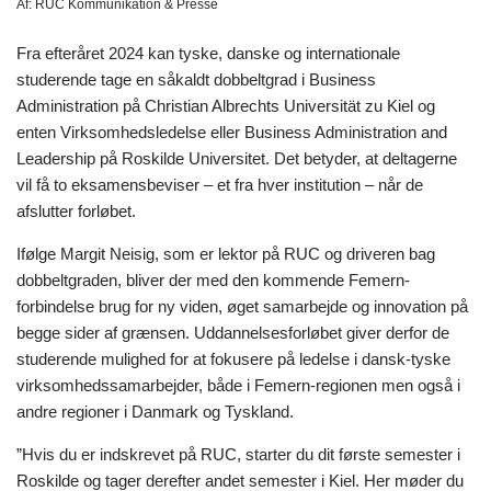
Af:
RUC Kommunikation & Presse
Fra efteråret 2024 kan tyske, danske og internationale
studerende tage en såkaldt dobbeltgrad i Business
Administration på Christian Albrechts Universität zu Kiel og
enten Virksomhedsledelse eller Business Administration and
Leadership på Roskilde Universitet. Det betyder, at deltagerne
vil få to eksamensbeviser – et fra hver institution – når de
afslutter forløbet.
Ifølge Margit Neisig, som er lektor på RUC og driveren bag
dobbeltgraden, bliver der med den kommende Femern-
forbindelse brug for ny viden, øget samarbejde og innovation på
begge sider af grænsen. Uddannelsesforløbet giver derfor de
studerende mulighed for at fokusere på ledelse i dansk-tyske
virksomhedssamarbejder, både i Femern-regionen men også i
andre regioner i Danmark og Tyskland.
”Hvis du er indskrevet på RUC, starter du dit første semester i
Roskilde og tager derefter andet semester i Kiel. Her møder du