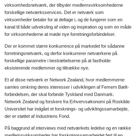
virksomhedsnetværk, der tilbyder medlemsvirksomhederne
forskellige netværksservices. Det er netværk som
virksomheder betaler for at deltage i, og de fungerer som en
kanal til både udveksling af viden og inspiration og som en måde
for virksomhederne at møde nye forretningsforbindelser.
Der er kommet større konkurrence på markedet for sådanne
forretningsnetværk, og derfor konkurrerer netværkene på
forskellige parametre i bestræbelserne på at fastholde
eksisterende medlemmer og tiltrække nye.
Et af disse netværk er Network Zealand, hvor medlemmerne
samles omkring deres interesser i udviklingen af Femern Bælt-
forbindelsen, der skal forbinde Tyskland med Danmark.
Network Zealand og forskere fra Erhvervsøkonomi på Roskilde
Universitet har indgået et forsknings- og udviklingssamarbejde,
der er støttet af Industriens Fond.
På baggrund af interviews med netværkets ledelse og en række
medlemsvirksomheder har forskningssamarbejdet ført til en