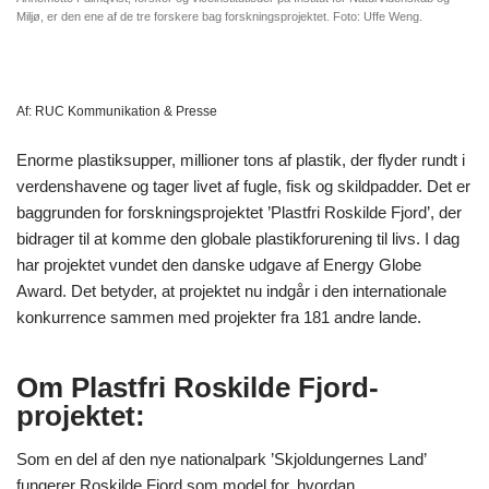
Miljø, er den ene af de tre forskere bag forskningsprojektet. Foto: Uffe Weng.
Af:
RUC Kommunikation & Presse
Enorme plastiksupper, millioner tons af plastik, der flyder rundt i
verdenshavene og tager livet af fugle, fisk og skildpadder. Det er
baggrunden for forskningsprojektet ’Plastfri Roskilde Fjord’, der
bidrager til at komme den globale plastikforurening til livs. I dag
har projektet vundet den danske udgave af Energy Globe
Award. Det betyder, at projektet nu indgår i den internationale
konkurrence sammen med projekter fra 181 andre lande.
Om Plastfri Roskilde Fjord-
projektet:
Som en del af den nye nationalpark ’Skjoldungernes Land’
fungerer Roskilde Fjord som model for, hvordan