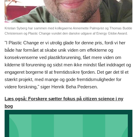
Kristian Syberg har sammen med kollegaerne Annemette Palmqvist og Thomas Budde
Christensen og Plastic Change vundet den danske udgave af Energy Globe Award.
"I Plastic Change er vi utrolig glade for denne pris, fordi vi her
både har formået at skabe unik viden om effekterne og
konsekvenserne ved plastikforurening, fået mere viden om
kilderne til forurening og sidst men ikke mindst fået inddraget og
engageret borgerne til at fremtidssikre fjorden. Det gør det til et
stærkt projekt, med mange og gode fremtidsmuligheder for
videre forskning," siger Henrik Beha Pedersen.
Læs også: Forskere sætter fokus på citizen science i ny
bog