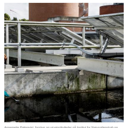
Annemette Palmqvist, forsker og viceinstitutleder på Institut for Naturvidenskab og