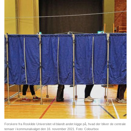
Forskere fra Roskilde Universitet vil blandt andet kigge på, hvad der bliver de centrale
temaer i kommunalvalget den 16. november 2021. Foto: Colourbox