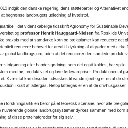
19 indgik den danske regering, dens støttepartier og Alternativet end
r at begrænse landbrugets udledning af kvælstof.
gsartikel i det videnskabelige tidsskrift Agronomy for Sustainable D
versitet og
professor Henrik Hauggaard-Nielsen
fra Roskilde Univer
ke praksis med at samdyrke korn og bælgplanter kan reducere det glo
tentielt reducere behovet for areal til dyrkning af afgrøder med cirka 11
tar global landbrugsjord, uden at det reducerer den samlede produktivi
lstofgødning eller handelsgødning, som det også kaldes, har spillet e
tem med høj produktivitet og lave fødevarepriser. Produktionen af 
ret. Kvælstof kan desuden udvaskes til vandmiljøet og er en af de store
uktion i kraft af lattergas. Netop lattergas er en af de drivhusgasse
 i forskningsartiklen beror på et teoretisk scenarie, hvor alle bælgpl
de nuværende globale landbrugssystemer dyrkes sammen med korn so
ing af disse proteinafgrøder for sig selv.