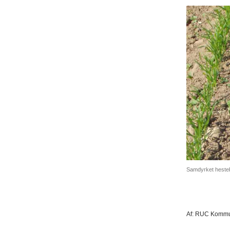
Samdyrket hesteb
Af:
RUC Kommun