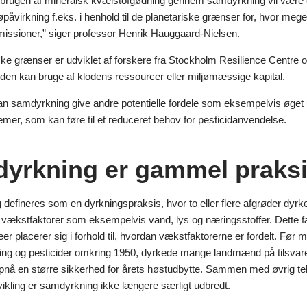
 brugen af mineralsk kvælstofgødning gennem samdyrkning vil være et v
øpåvirkning f.eks. i henhold til de planetariske grænser for, hvor mege
issioner,” siger professor Henrik Hauggaard-Nielsen.
ske grænser er udviklet af forskere fra Stockholm Resilience Centre 
n kan bruge af klodens ressourcer eller miljømæssige kapital.
n samdyrkning give andre potentielle fordele som eksempelvis øget u
mer, som kan føre til et reduceret behov for pesticidanvendelse.
yrkning er gammel praks
efineres som en dyrkningspraksis, hvor to eller flere afgrøder dyrkes 
f vækstfaktorer som eksempelvis vand, lys og næringsstoffer. Dette f
æer placerer sig i forhold til, hvordan vækstfaktorerne er fordelt. Før
ng og pesticider omkring 1950, dyrkede mange landmænd på tilsvaren
opnå en større sikkerhed for årets høstudbytte. Sammen med øvrig tek
kling er samdyrkning ikke længere særligt udbredt.