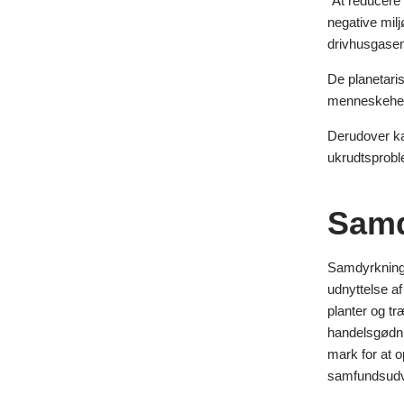
”At reducere
negative milj
drivhusgasem
De planetari
menneskehede
Derudover ka
ukrudtsproble
Samd
Samdyrkning d
udnyttelse a
planter og tr
handelsgødni
mark for at 
samfundsudvi