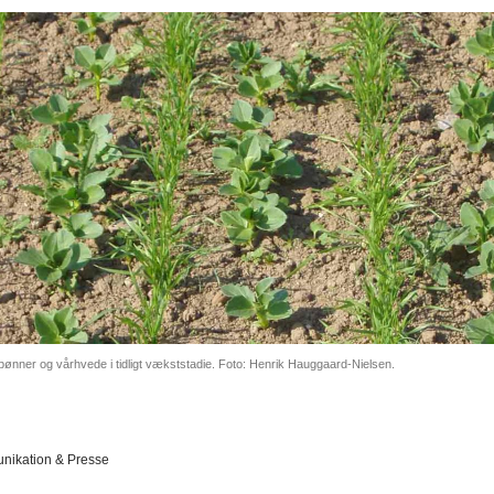
ønner og vårhvede i tidligt vækststadie. Foto: Henrik Hauggaard-Nielsen.
ikation & Presse