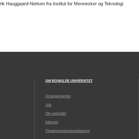
rik Hauggaard-Nielsen fra Institut for Mennesker og Teknologi
OM ROSKILDE UNIVERSITET
Arrangementer
Job
Om websitet
Intranet
Tilgængelighedserklæring