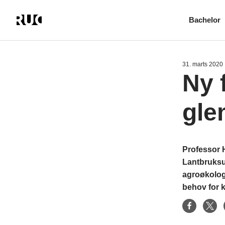
Bachelor
Gå
til
hovedindhold
31. marts 2020
Ny 
gle
Professor H
Lantbruksun
agroøkolog
behov for 