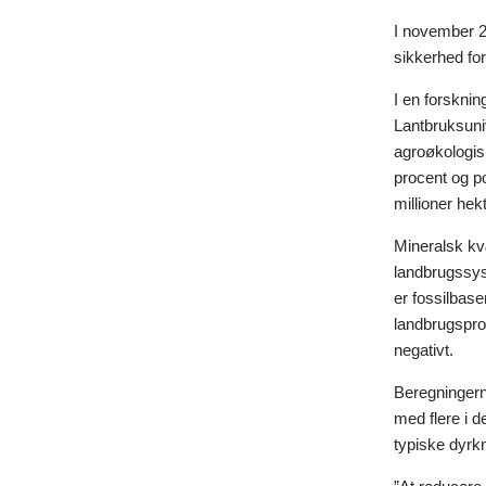
I november 20
sikkerhed fo
I en forsknin
Lantbruksuni
agroøkologis
procent og po
millioner hek
Mineralsk kvæ
landbrugssys
er fossilbase
landbrugsprod
negativt.
Beregningerne
med flere i 
typiske dyrkn