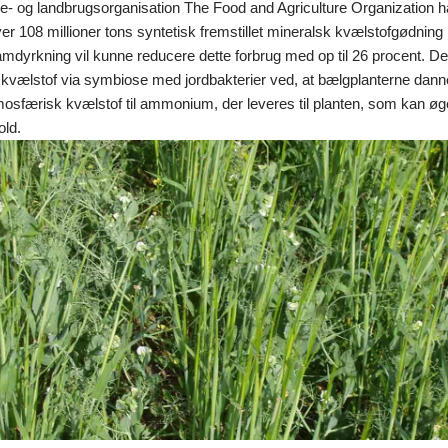
- og landbrugsorganisation The Food and Agriculture Organization har
ver 108 millioner tons syntetisk fremstillet mineralsk kvælstofgødning
amdyrkning vil kunne reducere dette forbrug med op til 26 procent. D
kvælstof via symbiose med jordbakterier ved, at bælgplanterne danne
sfærisk kvælstof til ammonium, der leveres til planten, som kan øg
old.