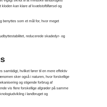
igtigt skridt til at mindske landbrugets
t kloden kan klare af kvælstoftilførsel og
og benyttes som et mål for, hvor meget
dbyttestabilitet, reducerede skadedyr- og
is
samtidigt, hvilket fører til en mere effektiv
ænomen sker også i naturen, hvor forskellige
 mekanisering og stigende forbrug af
de vis flere forskellige afgrøder på samme
nologiudvikling i landbruget og