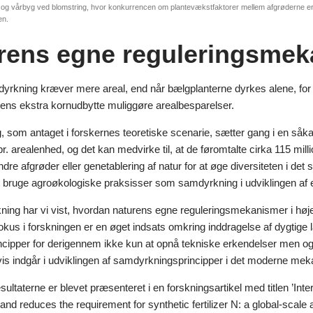
og vårbyg ved blomstring, hvor konkurrencen om plantevækstfaktorer mellem afgrøderne er 
en.
rens egne reguleringsmek
rkning kræver mere areal, end når bælgplanterne dyrkes alene, fo
ns ekstra kornudbytte muliggøre arealbesparelser.
 som antaget i forskernes teoretiske scenarie, sætter gang i en såkal
r. arealenhed, og det kan medvirke til, at de føromtalte cirka 115 mil
andre afgrøder eller genetablering af natur for at øge diversiteten i det
 at bruge agroøkologiske praksisser som samdyrkning i udviklingen a
skning har vi vist, hvordan naturens egne reguleringsmekanismer i hø
kus i forskningen er en øget indsats omkring inddragelse af dygtige
cipper for derigennem ikke kun at opnå tekniske erkendelser men også 
vis indgår i udviklingen af samdyrkningsprincipper i det moderne me
ultaterne er blevet præsenteret i en forskningsartikel med titlen ’Int
nd reduces the requirement for synthetic fertilizer N: a global-scale 