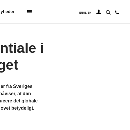
yheder
ENGLISH
tiale i
get
er fra Sveriges
påviser, at den
ucere det globale
ovet betydeligt.