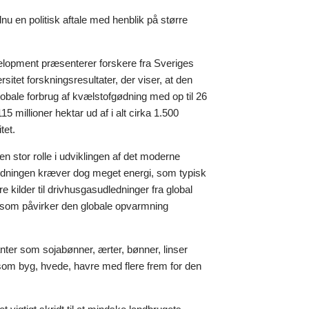
nu en politisk aftale med henblik på større
evelopment præsenterer forskere fra Sveriges
sitet forskningsresultater, der viser, at den
bale forbrug af kvælstofgødning med op til 26
5 millioner hektar ud af i alt cirka 1.500
tet.
n stor rolle i udviklingen af det moderne
gødningen kræver dog meget energi, som typisk
 kilder til drivhusgasudledninger fra global
r, som påvirker den globale opvarmning
anter som sojabønner, ærter, bønner, linser
m byg, hvede, havre med flere frem for den