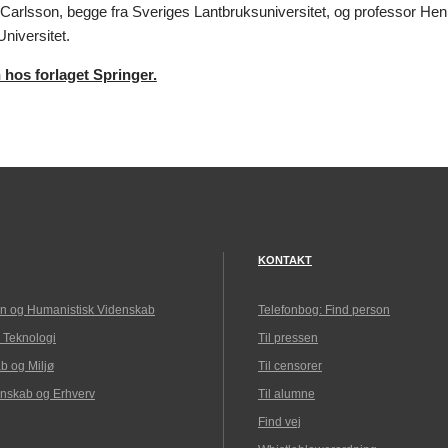
 Carlsson, begge fra Sveriges Lantbruksuniversitet, og professor Hen
niversitet.
 hos forlaget Springer.
KONTAKT
n og Humanistisk Videnskab
Telefonbog: Find person
 Teknologi
Til pressen
b og Miljø
Til censorer
nskab og Erhverv
Til alumne
Find vej