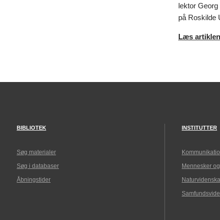
lektor Georg
på Roskilde U
Læs artiklen
BIBLIOTEK
INSTITUTTER
Søg materialer
Kommunikatio
Søg i databaser
Mennesker og
Åbningstider
Naturvidenska
Samfundsvide