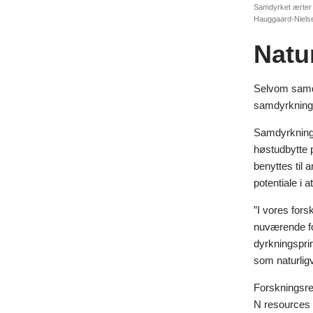
Samdyrket ærter 
Hauggaard-Niels
Natu
Selvom samdy
samdyrkninge
Samdyrkning,
høstudbytte p
benyttes til 
potentiale i
”I vores for
nuværende fo
dyrkningsprin
som naturlig
Forskningsres
N resources a