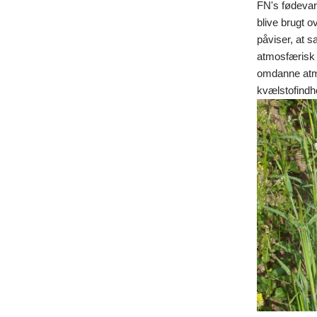
FN's fødevare
blive brugt o
påviser, at s
atmosfærisk 
omdanne atmo
kvælstofindh