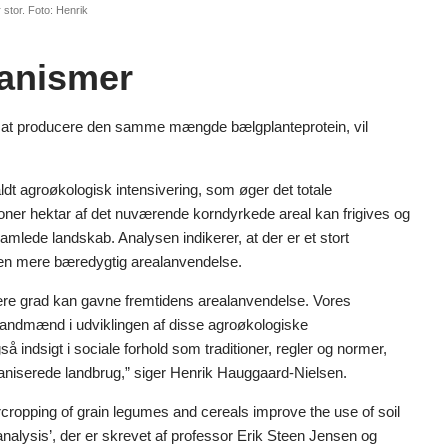
stor. Foto: Henrik
anismer
r at producere den samme mængde bælgplanteprotein, vil
dt agroøkologisk intensivering, som øger det totale
lioner hektar af det nuværende korndyrkede areal kan frigives og
 samlede landskab. Analysen indikerer, at der er et stort
f en mere bæredygtig arealanvendelse.
jere grad kan gavne fremtidens arealanvendelse. Vores
 landmænd i udviklingen af disse agroøkologiske
indsigt i sociale forhold som traditioner, regler og normer,
kaniserede landbrug,” siger Henrik Hauggaard-Nielsen.
ercropping of grain legumes and cereals improve the use of soil
analysis’, der er skrevet af professor Erik Steen Jensen og