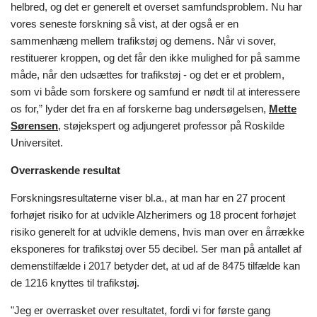
helbred, og det er generelt et overset samfundsproblem. Nu har
vores seneste forskning så vist, at der også er en
sammenhæng mellem trafikstøj og demens. Når vi sover,
restituerer kroppen, og det får den ikke mulighed for på samme
måde, når den udsættes for trafikstøj - og det er et problem,
som vi både som forskere og samfund er nødt til at interessere
os for,” lyder det fra en af forskerne bag undersøgelsen,
Mette
Sørensen
,
støjekspert og adjungeret professor på Roskilde
Universitet.
Overraskende resultat
Forskningsresultaterne viser bl.a., at man har en 27 procent
forhøjet risiko for at udvikle Alzherimers og 18 procent forhøjet
risiko generelt for at udvikle demens, hvis man over en årrække
eksponeres for trafikstøj over 55 decibel. Ser man på antallet af
demenstilfælde i 2017 betyder det, at ud af de 8475 tilfælde kan
de 1216 knyttes til trafikstøj.
"Jeg er overrasket over resultatet, fordi vi for første gang