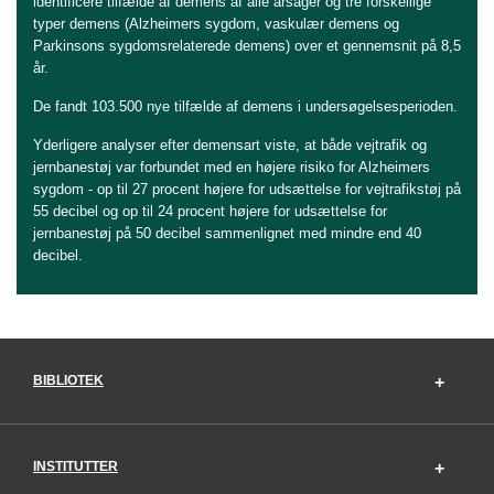
identificere tilfælde af demens af alle årsager og tre forskellige
typer demens (Alzheimers sygdom, vaskulær demens og
Parkinsons sygdomsrelaterede demens) over et gennemsnit på 8,5
år.
De fandt 103.500 nye tilfælde af demens i undersøgelsesperioden.
Yderligere analyser efter demensart viste, at både vejtrafik og
jernbanestøj var forbundet med en højere risiko for Alzheimers
sygdom - op til 27 procent højere for udsættelse for vejtrafikstøj på
55 decibel og op til 24 procent højere for udsættelse for
jernbanestøj på 50 decibel sammenlignet med mindre end 40
decibel.
BIBLIOTEK
INSTITUTTER