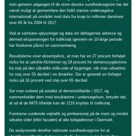
men gennem adgangen til de store danske sundhedsregistre har det
været muligt at gennemføre den hidtil største undersøgelse
internationalt på området med data fra knap to millioner danskere
over 60 år fra 2004 til 2017.
Ved at samkøre oplysninger og data om deltagernes adresse og
dermed eksponeringen for trafikstøj igennem en 10-årige periode
har forskerne påvist en sammenhæng.
Resultaterne viser eksempelvis, at man har en 27 procent forhøjet
risiko for at udvikle Alzheimer og 18 procent for demenssygdomme
fra støj på den såkaldte stille-side af bygninger, når man udsættes
for støj over 55 decibel i en årrække. Der er generelt en forhøjet
risiko på 16 procent ved støj over 65 decibel.
Ser man isoleret på antallet af demenstilfælde i 2017, og
sammenholder dem med resultaterne i undersøgelsen, betyder det,
at ud af de 8475 tilfælde kan de 1216 knyttes til trafikstøj.
Forskerne vurderede vejtrafik og jernbanestøj på de mest og mindst
udsatte sider (eller facader) af alle boligadresser i Danmark.
De analyserede derefter nationale sundhedsregistre for at