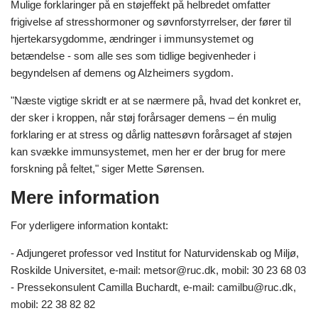
Mulige forklaringer på en støjeffekt på helbredet omfatter
frigivelse af stresshormoner og søvnforstyrrelser, der fører til
hjertekarsygdomme, ændringer i immunsystemet og
betændelse - som alle ses som tidlige begivenheder i
begyndelsen af demens og Alzheimers sygdom.
"Næste vigtige skridt er at se nærmere på, hvad det konkret er,
der sker i kroppen, når støj forårsager demens – én mulig
forklaring er at stress og dårlig nattesøvn forårsaget af støjen
kan svække immunsystemet, men her er der brug for mere
forskning på feltet," siger Mette Sørensen.
Mere information
For yderligere information kontakt:
- Adjungeret professor ved Institut for Naturvidenskab og Miljø,
Roskilde Universitet, e-mail: metsor@ruc.dk, mobil: 30 23 68 03
- Pressekonsulent Camilla Buchardt, e-mail: camilbu@ruc.dk,
mobil: 22 38 82 82