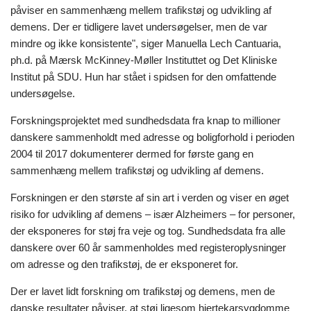
påviser en sammenhæng mellem trafikstøj og udvikling af
demens. Der er tidligere lavet undersøgelser, men de var
mindre og ikke konsistente", siger Manuella Lech Cantuaria,
ph.d. på Mærsk McKinney-Møller Instituttet og Det Kliniske
Institut på SDU. Hun har stået i spidsen for den omfattende
undersøgelse.
Forskningsprojektet med sundhedsdata fra knap to millioner
danskere sammenholdt med adresse og boligforhold i perioden
2004 til 2017 dokumenterer dermed for første gang en
sammenhæng mellem trafikstøj og udvikling af demens.
Forskningen er den største af sin art i verden og viser en øget
risiko for udvikling af demens – især Alzheimers – for personer,
der eksponeres for støj fra veje og tog. Sundhedsdata fra alle
danskere over 60 år sammenholdes med registeroplysninger
om adresse og den trafikstøj, de er eksponeret for.
Der er lavet lidt forskning om trafikstøj og demens, men de
danske resultater påviser, at støj ligesom hjertekarsygdomme