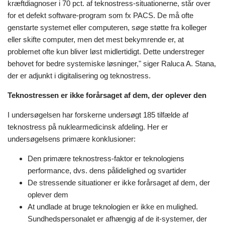
kræftdiagnoser i 70 pct. af teknostress-situationerne, står over
for et defekt software-program som fx PACS. De må ofte
genstarte systemet eller computeren, søge støtte fra kolleger
eller skifte computer, men det mest bekymrende er, at
problemet ofte kun bliver løst midlertidigt. Dette understreger
behovet for bedre systemiske løsninger," siger Raluca A. Stana,
der er adjunkt i digitalisering og teknostress.
Teknostressen er ikke forårsaget af dem, der oplever den
I undersøgelsen har forskerne undersøgt 185 tilfælde af
teknostress på nuklearmedicinsk afdeling. Her er
undersøgelsens primære konklusioner:
Den primære teknostress-faktor er teknologiens
performance, dvs. dens pålidelighed og svartider
De stressende situationer er ikke forårsaget af dem, der
oplever dem
At undlade at bruge teknologien er ikke en mulighed.
Sundhedspersonalet er afhængig af de it-systemer, der