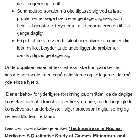
ikke fungerer optimalt
Sundhedspersonalet må ofte tilpasse sig ved at løse
problemerne, søge hjælp eller gentage opgaver, som
f.eks. at genstarte it-systemet eller computeren op til 2-3
gange dagligt
66 pct. af de stressende situationer bliver kun midlertidigt
løst, hvilket betyder at de underliggende problemer
sandsynligvis gentager sig
Undersøgelsen viser, at teknostress ikke kun påvirker det
berørte personale, men også patienterne og kollegerne, der må
yde ekstra hjælp.
”Der er behov for yderligere forskning på området, da de daglige
konsekvenser af teknostress er bekymrende, og de langsigtede
konsekvenser underbelyste,” siger professor i digitalisering og
velfærd Morten Hertzum.
Læs den videnskabelige artikel:
'Technostress in Nuclear
Medicine: A Qualitative Study of Causes, Mitigators, and