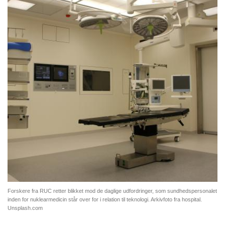
Forskere fra RUC retter blikket mod de daglige udfordringer, som sundhedspersonalet
inden for nuklearmedicin står over for i relation til teknologi. Arkivfoto fra hospital.
Unsplash.com