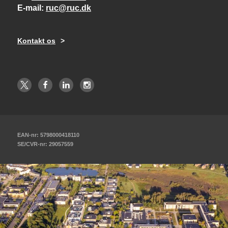
E-mail
ruc@ruc.dk
Kontakt os
EAN-nr: 5798000418110
SE/CVR-nr: 29057559