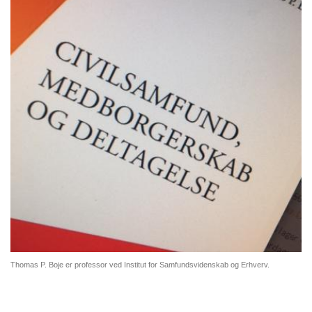
Thomas P. Boje er professor ved Institut for Samfundsvidenskab og Erhverv.