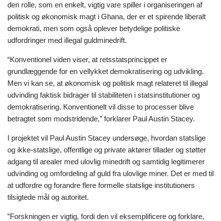
den rolle, som en enkelt, vigtig vare spiller i organiseringen af
politisk og økonomisk magt i Ghana, der er et spirende liberalt
demokrati, men som også oplever betydelige politiske
udfordringer med illegal guldminedrift.
“Konventionel viden viser, at retsstatsprincippet er
grundlæggende for en vellykket demokratisering og udvikling.
Men vi kan se, at økonomisk og politisk magt relateret til illegal
udvinding faktisk bidrager til stabiliteten i statsinstitutioner og
demokratisering. Konventionelt vil disse to processer blive
betragtet som modstridende,” forklarer Paul Austin Stacey.
I projektet vil Paul Austin Stacey undersøge, hvordan statslige
og ikke-statslige, offentlige og private aktører tillader og støtter
adgang til arealer med ulovlig minedrift og samtidig legitimerer
udvinding og omfordeling af guld fra ulovlige miner. Det er med til
at udfordre og forandre flere formelle statslige institutioners
tilsigtede mål og autoritet.
”Forskningen er vigtig, fordi den vil eksemplificere og forklare,