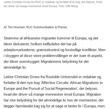
Lektor Christian Groes fra RUC er redaktør og forfatter til ny bog, der belyser, hvad
der driver så mange mennesker imod Europa. Foto: Uffe Weng
Af:
Tim Houman, RUC Kommunikation & Presse
Strømme af afrikanske migranter kommer til Europa, og det
bliver diskuteret, hvilken indflydelse det har på
arbejdsmarkederne, grænsekontrol og forskellige konflikter. Men
i skyggen af disse store problemstillinger er der især ét aspekt,
der bliver overskygget: Migrationens betydning for det
almindelige liv.
Lektor Christian Groes fra Roskilde Universitet er redaktør og
forfatter til den nye bog ’Affective Circuits: African Migrations to
Europe and the Pursuit of Social Regeneration’, der belyser,
hvad der driver så mange mennesker imod Europa. Migration
har stor betydning for det almindelige liv hos de mennesker, der
lægger hjemlandet bag sig for at søge et bedre liv i Europa, men