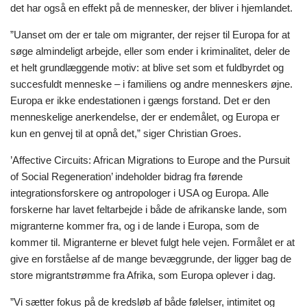
det har også en effekt på de mennesker, der bliver i hjemlandet.
”Uanset om der er tale om migranter, der rejser til Europa for at
søge almindeligt arbejde, eller som ender i kriminalitet, deler de
et helt grundlæggende motiv: at blive set som et fuldbyrdet og
succesfuldt menneske – i familiens og andre menneskers øjne.
Europa er ikke endestationen i gængs forstand. Det er den
menneskelige anerkendelse, der er endemålet, og Europa er
kun en genvej til at opnå det,” siger Christian Groes.
’Affective Circuits: African Migrations to Europe and the Pursuit
of Social Regeneration’ indeholder bidrag fra førende
integrationsforskere og antropologer i USA og Europa. Alle
forskerne har lavet feltarbejde i både de afrikanske lande, som
migranterne kommer fra, og i de lande i Europa, som de
kommer til. Migranterne er blevet fulgt hele vejen. Formålet er at
give en forståelse af de mange bevæggrunde, der ligger bag de
store migrantstrømme fra Afrika, som Europa oplever i dag.
”Vi sætter fokus på de kredsløb af både følelser, intimitet og