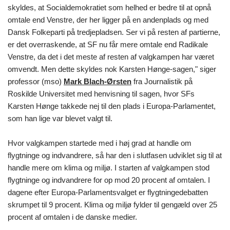
skyldes, at Socialdemokratiet som helhed er bedre til at opnå
omtale end Venstre, der her ligger på en andenplads og med
Dansk Folkeparti på tredjepladsen. Ser vi på resten af partierne,
er det overraskende, at SF nu får mere omtale end Radikale
Venstre, da det i det meste af resten af valgkampen har været
omvendt. Men dette skyldes nok Karsten Hønge-sagen," siger
professor (mso)
Mark Blach-Ørsten
fra Journalistik på
Roskilde Universitet med henvisning til sagen, hvor SFs
Karsten Hønge takkede nej til den plads i Europa-Parlamentet,
som han lige var blevet valgt til.
Hvor valgkampen startede med i høj grad at handle om
flygtninge og indvandrere, så har den i slutfasen udviklet sig til at
handle mere om klima og miljø. I starten af valgkampen stod
flygtninge og indvandrere for op mod 20 procent af omtalen. I
dagene efter Europa-Parlamentsvalget er flygtningedebatten
skrumpet til 9 procent. Klima og miljø fylder til gengæld over 25
procent af omtalen i de danske medier.