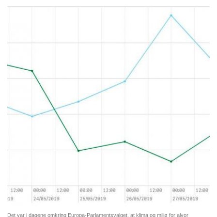
Det var i dagene omkring Europa-Parlamentsvalget, at klima og miljø for alvor