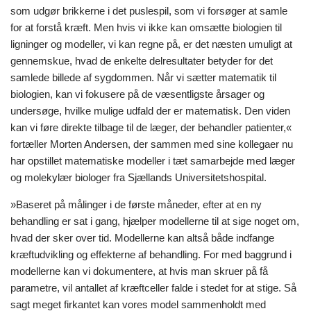
som udgør brikkerne i det puslespil, som vi forsøger at samle
for at forstå kræft. Men hvis vi ikke kan omsætte biologien til
ligninger og modeller, vi kan regne på, er det næsten umuligt at
gennemskue, hvad de enkelte delresultater betyder for det
samlede billede af sygdommen. Når vi sætter matematik til
biologien, kan vi fokusere på de væsentligste årsager og
undersøge, hvilke mulige udfald der er matematisk. Den viden
kan vi føre direkte tilbage til de læger, der behandler patienter,«
fortæller Morten Andersen, der sammen med sine kollegaer nu
har opstillet matematiske modeller i tæt samarbejde med læger
og molekylær biologer fra Sjællands Universitetshospital.
»Baseret på målinger i de første måneder, efter at en ny
behandling er sat i gang, hjælper modellerne til at sige noget om,
hvad der sker over tid. Modellerne kan altså både indfange
kræftudvikling og effekterne af behandling. For med baggrund i
modellerne kan vi dokumentere, at hvis man skruer på få
parametre, vil antallet af kræftceller falde i stedet for at stige. Så
sagt meget firkantet kan vores model sammenholdt med