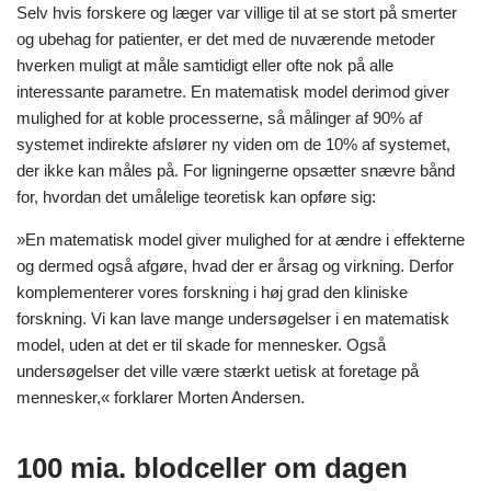
Selv hvis forskere og læger var villige til at se stort på smerter
og ubehag for patienter, er det med de nuværende metoder
hverken muligt at måle samtidigt eller ofte nok på alle
interessante parametre. En matematisk model derimod giver
mulighed for at koble processerne, så målinger af 90% af
systemet indirekte afslører ny viden om de 10% af systemet,
der ikke kan måles på. For ligningerne opsætter snævre bånd
for, hvordan det umålelige teoretisk kan opføre sig:
»En matematisk model giver mulighed for at ændre i effekterne
og dermed også afgøre, hvad der er årsag og virkning. Derfor
komplementerer vores forskning i høj grad den kliniske
forskning. Vi kan lave mange undersøgelser i en matematisk
model, uden at det er til skade for mennesker. Også
undersøgelser det ville være stærkt uetisk at foretage på
mennesker,« forklarer Morten Andersen.
100 mia. blodceller om dagen