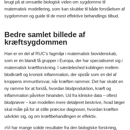
brugt på at omsætte biologisk viden om sygdomme til
matematisk modellering, som kan skubbe til både forståelsen af
sygdommen og guide til de mest effektive behandlings tilbud.
Bedre samlet billede af
kræftsygdommen
Han er en del af RUC’s fagmiljø i matematisk biovidenskab,
som er én blandt få grupper i Europa, der har specialiseret sig i
matematisk kræftforskning. I særdeleshed koblingen mellem
blodkræft og kronisk inflammation, der opstår som en del af
kroppens immunforsvar, når kræften rammer. Det har skabt en
ny ramme for at forstå, hvordan blodproduktion, kræft og
inflammation påvirker hinanden. Ud fra kliniske data – oftest
blodprøver – kan modellen mere detaljeret beskrive, hvad læger
skal måle på for at stille præcise diagnoser, hvordan kræften
udvikler sig, og om kræftbehandlingen er effektiv.
»Vi har mange solide resultater fra den biologiske forskning,