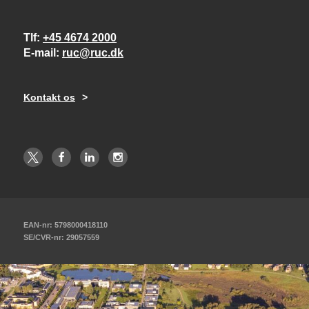
Tlf
+45 4674 2000
E-mail
ruc@ruc.dk
Kontakt os
EAN-nr: 5798000418110
SE/CVR-nr: 29057559