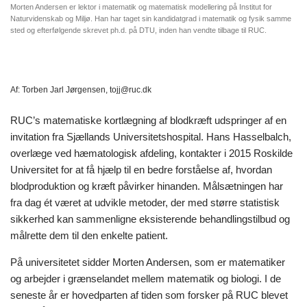
Morten Andersen er lektor i matematik og matematisk modellering på Institut for
Naturvidenskab og Miljø. Han har taget sin kandidatgrad i matematik og fysik samme
sted og efterfølgende skrevet ph.d. på DTU, inden han vendte tilbage til RUC.
Af:
Torben Jarl Jørgensen, tojj@ruc.dk
RUC’s matematiske kortlægning af blodkræft udspringer af en
invitation fra Sjællands Universitetshospital. Hans Hasselbalch,
overlæge ved hæmatologisk afdeling, kontakter i 2015 Roskilde
Universitet for at få hjælp til en bedre forståelse af, hvordan
blodproduktion og kræft påvirker hinanden. Målsætningen har
fra dag ét været at udvikle metoder, der med større statistisk
sikkerhed kan sammenligne eksisterende behandlingstilbud og
målrette dem til den enkelte patient.
På universitetet sidder Morten Andersen, som er matematiker
og arbejder i grænselandet mellem matematik og biologi. I de
seneste år er hovedparten af tiden som forsker på RUC blevet