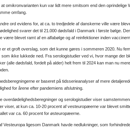
r, at omikronvarianten kun var lidt mere smitsom end den oprindelige
samme omfang.
dre ord evidens for, at ca. to tredjedele af danskerne ville være ble
ødelighed svarer det til 21.000 dødsfald i Danmark i første bølge. Der
lle være blevet ramt af en alfabølge og af reinfektioner inden vaccine
er et groft overslag, som det kunne gøres i sommeren 2020. Nu fem år
, som ikke lukkede ned. Fra serologistudier ved vi, hvor mange der blev
ker (alle dødsfald, fordelt på alder) helt frem til 2024 kan man nu 
oden.
edsberegningerne er baseret på tidsserieanalyser af mere detaljerede
ådighed for årene efter pandemiens afslutning.
e overdødelighedsberegninger og serologistudier viser samstemmende
er viser, at kun ca. 10-20 procent af vesteuropæerne var blevet smitte
allet var ca. 60 procent for østeuropæerne.
af Vesteuropa ligesom Danmark havde nedlukninger, som forhindrede e