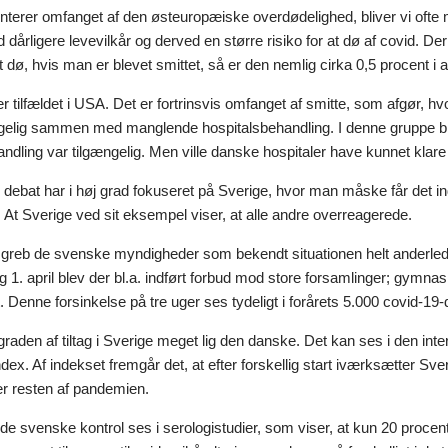
nterer omfanget af den østeuropæiske overdødelighed, bliver vi ofte
 dårligere levevilkår og derved en større risiko for at dø af covid. De
at dø, hvis man er blevet smittet, så er den nemlig cirka 0,5 procent 
 tilfældet i USA. Det er fortrinsvis omfanget af smitte, som afgør, h
elig sammen med manglende hospitalsbehandling. I denne gruppe bl
ndling var tilgængelig. Men ville danske hospitaler have kunnet klar
debat har i høj grad fokuseret på Sverige, hvor man måske får det indtr
 At Sverige ved sit eksempel viser, at alle andre overreagerede.
 greb de svenske myndigheder som bekendt situationen helt anderlede
 1. april blev der bl.a. indført forbud mod store forsamlinger; gymnasi
 Denne forsinkelse på tre uger ses tydeligt i forårets 5.000 covid-1
raden af tiltag i Sverige meget lig den danske. Det kan ses i den in
dex. Af indekset fremgår det, at efter forskellig start iværksætter S
r resten af pandemien.
de svenske kontrol ses i serologistudier, som viser, at kun 20 proce