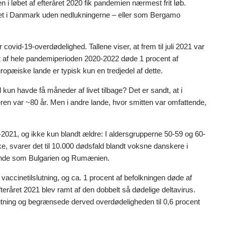
 løbet af efteråret 2020 fik pandemien nærmest frit løb.
set i Danmark uden nedlukningerne – eller som Bergamo
 covid-19-overdødelighed. Tallene viser, at frem til juli 2021 var
et af hele pandemiperioden 2020-2022 døde 1 procent af
opæiske lande er typisk kun en tredjedel af dette.
un havde få måneder af livet tilbage? Det er sandt, at i
n var ~80 år. Men i andre lande, hvor smitten var omfattende,
-2021, og ikke kun blandt ældre: I aldersgrupperne 50-59 og 60-
 svarer det til 10.000 dødsfald blandt voksne danskere i
 lande som Bulgarien og Rumænien.
 vaccinetilslutning, og ca. 1 procent af befolkningen døde af
efteråret 2021 blev ramt af den dobbelt så dødelige deltavirus.
utning og begrænsede derved overdødeligheden til 0,6 procent