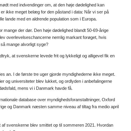
 mødt med indvendinger om, at den høje dødelighed kan
r er ikke meget belæg for den påstand i data: Når vi ser på
i alle lande med en aldrende population som i Europa.
vor mange der dør. Den høje dødelighed blandt 50-69-årige
ev overlevelseschancerne nemlig markant forøget, hvis
e så mange alvorligt syge?
yk, at svenskerne levede frit og lykkeligt og alligevel fik en
s an. I de første tre uger gjorde myndighederne ikke meget.
er og universiteter blev lukket, og ordlyden i anbefalingerne
9-dødsfald, mens vi i Danmark havde få.
ternationale database over myndighedsforanstaltninger, Oxford
verige og Danmark næsten samme niveau af tiltag fra medio april
nt af svenskerne blev smittet op til sommeren 2021. Hvordan