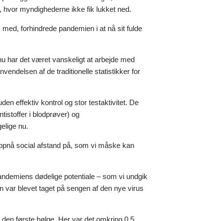
e, hvor myndighederne ikke fik lukket ned.
 med, forhindrede pandemien i at nå sit fulde
nu har det været vanskeligt at arbejde med
vendelsen af de traditionelle statistikker for
den effektiv kontrol og stor testaktivitet. De
istoffer i blodprøver) og
elige nu.
g opnå social afstand på, som vi måske kan
. Pandemiens dødelige potentiale – som vi undgik
en var blevet taget på sengen af den nye virus
i den første bølge. Her var det omkring 0,5