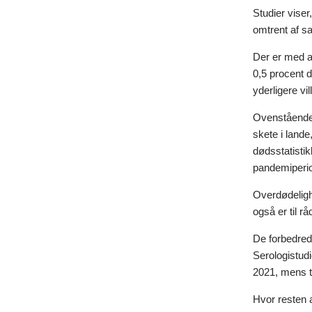
Studier vise
omtrent af 
Der er med an
0,5 procent d
yderligere vi
Ovenstående 
skete i lande
dødsstatistik
pandemiperi
Overdødeligh
også er til r
De forbedred
Serologistudi
2021, mens t
Hvor resten 