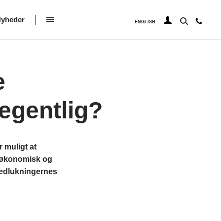
yheder
ENGLISH
e
egentlig?
 muligt at
 økonomisk og
 nedlukningernes