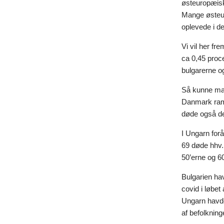
østeuropæisk
Mange østeur
oplevede i det
Vi vil her fr
ca 0,45 proc
bulgarerne og
Så kunne man
Danmark ramt
døde også de
I Ungarn forå
69 døde hhv.
50’erne og 6
Bulgarien hav
covid i løbet
Ungarn havde
af befolkning