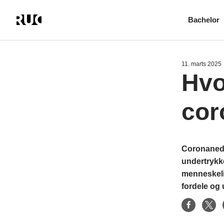
Bachelor
Gå
til
hovedindhold
11. marts 2025
Hvo
cor
Coronanedlu
undertrykk
menneskelig
fordele og 