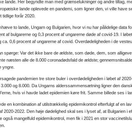
e lande. Her begyndte man med grænselukninger og andre tiltag, men i
opæiske lande oplevede en pandemi, som ligner den, vi ville have 
 tidlige forår 2020.
emhæve to lande, Ungarn og Bulgarien, hvor vi nu har pålidelige data for
ent af bulgarerne og 0,3 procent af ungarerne døde af covid-19. I løb
 ca. 0,6 procent af ungarerne af covid. Overdødeligheden i de vesteur
 spørge: Var det ikke bare de ældste, som døde, dem, som alligevel k
e næsten alle de 8.000 coronadødsfald de ældste; gennemsnitsaldere
 yngre.
rsagede pandemien tre store buler i overdødeligheden i løbet af 2020
 3.000 og 8.000. Da Ungarns alderssammensætning ligner den danske,
0’erne, hvis vi havde ladet epidemien køre frit. Samme billede ses i
de en kombination af utilstrækkelig epidemikontrol efterfulgt af en lav
 af 2020-2022. Den høje dødelighed skal ses i lyset af, at Bulgarien i 
 også mangelfuld epidemikontrol, men fik i 2021 en stor vaccinetilsl
en.