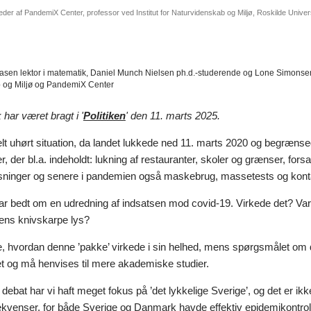
der af PandemiX Center, professor ved Institut for Naturvidenskab og Miljø, Roskilde Univers
en lektor i matematik, Daniel Munch Nielsen ph.d.-studerende og Lone Simonsen prof
 og Miljø og PandemiX Center
har været bragt i '
Politiken
' den 11. marts 2025.
elt uhørt situation, da landet lukkede ned 11. marts 2020 og begræns
ner, der bl.a. indeholdt: lukning af restauranter, skoler og grænser, f
sninger og senere i pandemien også maskebrug, massetests og kont
ar bedt om en udredning af indsatsen mod covid-19. Virkede det? Var 
ens knivskarpe lys?
ise, hvordan denne ’pakke’ virkede i sin helhed, mens spørgsmålet om
et og må henvises til mere akademiske studier.
debat har vi haft meget fokus på ’det lykkelige Sverige’, og det er ikk
kvenser, for både Sverige og Danmark havde effektiv epidemikontro