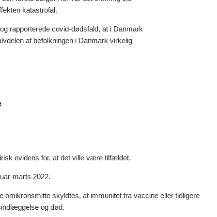
ekten katastrofal.
 og rapporterede covid-dødsfald, at i Danmark
lvdelen af befolkningen i Danmark virkelig
e
k evidens for, at det ville være tilfældet.
nuar-marts 2022.
mikronsmitte skyldtes, at immunitet fra vaccine eller tidligere
sindlæggelse og død.