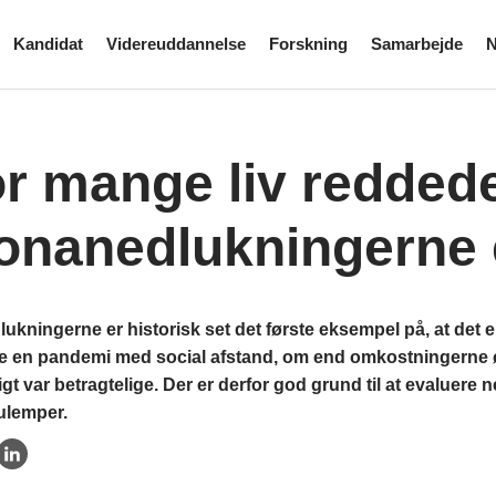
Kandidat
Videreuddannelse
Forskning
Samarbejde
N
r mange liv redded
onanedlukningerne 
kningerne er historisk set det første eksempel på, at det er
e en pandemi med social afstand, om end omkostningerne
t var betragtelige. Der er derfor god grund til at evaluere
ulemper.