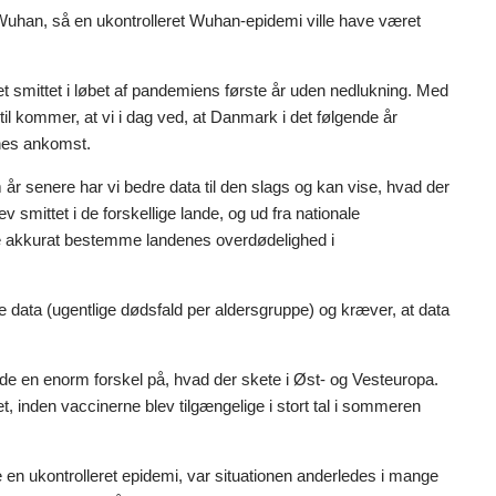
 Wuhan, så en ukontrolleret Wuhan-epidemi ville have været
vet smittet i løbet af pandemiens første år uden nedlukning. Med
til kommer, at vi i dag ved, at Danmark i det følgende år
rnes ankomst.
 senere har vi bedre data til den slags og kan vise, hvad der
 smittet i de forskellige lande, og ud fra nationale
mere akkurat bestemme landenes overdødelighed i
 data (ugentlige dødsfald per aldersgruppe) og kræver, at data
 en enorm forskel på, hvad der skete i Øst- og Vesteuropa.
t, inden vaccinerne blev tilgængelige i stort tal i sommeren
n ukontrolleret epidemi, var situationen anderledes i mange