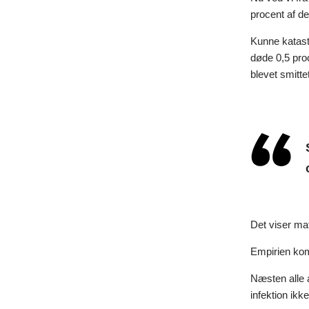
procent af d
Kunne katast
døde 0,5 pro
blevet smitte
Det viser mat
Empirien kom
Næsten alle 
infektion ik