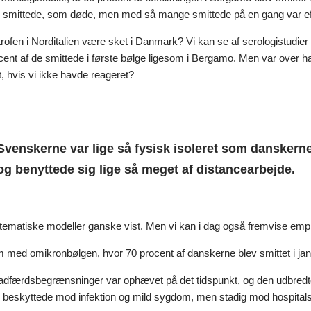
e smittede, som døde, men med så mange smittede på en gang var eff
rofen i Norditalien være sket i Danmark? Vi kan se af serologistudier
cent af de smittede i første bølge ligesom i Bergamo. Men var over ha
t, hvis vi ikke havde reageret?
Svenskerne var lige så fysisk isoleret som danskern
og benyttede sig lige så meget af distancearbejde.
ematiske modeller ganske vist. Men vi kan i dag også fremvise empiris
 med omikronbølgen, hvor 70 procent af danskerne blev smittet i ja
adfærdsbegrænsninger var ophævet på det tidspunkt, og den udbredte o
ke beskyttede mod infektion og mild sygdom, men stadig mod hospital