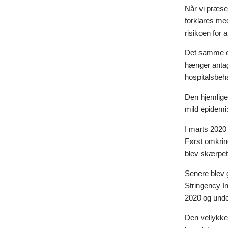
Når vi præse
forklares med
risikoen for 
Det samme er
hænger antag
hospitalsbeha
Den hjemlige 
mild epidemi:
I marts 2020
Først omkring
blev skærpet.
Senere blev g
Stringency In
2020 og unde
Den vellykke