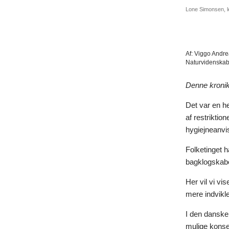
Lone Simonsen, le
Af:
Viggo Andreas
Naturvidenskab
Denne kronik 
Det var en h
af restriktio
hygiejneanvi
Folketinget h
bagklogskab
Her vil vi v
mere indvikl
I den danske 
mulige konse