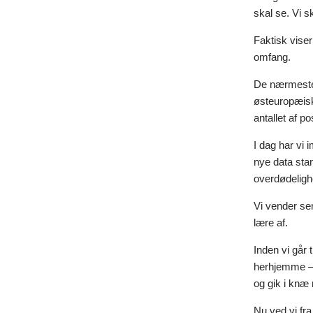
skal se. Vi s
Faktisk viser
omfang.
De nærmeste l
østeuropæiske
antallet af p
I dag har vi 
nye data sta
overdødelighe
Vi vender se
lære af.
Inden vi går 
herhjemme – k
og gik i knæ 
Nu ved vi fra