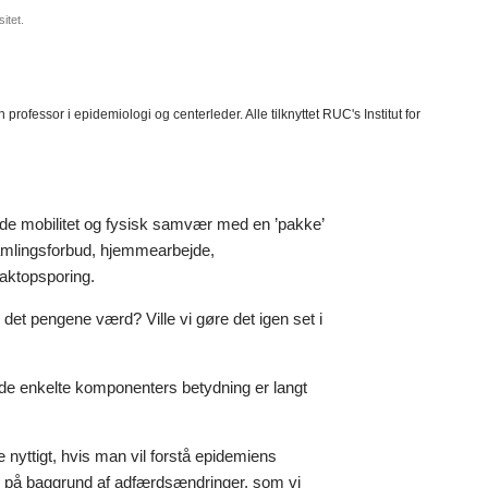
itet.
essor i epidemiologi og centerleder. Alle tilknyttet RUC's Institut for
ede mobilitet og fysisk samvær med en ’pakke’
orsamlingsforbud, hjemmearbejde,
aktopsporing.
det pengene værd? Ville vi gøre det igen set i
 de enkelte komponenters betydning er langt
e nyttigt, hvis man vil forstå epidemiens
l på baggrund af adfærdsændringer, som vi