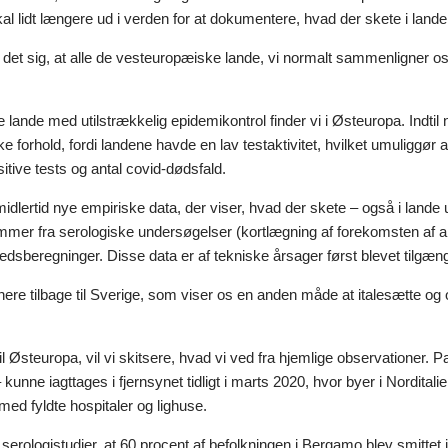
kal lidt længere ud i verden for at dokumentere, hvad der skete i land
 det sig, at alle de vesteuropæiske lande, vi normalt sammenligner os
ande med utilstrækkelig epidemikontrol finder vi i Østeuropa. Indtil 
 forhold, fordi landene havde en lav testaktivitet, hvilket umuliggør an
ositive tests og antal covid-dødsfald.
imidlertid nye empiriske data, der viser, hvad der skete – også i lande u
mmer fra serologiske undersøgelser (kortlægning af forekomsten af ant
dsberegninger. Disse data er af tekniske årsager først blevet tilgæng
nere tilbage til Sverige, som viser os en anden måde at italesætte o
til Østeuropa, vil vi skitsere, hvad vi ved fra hjemlige observationer
unne iagttages i fjernsynet tidligt i marts 2020, hvor byer i Norditali
med fyldte hospitaler og lighuse.
 serologistudier, at 60 procent af befolkningen i Bergamo blev smittet 