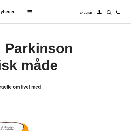
yheder
ENGLISH
d Parkinson
fisk måde
rtælle om livet med