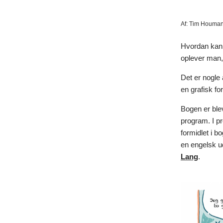
Af:
Tim Houman
Hvordan kan 
oplever man
Det er nogle
en grafisk f
Bogen er ble
program. I pr
formidlet i 
en engelsk u
Lang
.