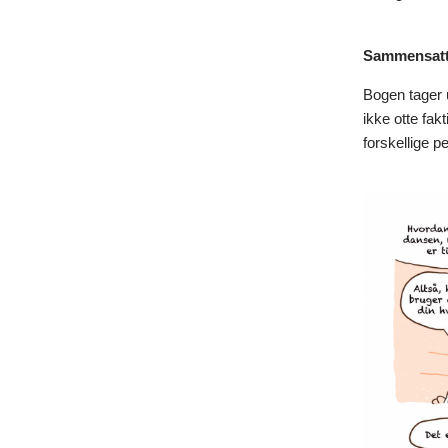
Sammensatte
Bogen tager 
ikke otte fa
forskellige p