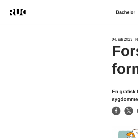
Bachelor
Gå
til
hovedindhold
04. juli 2023
| 
For
for
En grafisk 
sygdommen