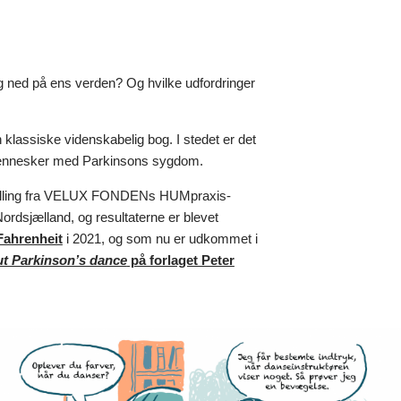
 ned på ens verden? Og hvilke udfordringer
klassiske videnskabelig bog. I stedet er det
or mennesker med Parkinsons sygdom.
 bevilling fra VELUX FONDENs HUMpraxis-
ordsjælland, og resultaterne er blevet
Fahrenheit
i 2021, og som nu er udkommet i
ut Parkinson’s dance
på forlaget Peter