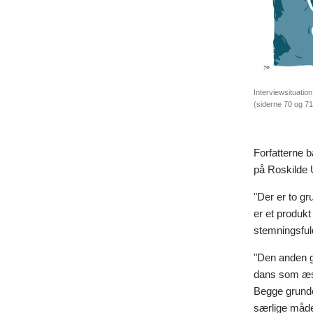
Interviewsituatio
(siderne 70 og 71
Forfatterne 
på Roskilde 
"Der er to gr
er et produkt
stemningsfuld
"Den anden g
dans som æste
Begge grunde 
særlige måde