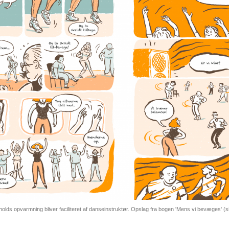
lds opvarmning bliver faciliteret af danseinstruktør. Opslag fra bogen 'Mens vi bevæges' (s