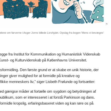
lene om farverne i Asger Jorns billede Livshjulet. Opslag fra bogen 'Mens vi bevæges'
egge fra Institut for Kommunikation og Humanistisk Videnskab
r Kunst- og Kulturvidenskab på Københavns Universitet.
gsformidling. Den første grund er at skabe en unik historie, der
nger giver mulighed for at formidle på kreative og
ifikke menneskers liv," siger Lisbeth Frølunde og fortsætter:
r med gængse måder at fortælle om sygdom og betydningen af
publikum, som er interesseret i at forstå Parkinson og dans.
 formidle kropslig, erfaringsbaseret viden og kan røre os på