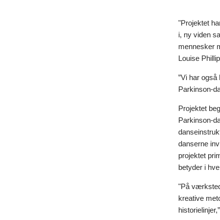
"Projektet h
i, ny viden 
mennesker me
Louise Philli
”Vi har også 
Parkinson-da
Projektet be
Parkinson-da
danseinstruk
danserne inv
projektet pri
betyder i hv
"På værkstede
kreative meto
historielinjer