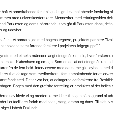
ar haft et samskabende forskningsdesign. I samskabende forskning s
sammen med universitetsforskere. Mennesker med erfaringsviden delt
d Parkinson og deres pårørende, som går til Parkinson-dans, delt
ps og uddyber:
haft et tæt samarbejde med bogens tegnere, projektets partnere Tivol
nseholdene samt førende forskere i projektets følgegruppe”."
gyndte med et seks måneder langt etnografisk studie, hvor forskerne
nsehold i København og omegn. Som en del af det etnografiske stud
tører fra de fem hold. Interviewene med danserne gik i dybden med 
iteret til at deltage som medforskere i fem samskabende fortællervæ
mært fandt sted. Det er var her, at deltagerne og forskerne fra Rosk
erdagen. Bogen med den grafiske fortælling er produktet af det fælles
rne udviklede vi og medforskerne ideer til bogen på baggrund af udval
der i et faciliteret forløb med poesi, sang, drama og dans. Til sidst 
,” siger Lisbeth Frølunde.