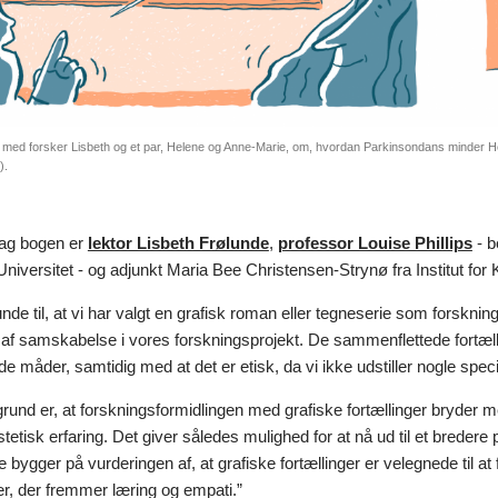
n med forsker Lisbeth og et par, Helene og Anne-Marie, om, hvordan Parkinsondans minder He
).
bag bogen er
lektor Lisbeth Frølunde
,
professor Louise Phillips
- b
Universitet - og adjunkt Maria Bee Christensen-Strynø fra Institut fo
unde til, at vi har valgt en grafisk roman eller tegneserie som forsknin
 af samskabelse i vores forskningsprojekt. De sammenflettede fortælli
e måder, samtidig med at det er etisk, da vi ikke udstiller nogle spec
rund er, at forskningsformidlingen med grafiske fortællinger bryde
tisk erfaring. Det giver således mulighed for at nå ud til et bredere 
bygger på vurderingen af, at grafiske fortællinger er velegnede til at
r, der fremmer læring og empati.”