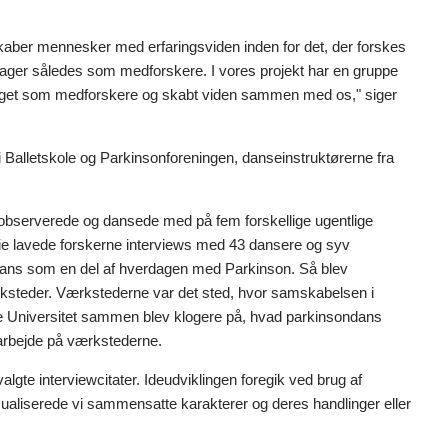
kaber mennesker med erfaringsviden inden for det, der forskes
ager således som medforskere. I vores projekt har en gruppe
aget som medforskere og skabt viden sammen med os," siger
i Balletskole og Parkinsonforeningen, danseinstruktørerne fra
 observerede og dansede med på fem forskellige ugentlige
ie lavede forskerne interviews med 43 dansere og syv
dans som en del af hverdagen med Parkinson. Så blev
rksteder. Værkstederne var det sted, hvor samskabelsen i
ilde Universitet sammen blev klogere på, hvad parkinsondans
 arbejde på værkstederne.
gte interviewcitater. Ideudviklingen foregik ved brug af
visualiserede vi sammensatte karakterer og deres handlinger eller