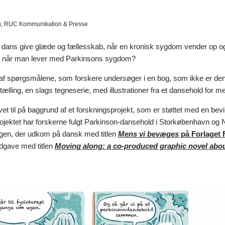
, RUC Kommunikation & Presse
dans give glæde og fællesskab, når en kronisk sygdom vender op og
, når man lever med Parkinsons sygdom?
 af spørgsmålene, som forskere undersøger i en bog, som ikke er den 
ortælling, en slags tegneserie, med illustrationer fra et dansehold f
vet til på baggrund af et forskningsprojekt, som er støttet med en
ojektet har forskerne fulgt Parkinson-dansehold i Storkøbenhavn og N
bogen, der udkom på dansk med titlen
Mens vi bevæges
på Forlaget 
dgave med titlen
Moving along: a co-produced graphic novel abo