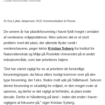
Camilla Hey/Roskilde Universitet
Af:
Eva Lykke Jørgensen, RUC Kommunikation & Presse
De senere år har plastikforurening i havet fyldt meget i omtalen
af verdenens miljøproblemer. Men selvom det er et stort
problem med det plast, der allerede flyder rundt i
verdenshavene, peger lektor
Kristian Syberg
fra Institut for
Naturvidenskab og Miljø på Roskilde Universitet på et andet
indsatsområde, som bør prioriteres højere.
”Det har været vigtigt for os at prioritere de forskellige
forureningstyper, da fokus ellers hurtigt kommer over på den
type forurening, der f.eks. findes midt ude på Stillehavet. Selvom
denne forurening er skadelig for miljøet, er den meget svær at
oprense, og derfor er det vigtigt at forhindre, at plast ender
derude. Derfor er håndtering på land – inden det ender i havet -
vigtigere at fokusere på,” siger Kristian Syberg.