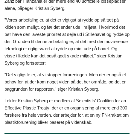
Zanzibar i Tanzania er der mere end 40 uofficielle lossepladser
alene, påpeger Kristian Syberg.
”Vores anbefaling er, at det er vigtigst at rydde op så tæt på
kilden som muligt, og før det ender ude i miljøet. Hvorimod det
bør have den laveste prioritet at sejle ud i Stillehavet og rydde op
der. Grunden til denne anbefaling er, at det med den nuværende
teknologi er rigtig svært at rydde op midt ude på havet. Og i
visse tilfælde kan det også godt skade miljøet,” siger Kristian
Syberg og fortsætter:
”Det vigtigste er, at vi stopper forureningen. Men der er også et
behov for, at der kom noget viden på det her område, og det er
baggrunden for rapporten,” siger Kristian Syberg.
Lektor Kristian Syberg er medlem af
Scientists’ Coalition for an
Effective Plastic Treaty
, der er en organisering af mere end 300
forskere fra hele verden, der arbejder for, at en ny FN-traktat om
plastikforurening bliver baseret på videnskab.