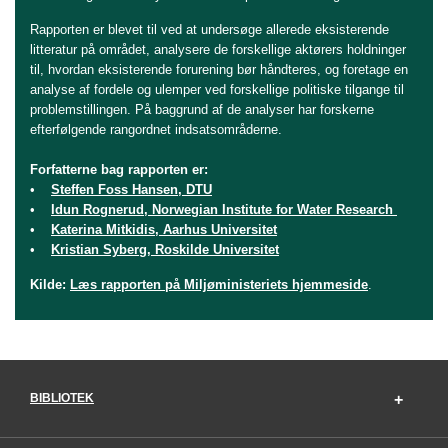
Rapporten er blevet til ved at undersøge allerede eksisterende
litteratur på området, analysere de forskellige aktørers holdninger
til, hvordan eksisterende forurening bør håndteres, og foretage en
analyse af fordele og ulemper ved forskellige politiske tilgange til
problemstillingen. På baggrund af de analyser har forskerne
efterfølgende rangordnet indsatsområderne.
Forfatterne bag rapporten er:
•
Steffen Foss Hansen, DTU
•
Idun Rognerud, Norwegian Institute for Water Research
•
Katerina Mitkidis, Aarhus Universitet
•
Kristian Syberg, Roskilde Universitet
Kilde:
Læs rapporten på Miljøministeriets hjemmeside
.
BIBLIOTEK