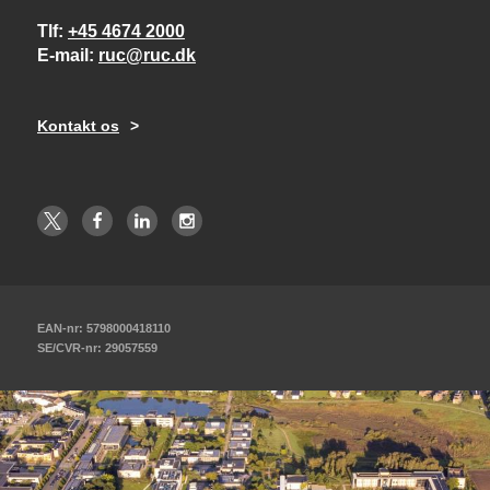
Tlf
+45 4674 2000
E-mail
ruc@ruc.dk
Kontakt os
EAN-nr: 5798000418110
SE/CVR-nr: 29057559