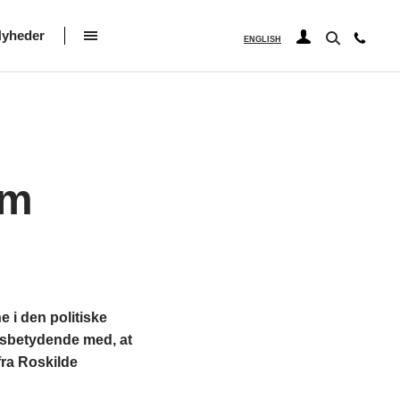
yheder
ENGLISH
om
 i den politiske
ensbetydende med, at
fra Roskilde