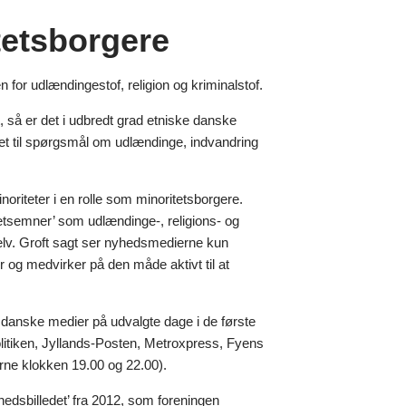
tetsborgere
n for udlændingestof, religion og kriminalstof.
t, så er det i udbredt grad etniske danske
yttet til spørgsmål om udlændinge, indvandring
noriteter i en rolle som minoritetsborgere.
tetsemner’ som udlændinge-, religions- og
 selv. Groft sagt ser nyhedsmedierne kun
ter og medvirker på den måde aktivt til at
i danske medier på udvalgte dage i de første
olitiken, Jyllands-Posten, Metroxpress, Fyens
rne klokken 19.00 og 22.00).
edsbilledet’ fra 2012, som foreningen