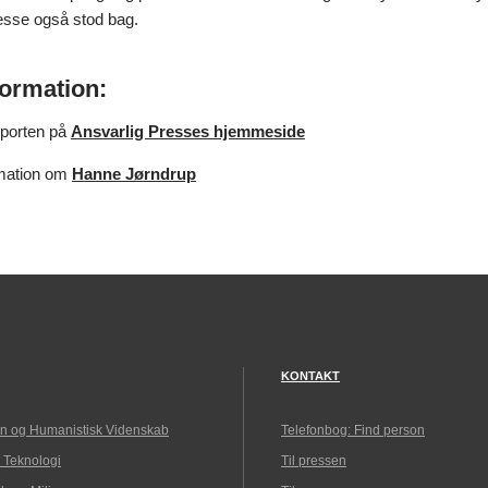
esse også stod bag.
formation:
pporten på
Ansvarlig Presses hjemmeside
rmation om
Hanne Jørndrup
KONTAKT
n og Humanistisk Videnskab
Telefonbog: Find person
 Teknologi
Til pressen