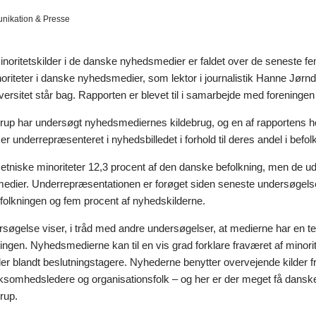
ikation & Presse
noritetskilder i de danske nyhedsmedier er faldet over de seneste fe
oriteter i danske nyhedsmedier, som lektor i journalistik Hanne Jørn
ersitet står bag. Rapporten er blevet til i samarbejde med foreningen
up har undersøgt nyhedsmediernes kildebrug, og en af rapportens hov
t er underrepræsenteret i nyhedsbilledet i forhold til deres andel i befol
etniske minoriteter 12,3 procent af den danske befolkning, men de ud
edier. Underrepræsentationen er forøget siden seneste undersøgelse i
efolkningen og fem procent af nyhedskilderne.
søgelse viser, i tråd med andre undersøgelser, at medierne har en ten
gen. Nyhedsmedierne kan til en vis grad forklare fraværet af minorit
der blandt beslutningstagere. Nyhederne benytter overvejende kilder 
irksomhedsledere og organisationsfolk – og her er der meget få dansk
rup.