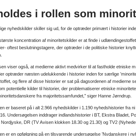
holdes i rollen som minori
ige nyhedskilder skiller sig ud, for de optræder primært i historier inde
ørste koncentration af minoritetskilder er at finde i udlændingestoffe
der- oftest beslutningstagere, der optræder i de politiske historier kn
.
n viser også, at medierne aktivt medvirker til at fastholde etniske mi
der optræder næsten udelukkende i historier inden for særlige ’minori
stoffet, og flere af disse historier er sat på dagsordenen af medierne
om potentielle kilder til historier, der problematiserer etniske minorite
inoritetsdanskere fra majoritetssamfundet,” siger Hanne Jørndrup.
 er baseret på i alt 2.966 nyhedskilder i 1.190 nyhedshistorier fra n
16. Undersøgelsen inddrager indlandshistorier i BT, Ekstra Bladet, P
e, Nordjyske, DR (TV Avisen klokken 18.30 og 21.30) og TV2 (Nyhede
n er en opfølgning på en tilsvarende undersøgelse ’Nydanskere i nyh