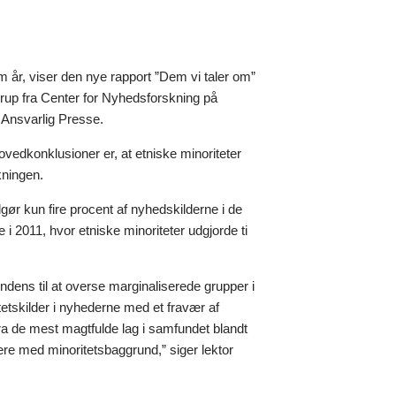
m år, viser den nye rapport ”Dem vi taler om”
drup fra Center for Nyhedsforskning på
 Ansvarlig Presse.
edkonklusioner er, at etniske minoriteter
kningen.
gør kun fire procent af nyhedskilderne i de
 2011, hvor etniske minoriteter udgjorde ti
dens til at overse marginaliserede grupper i
etskilder i nyhederne med et fravær af
fra de mest magtfulde lag i samfundet blandt
ere med minoritetsbaggrund,” siger lektor