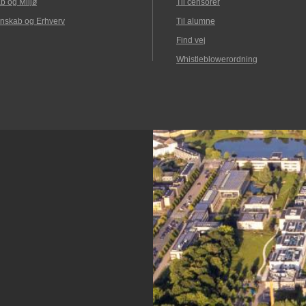
b og Miljø
Til censorer
nskab og Erhverv
Til alumne
Find vej
Whistleblowerordning