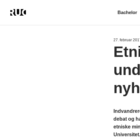
Bachelor
Gå
til
hovedindhold
27. februar 201
Etn
und
nyh
Indvandrer
debat og ha
etniske min
Universitet