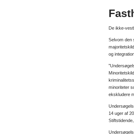
Fast
De ikke-vestl
Selvom den st
majoritetskil
og integration
”Undersøgelse
Minoritetskil
kriminalitets
minoriteter s
ekskludere m
Undersøgelsen
14 uger af 20
Stiftstidend
Undersøgelse