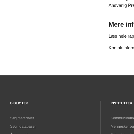
Ansvarlig Pr
Mere in
Læs hele ra
Kontaktinfo
BIBLIOTEK
INSTITUTTER
Søg materialer
Kommunikatio
Søg i databaser
Mennesker og