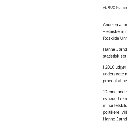
Af:
RUC Kommun
Andelen af mi
– etniske min
Roskilde Univ
Hanne Jørndr
statistisk se
I 2016 udgør 
undersøgte m
procent af b
”Denne under
nyhedsdæknin
minoritetskil
politikere, v
Hanne Jørnd