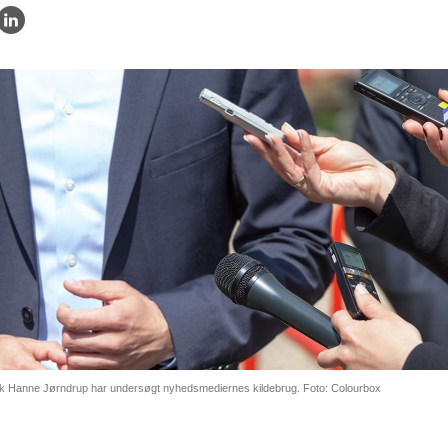
istik Hanne Jørndrup har undersøgt nyhedsmediernes kildebrug. Foto: Colourbox