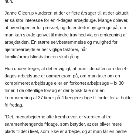
hun.
Janne Gleerup vurderer, at der er flere årsager til, at der aktuelt
er så stor interesse for en 4-dages arbejdsuge. Mange oplever,
at hverdagen er for presset, og de er derfor nysgerrige på, om
man kan skyde genvej til mindre travlhed via en omlægning af
arbejdstiden. En større selvbestemmelse og mulighed for
hjemmearbejde er her vigtige faktorer, når
familie/arbejdslivsbalancen skal gå op.
Hun understreger, at det er vigtigt, at man i debatten om den 4-
dages arbejdsuge er opmærksom på, om man taler om en
komprimeret arbejdsuge eller en forkortet arbejdsuge – fx 30
timer. I de offentlige forsøg er der typisk tale om en
komprimering af 37 timer på 4 længere dage til fordel for at holde
fri fredag.
”Det, medarbejderne ofte fremhæver, er værdien af tre
sammenhængende fridage, som betyder, at der bliver mere
plads til dét i livet, som ikke er arbejde, og at man får en bedre