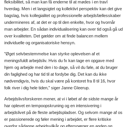
fleksibilitet, så man kan få enderne til at mødes i en travl
hverdag. Men i et langsigtet og kollektivt perspektiv kan det give
bagslag, hvis kollegialitet og professionelle arbejdsfællesskaber
undermineres af, at det er op til den enkelte, hvor og hvornår
man arbejder. En sådan individualisering kan over tid også gå ud
over kvaliteten. Det gælder om at finde balancen mellem
individuelle og organisatoriske hensyn.
”Øget selvbestemmelse kan styrke oplevelsen af et
meningsfuldt arbejdsliv. Hvis du fx kan tage en opgave med
hjem og arbejde med den i to dage, så vil du føle, at du bruger
din faglighed og har tid til at fordybe dig. Det kan du ikke
nødvendigvis, hvis du skal være på kontoret fra 8 til 16, hvor
folk river i dig hele tiden,” siger Janne Gleerup.
Arbejdslivsforskeren mener, at vi i løbet af de sidste mange år
har oplevet en tempoopskruning og en intensivering i
arbejdslivet på de fleste arbejdspladser. Og selvom mange af os
er passionerede og føler mening i arbejdet, er flere kritiske
overfor sådanne arbejdsvilkår og efterspørger en anden og