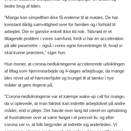
bedre brug af tiden.
”Mange kan simpelthen ikke få enderne til at mødes. De har
konstant dårlig samvittighed over for familien og i forhold til
arbejdet. Der er ganske enkelt ikke tid nok. Tidsnød er et
tiltagende problem i vores samfund, fordi vi har en acceleration
på alle parametre – også i vores egne forventninger til, hvad vi
skal kunne præstere,” siger hun.
Hun mener, at corona-nedlukningerne accelererede udviklingen
af tiltag som hjemmearbejde og 4-dages arbejdsuge, da mange
blev revet ud af hamsterhjulet og tvunget til at tænke i nye
måder at gøre tingene på.
”Corona-nedlukningerne var et kæmpe wake-up call for mange,
da vi oplevede, at man faktisk kan indrette arbejdslivet på andre
måder, end vi plejer. Der havde over lang tid været en ophobning
af frustrationer over at være fanget i et presset liv, og efter
corona ser vi, at folk begynder at indrette sig anderledes. Vi