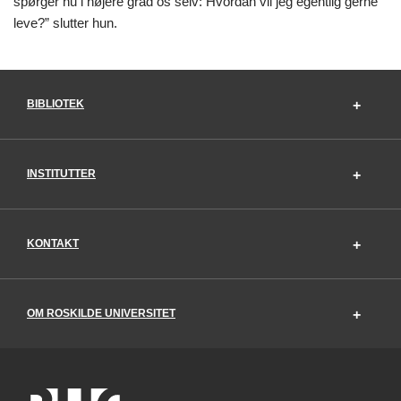
spørger nu i højere grad os selv: Hvordan vil jeg egentlig gerne
leve?” slutter hun.
BIBLIOTEK
INSTITUTTER
KONTAKT
OM ROSKILDE UNIVERSITET