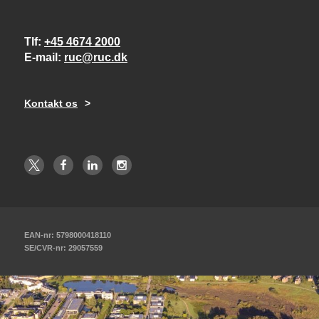
Tlf
+45 4674 2000
E-mail
ruc@ruc.dk
Kontakt os
EAN-nr: 5798000418110
SE/CVR-nr: 29057559