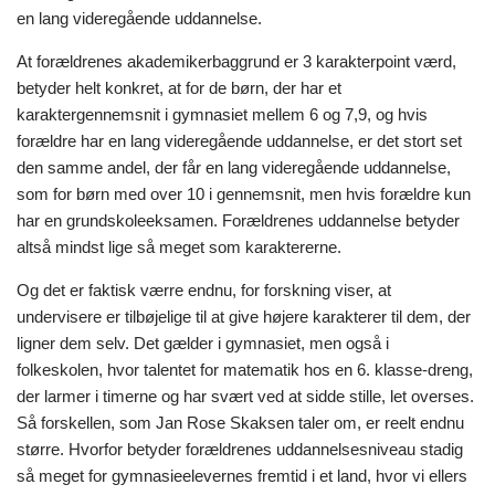
en lang videregående uddannelse.
At forældrenes akademikerbaggrund er 3 karakterpoint værd,
betyder helt konkret, at for de børn, der har et
karaktergennemsnit i gymnasiet mellem 6 og 7,9, og hvis
forældre har en lang videregående uddannelse, er det stort set
den samme andel, der får en lang videregående uddannelse,
som for børn med over 10 i gennemsnit, men hvis forældre kun
har en grundskoleeksamen. Forældrenes uddannelse betyder
altså mindst lige så meget som karaktererne.
Og det er faktisk værre endnu, for forskning viser, at
undervisere er tilbøjelige til at give højere karakterer til dem, der
ligner dem selv. Det gælder i gymnasiet, men også i
folkeskolen, hvor talentet for matematik hos en 6. klasse-dreng,
der larmer i timerne og har svært ved at sidde stille, let overses.
Så forskellen, som Jan Rose Skaksen taler om, er reelt endnu
større. Hvorfor betyder forældrenes uddannelsesniveau stadig
så meget for gymnasieelevernes fremtid i et land, hvor vi ellers