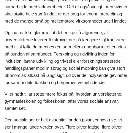
samarbejde med virksomheder. Det er også vigtigt, men hvis vi
skal støtte hele samfundet, er der brug for endnu mere dialog
med de mange små og mellemstore virksomheder ude i landet.
Og lad os ikke glemme, at det er lige så afgørende, at
universiteterne leverer forskning, der på længere sigt kan være
med til at løfte de mennesker, som ellers ubønhørligt efterlades
på bunden af samfundet. Forskning og udvikling inden for
inklusion, børns udvikling og trivsel eller forskningsbaserede
handlingsplaner mod misbrug og social mobning kan give stort
økonomisk afkast på langt sigt, ud over de indlysende gevinster
for samfundets funktion og borgernes velbefindende.
Vi er nødt til at sætte mere fokus på, hvordan universiteterne,
gymnasieskolen og folkeskolen løfter vores sociale ansvar,
samlet set.
Den sociale arv er helt essentiel for den polariseringskrise, vi
ser i mange lande verden over. Flere bliver fattige, flere bliver