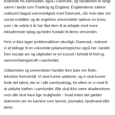
isolerede fra samfundet, også i Danmark, og situationen er langt
værre i lande som Frankrig og England. Englænderne sakker
voldsomt bagud sammenlignet med Danmark, når man taler om
social mobilitet, og de engelske universiteter oplever en krise,
som i de sidste ti år har fået dem til at arbejde med mere
inkluderende optag og bedre kontakt til deres omverden.
Hvis vi ikke tager problematikken alvorligt i Danmark, risikerer
vi at bidrage til en voksende polariseringskrise også her i landet.
Den sociale arv og uligheden er en trussel i forhold til fred og
sammenhængskraft i samfundet.
Uddannelse og universiteter handler ikke bare om flotte,
tekniske fremskridt. Vi skal kunne uddanne, og vi skal kunne
finde det talent, der er i alle samfundslag, for ellers er vi med til
at uddybe kløften i samfundet. Alle skal ikke være akademikere,
men alle skal have lige muligheder - hvad enten det gælder
drømmen om en karriere som tømrer, journalist, landmand eller
lærer.