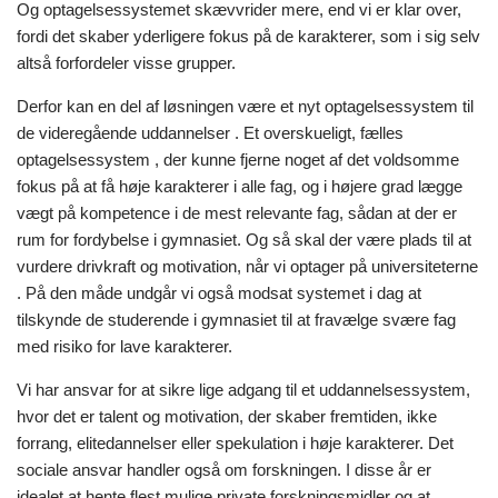
Og optagelsessystemet skævvrider mere, end vi er klar over,
fordi det skaber yderligere fokus på de karakterer, som i sig selv
altså forfordeler visse grupper.
Derfor kan en del af løsningen være et nyt optagelsessystem til
de videregående uddannelser . Et overskueligt, fælles
optagelsessystem , der kunne fjerne noget af det voldsomme
fokus på at få høje karakterer i alle fag, og i højere grad lægge
vægt på kompetence i de mest relevante fag, sådan at der er
rum for fordybelse i gymnasiet. Og så skal der være plads til at
vurdere drivkraft og motivation, når vi optager på universiteterne
. På den måde undgår vi også modsat systemet i dag at
tilskynde de studerende i gymnasiet til at fravælge svære fag
med risiko for lave karakterer.
Vi har ansvar for at sikre lige adgang til et uddannelsessystem,
hvor det er talent og motivation, der skaber fremtiden, ikke
forrang, elitedannelser eller spekulation i høje karakterer. Det
sociale ansvar handler også om forskningen. I disse år er
idealet at hente flest mulige private forskningsmidler og at